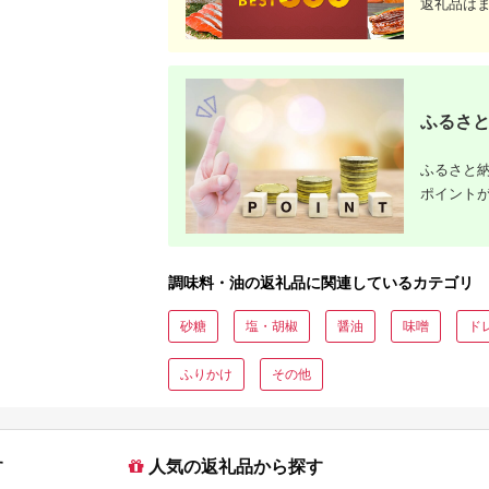
返礼品は
ふるさと
ふるさと納
ポイント
調味料・油の返礼品に関連しているカテゴリ
砂糖
塩・胡椒
醤油
味噌
ド
ふりかけ
その他
す
人気の返礼品から探す