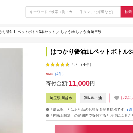
検索
かり醤油1Lペットボトル3本セット ／ しょうゆ しょう油 埼玉県
はつかり醤油1Lペットボトル3
4.7 （4件）
（4件）
11,000
寄付金額:
円
お気に
埼玉県 川越市
調味料・油
※「還元率」とは返礼品のお得度を測る指標です
（還
※「控除上限額」の範囲内で寄付するとお得にふるさ