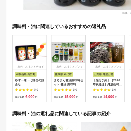
出典：
調味料・油に関連しているおすすめの返礼品
出典：ふるさとチョイ
出典：ふるさとプレミ
出典：ふるさとプレミ
ス
アム
アム
和歌山県 高野町
熊本県 八代市
山梨県 丹波山村
ゆず一味・七味缶の詰
まるまん醤油調味料セ
【先行予約】【2026
合せ
ット 醤油 調味料
年秋発送】丹波山村産
原木舞茸500g+舞茸だ
5.0
5.0
5.0
し(8g x6袋)セット
6,000
15,000
14,000
2026年9月下旬より順
寄付金額:
円
寄付金額:
円
寄付金額:
円
次発送予定
【tab0118】
調味料・油の返礼品に関連している記事の紹介