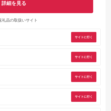
詳細を見る
返礼品の取扱いサイト
サイトに行く
るさとパレッ
出典：auPAYふるさと納
出典：ふるさとチョイ
出典：dショッピング
サイトに行く
ト
税
ス
るさと納
南さつま市
滋賀県 守山市
茨城県 小美玉市
鹿児島県 出水市
つゆ スト
【サラダが食べたくな
CoCo壱番屋コラボシ
i844-02 ヒマラヤ岩
イプ
る】花様ドレッシング
リーズ 鍋の素 スープ
ピンクグレインミル
6本 【大浦町
6本入り 出汁 カツオ
の素 5種 セット ダイ
イプ (100g)岩塩 塩 
5.0
5.0
5.0
5.0
サイトに行く
合 】 麺 そ
風味 塩味 和風 ドレッ
ショー 鍋つゆ 詰め合
味料 しお 保存料不使
2,000
12,000
7,000
3,000
ば 蕎麦 うど
シング EVERGREEN
わせ 詰合せ 詰め合わ
用 天然 パウダータイ
円
寄付金額:
円
寄付金額:
円
寄付金額:
円
 煮物 ストレ
お取り寄せ 滋賀県 守
せセット ココイチ コ
プ グレインミルタイ
料 かつお節
山市 AF-0026
コ壱番屋 鍋 鍋用 鍋の
プ 料理 バスソルト 
し 常温 加
もと なべつゆ 鍋スー
浴 普段使い ギフト 
さつま市
プ ラーメンスープ ギ
り物【ソルティース
サイトに行く
フト つゆ スープ 茨城
イル】
県 小美玉市 47-CP