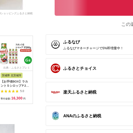
dショッピングふるさと納税
この
ふるなび
ふるなびマネーチャージで5%即増量中！
ふるさとチョイス
出典：ふるさとプレミ
出典：ふるさとプレミ
出典：ふるさとプレミ
出典：ふ
アム
アム
アム
茨城県 北茨城市
高知県 馬路村
島根県 出雲市
鹿児島県 
【お手頃BOX】ラカ
ゆず入り七味唐辛子
創業110年地元のお客
手作りめん
ントＳシロップＰ280
「ぱっと馬路
様に愛された定番5種
レートタ
ｇ 6本セット
村」/25g×6個 調味料
セット！
500ml×
楽天ふるさと納税
5.0
5.0
5.0
(CL204-LS6)
七味唐辛子 ゆず 柚子
322032_AQ008
農産加工組
16,300
11,100
15,000
1
柚子皮 果皮 ピリ辛 香
うめん そ
寄付金額:
円
寄付金額:
円
寄付金額:
円
寄付金額:
辛料 ギフト お中元 お
ん 天つゆ
歳暮 母の日 父の日 贈
ート 調味
答用 のし 熨斗 産地直
鰹 昆布 だ
送 送料無料 高知県 馬
工食品 南
ANAのふるさと納税
路村 [613]