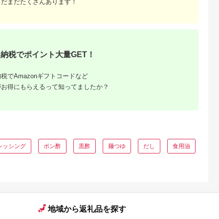
まだまだたくさんあります！
納税でポイント大量GET！
税でAmazonギフトコードなど
がお得にもらえるって知ってましたか？
レッシング
ポン酢
黒酢
麺つゆ
だし
食用油
地域から返礼品を探す