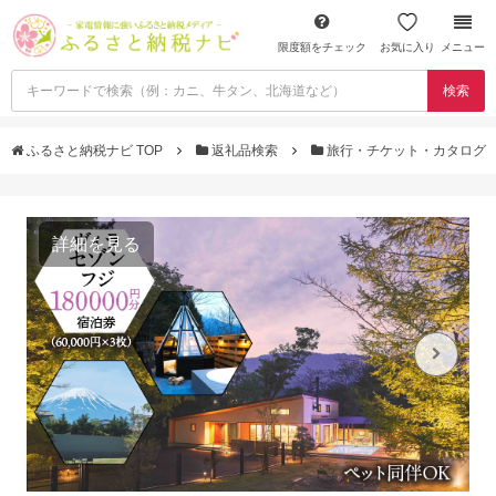
限度額をチェック
お気に入り
メニュー
検索
ふるさと納税ナビ TOP
返礼品検索
旅行・チケット・カタログ
詳細を見る