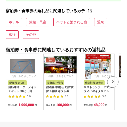
宿泊券・食事券の返礼品に関連しているカテゴリ
ホテル
旅館・民宿
ペットと泊まれる宿
温泉
旅行
その他
宿泊券・食事券に関連しているおすすめの返礼品
出典：ふるさとチョイ
出典：ふるさとプレミ
出典：ふるなび
ス
アム
愛知県 大口町
長野県 小諸市
神奈川県 鎌倉市
京
自転車オーダーメイド
宿泊券 中棚荘 1泊2食
リストランテ アマル
専門
チケット 30万円分
付 2名様 ギフト券 チ
フィイのイタリアンデ
菜と
【1360365】
ケット 券 宿泊 旅行
ィナーコースA ペア
池】
5.0
5.0
5.0
温泉 食事
券
鳥コ
064
1,000,000
160,000
48,000
寄付金額:
円
寄付金額:
円
寄付金額:
円
寄付