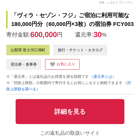
出典：ふるさとプレミアム
「ヴィラ・セゾン・フジ」ご宿泊に利用可能な
180,000円分（60,000円×3枚）の宿泊券 FCY003
600,000
30
寄付金額:
円
還元率:
%
山梨県 富士河口湖町
旅行・チケット・カタログ
お気に入り
宿泊券・食事券
※「還元率」とは返礼品のお得度を測る指標です
（還元率とは）
※「控除上限額」の範囲内で寄付するとお得にふるさと納税できます
（控
除上限額を調べる）
詳細を見る
この返礼品の取扱いサイト