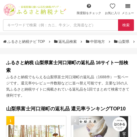
限度額をチェック
お気に入り
メニュー
検索
ふるさと納税ナビ TOP
返礼品検索
中部地方
山梨県
ふるさと納税 山梨県富士河口湖町の返礼品 16サイト一括検
索
ふるさと納税でもらえる山梨県富士河口湖町の返礼品（1688件）一覧ペー
ジです。還元率やレビュー件数順などに並べ替え可能です。主要な16の人
気ふるさと納税サイトに掲載されている返礼品を1回でまとめて検索できて
便利です。
山梨県富士河口湖町の返礼品 還元率ランキングTOP10
1
2