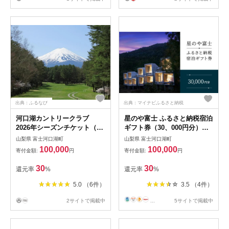
出典：ふるなび
出典：マイナビふるさと納税
河口湖カントリークラブ
星のや富士 ふるさと納税宿泊
2026年シーズンチケット（ご
ギフト券（30、000円分）
利用券30,000円分）
FAI002
山梨県 富士河口湖町
山梨県 富士河口湖町
100,000
100,000
寄付金額:
円
寄付金額:
円
30
30
還元率
%
還元率
%
5.0 （6件）
3.5 （4件）
2サイトで掲載中
...
5サイトで掲載中