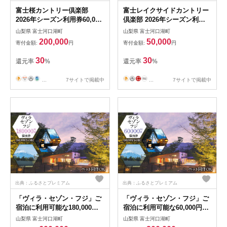
富士桜カントリー倶楽部
富士レイクサイドカントリー
2026年シーズン利用券60,000
倶楽部 2026年シーズン利用
円 FAC007
券15,000円 FAC004
山梨県 富士河口湖町
山梨県 富士河口湖町
200,000
50,000
寄付金額:
円
寄付金額:
円
30
30
還元率
%
還元率
%
...
7サイトで掲載中
...
7サイトで掲載中
出典：ふるさとプレミアム
出典：ふるさとプレミアム
「ヴィラ・セゾン・フジ」ご
「ヴィラ・セゾン・フジ」ご
宿泊に利用可能な180,000円
宿泊に利用可能な60,000円分
分（60,000円×3枚）の宿泊券
（60,000円×1枚）の宿泊券
山梨県 富士河口湖町
山梨県 富士河口湖町
FCY003
FCY001