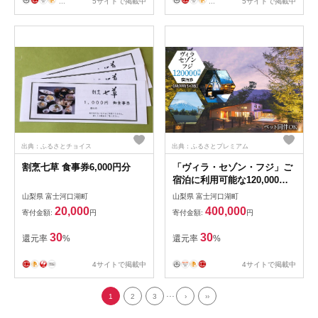
...
5サイトで掲載中
...
5サイトで掲載中
出典：ふるさとチョイス
出典：ふるさとプレミアム
割烹七草 食事券6,000円分
「ヴィラ・セゾン・フジ」ご
宿泊に利用可能な120,000円
分（60,000円×2枚）の宿泊券
山梨県 富士河口湖町
山梨県 富士河口湖町
FCY002
20,000
400,000
寄付金額:
円
寄付金額:
円
30
30
還元率
%
還元率
%
4サイトで掲載中
4サイトで掲載中
...
1
2
3
›
››