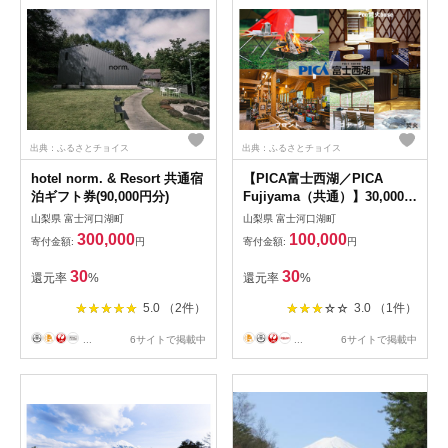
出典：ふるさとチョイス
出典：ふるさとチョイス
hotel norm. & Resort 共通宿
【PICA富士西湖／PICA
泊ギフト券(90,000円分)
Fujiyama（共通）】30,000円
宿泊補助券
山梨県 富士河口湖町
山梨県 富士河口湖町
300,000
100,000
寄付金額:
円
寄付金額:
円
30
30
還元率
%
還元率
%
5.0 （2件）
3.0 （1件）
...
6サイトで掲載中
...
6サイトで掲載中