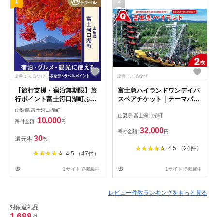
1
2
出典：ふるなび
出典：ふるなび
【旅行支援・宿泊無期限】旅
富士急ハイランドワンデイパ
行ポイント富士河口湖町ふる
スペアチケット｜テーマパー
なびトラベルポイント
ク 遊園地 富士急 富士急ハイ
山梨県 富士河口湖町
山梨県 富士河口湖町
ランド レジャー アウトドア
10,000
寄付金額:
円
32,000
寄付金額:
円
30
還元率
%
4.5 （24件）
4.5 （47件）
1サイトで掲載中
1サイトで掲載中
レビュー件数ランキングをもっと見る
対象返礼品
1,688
件