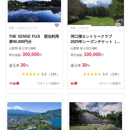
出典：ふるさとチョイス
出典：ふるなび
THE SENSE FUJI 宿泊利用
河口湖カントリークラブ
券90,000円分
2025年シーズンチケット（ご
利用券30,000円分）
山梨県 富士河口湖町
山梨県 富士河口湖町
300,000
100,000
寄付金額:
円
寄付金額:
円
30
30
還元率
%
還元率
%
5.0 （1件）
5.0 （1件）
3サイトで掲載中
2サイトで掲載中