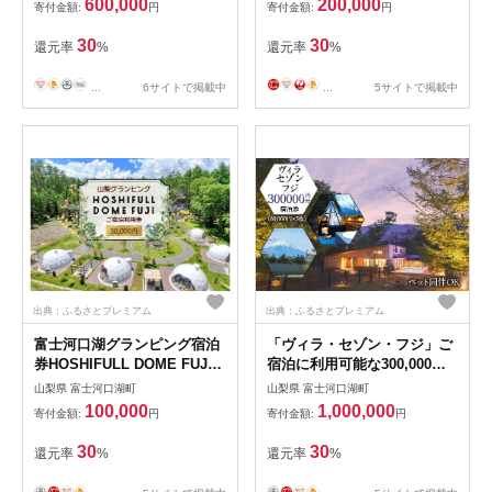
600,000
200,000
寄付金額:
円
寄付金額:
円
30
30
還元率
%
還元率
%
...
6サイトで掲載中
...
5サイトで掲載中
出典：ふるさとプレミアム
出典：ふるさとプレミアム
富士河口湖グランピング宿泊
「ヴィラ・セゾン・フジ」ご
券HOSHIFULL DOME FUJI
宿泊に利用可能な300,000円
(30,000円分） FEA003
分（60,000円×5枚）の宿泊券
山梨県 富士河口湖町
山梨県 富士河口湖町
FCY005
100,000
1,000,000
寄付金額:
円
寄付金額:
円
30
30
還元率
%
還元率
%