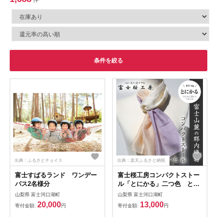
条件を絞る
出典：ふるさとチョイス
出典：楽天ふるさと納税
富士すばるランド ワンデー
富士桜工房コンパクトストー
パス2名様分
ル「とにかる」二つ色 とに
かく軽い！（スカーフ）
山梨県 富士河口湖町
山梨県 富士河口湖町
20,000
13,000
寄付金額:
円
寄付金額:
円