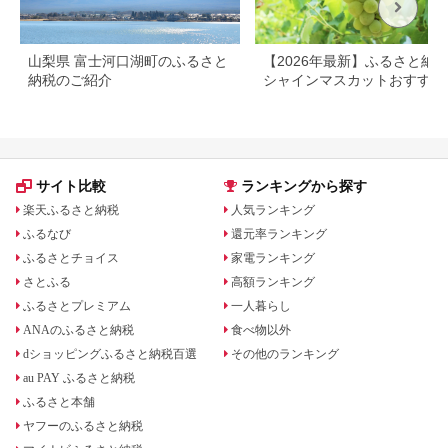
山梨県 富士河口湖町のふるさと
【2026年最新】ふるさと納
納税のご紹介
シャインマスカットおすすめ
ンキング｜還元率・産地で比
サイト比較
ランキングから探す
楽天ふるさと納税
人気ランキング
ふるなび
還元率ランキング
ふるさとチョイス
家電ランキング
さとふる
高額ランキング
ふるさとプレミアム
一人暮らし
ANAのふるさと納税
食べ物以外
dショッピングふるさと納税百選
その他のランキング
au PAY ふるさと納税
ふるさと本舗
ヤフーのふるさと納税