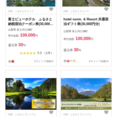
出典：ふるさとチョイス
出典：ふるさとチョイス
富士ビューホテル ふるさと
hotel norm. & Resort 共通宿
納税宿泊クーポン券(30,000円
泊ギフト券(30,000円分)
分)
山梨県 富士河口湖町
山梨県 富士河口湖町
100,000
寄付金額:
円
100,000
寄付金額:
円
30
還元率
%
30
還元率
%
5.0 （1件）
2サイトで掲載中
...
8サイトで掲載中
出典：ふるさとプレミアム
出典：ふるさとプレミアム