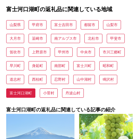
富士河口湖町の返礼品に関連している地域
山梨県
甲府市
富士吉田市
都留市
山梨市
大月市
韮崎市
南アルプス市
北杜市
甲斐市
笛吹市
上野原市
甲州市
中央市
市川三郷町
早川町
身延町
南部町
富士川町
昭和町
道志村
西桂町
忍野村
山中湖村
鳴沢村
富士河口湖町
小菅村
丹波山村
富士河口湖町の返礼品に関連している記事の紹介