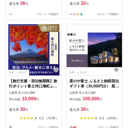
36
32
還元率
%
還元率
%
1サイトで掲載中
4サイトで掲載中
出典：ふるなび
出典：ふるなび
【旅行支援・宿泊無期限】旅
星のや富士 ふるさと納税宿泊
行ポイント富士河口湖町ふる
ギフト券（30,000円分） 星野
なびトラベルポイント
リゾート｜富士河口湖 山梨
山梨県 富士河口湖町
山梨県 富士河口湖町
星野リゾート
10,000
100,000
寄付金額:
円
寄付金額:
円
30
30
還元率
%
還元率
%
4.5 （47件）
4.5 （24件）
1サイトで掲載中
2サイトで掲載中