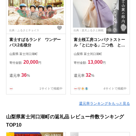
出典：ふるさとチョイス
出典：楽天ふるさと納税
富士すばるランド ワンデー
富士桜工房コンパクトストー
パス2名様分
ル「とにかる」二つ色 とに
かく軽い！（スカーフ）
山梨県 富士河口湖町
山梨県 富士河口湖町
20,000
13,000
寄付金額:
円
寄付金額:
円
36
32
還元率
%
還元率
%
1サイトで掲載中
4サイトで掲載中
還元率ランキングをもっと見る
山梨県富士河口湖町の返礼品 レビュー件数ランキング
TOP10