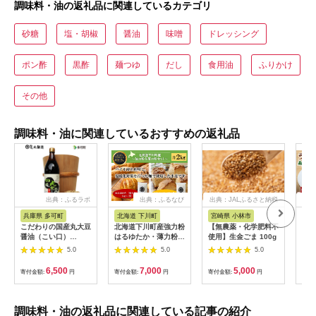
調味料・油の返礼品に関連しているカテゴリ
砂糖
塩・胡椒
醤油
味噌
ドレッシング
ポン酢
黒酢
麺つゆ
だし
食用油
ふりかけ
その他
調味料・油に関連しているおすすめの返礼品
出典：ふるラボ
出典：ふるなび
出典：JALふるさと納税
出
兵庫県 多可町
北海道 下川町
宮崎県 小林市
福
こだわりの国産丸大豆
北海道下川町産強力粉
【無農薬・化学肥料不
ラー
醤油（こい口）
はるゆたか・薄力粉き
使用】生金ごま 100g
糸島
900ml[693]
たほなみ 各1kgセッ
油 
5.0
5.0
5.0
ト バイオ炭施用 カー
Ca
ボン・オフセット付
[AL
6,500
7,000
5,000
寄付金額:
円
寄付金額:
円
寄付金額:
円
寄付
計2kg F4G-0220
ラー
ーメ
子 
調味料・油の返礼品に関連している記事の紹介