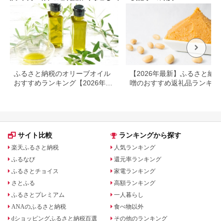
ふるさと納税のオリーブオイル
【2026年最新】ふるさと納税
おすすめランキング【2026年最
噌のおすすめ返礼品ランキン
新版】人気・容量・種類で比較
｜産地・種類・コスパで選ぶ
選ガイド
サイト比較
ランキングから探す
楽天ふるさと納税
人気ランキング
ふるなび
還元率ランキング
ふるさとチョイス
家電ランキング
さとふる
高額ランキング
ふるさとプレミアム
一人暮らし
ANAのふるさと納税
食べ物以外
dショッピングふるさと納税百選
その他のランキング