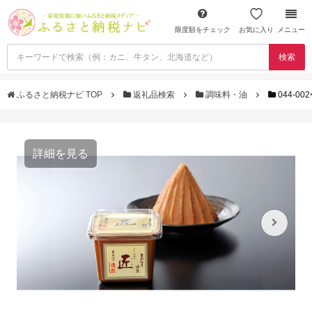
限度額をチェック
お気に入り
メニュー
検索
ふるさと納税ナビ TOP
返礼品検索
調味料・油
044-00
詳細を見る