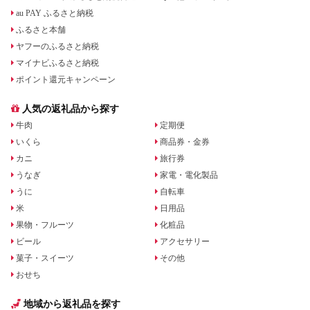
au PAY ふるさと納税
ふるさと本舗
ヤフーのふるさと納税
マイナビふるさと納税
ポイント還元キャンペーン
人気の返礼品から探す
牛肉
定期便
いくら
商品券・金券
カニ
旅行券
うなぎ
家電・電化製品
うに
自転車
米
日用品
果物・フルーツ
化粧品
ビール
アクセサリー
菓子・スイーツ
その他
おせち
地域から返礼品を探す