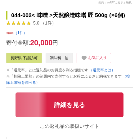
出典：auPAYふるさと納税
044-002< 味噌 >天然醸造味噌 匠 500g (×6個)
5.0 （1件）
（1件）
20,000
寄付金額:
円
お気に入り
長野県 下諏訪町
調味料・油
※「還元率」とは返礼品のお得度を測る指標です
（還元率とは）
※「控除上限額」の範囲内で寄付するとお得にふるさと納税できます
（控
除上限額を調べる）
詳細を見る
この返礼品の取扱いサイト