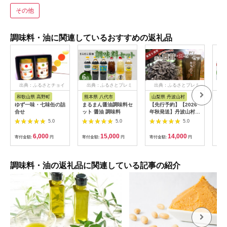
その他
調味料・油に関連しているおすすめの返礼品
出典：ふるさとチョイ
出典：ふるさとプレミ
出典：ふるさとプレミ
出
ス
アム
アム
和歌山県 高野町
熊本県 八代市
山梨県 丹波山村
茨
ゆず一味・七味缶の詰
まるまん醤油調味料セ
【先行予約】【2026
【お
合せ
ット 醤油 調味料
年秋発送】丹波山村産
ント
原木舞茸500g+舞茸だ
ｇ 
5.0
5.0
5.0
し(8g x6袋)セット
(CL
2026年9月下旬より順
6,000
15,000
14,000
寄付金額:
円
寄付金額:
円
寄付金額:
円
寄付
次発送予定
【tab0118】
調味料・油の返礼品に関連している記事の紹介