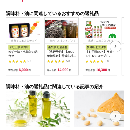
調味料・油に関連しているおすすめの返礼品
出典：ふるさとチョイ
出典：ふるさとプレミ
出典：ふるさとプレミ
出
ス
アム
アム
和歌山県 高野町
山梨県 丹波山村
茨城県 北茨城市
高
ゆず一味・七味缶の詰
【先行予約】【2026
【お手頃BOX】ラカ
ゆず
合せ
年秋発送】丹波山村産
ントＳシロップＰ280
「ぱ
原木舞茸500g+舞茸だ
ｇ 6本セット
村」
5.0
5.0
5.0
し(8g x6袋)セット
(CL204-LS6)
七味
2026年9月下旬より順
柚子
6,000
14,000
16,300
寄付金額:
円
寄付金額:
円
寄付金額:
円
寄付
次発送予定
辛料
【tab0118】
歳暮
答用
送 
調味料・油の返礼品に関連している記事の紹介
路村 