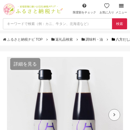
限度額をチェック
お気に入り
メニュー
検索
ふるさと納税ナビ TOP
返礼品検索
調味料・油
八方だし
詳細を見る