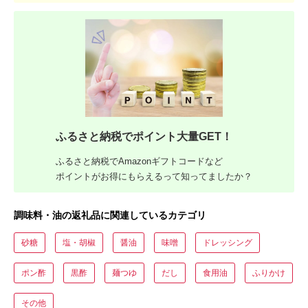
ふるさと納税でポイント大量GET！
ふるさと納税でAmazonギフトコードなど
ポイントがお得にもらえるって知ってましたか？
調味料・油の返礼品に関連しているカテゴリ
砂糖
塩・胡椒
醤油
味噌
ドレッシング
ポン酢
黒酢
麺つゆ
だし
食用油
ふりかけ
その他