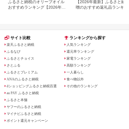
ふるさと納税のオリーブオイル
【2026年最新】ふるさと納税
おすすめランキング【2026年最
噌のおすすめ返礼品ランキン
新版】人気・容量・種類で比較
｜産地・種類・コスパで選ぶ
選ガイド
サイト比較
ランキングから探す
楽天ふるさと納税
人気ランキング
ふるなび
還元率ランキング
ふるさとチョイス
家電ランキング
さとふる
高額ランキング
ふるさとプレミアム
一人暮らし
ANAのふるさと納税
食べ物以外
dショッピングふるさと納税百選
その他のランキング
au PAY ふるさと納税
ふるさと本舗
ヤフーのふるさと納税
マイナビふるさと納税
ポイント還元キャンペーン