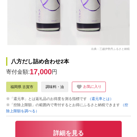
出典：三越伊勢丹ふるさと納税
八方だし詰め合わせ2本
17,000
寄付金額:
円
お気に入り
福岡県 古賀市
調味料・油
※「還元率」とは返礼品のお得度を測る指標です
（還元率とは）
※「控除上限額」の範囲内で寄付するとお得にふるさと納税できます
（控
除上限額を調べる）
詳細を見る