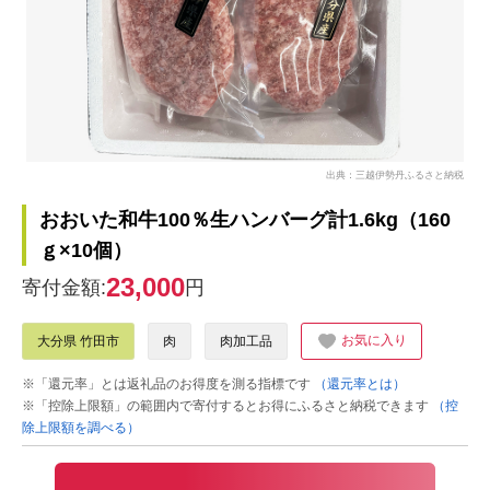
出典：三越伊勢丹ふるさと納税
おおいた和牛100％生ハンバーグ計1.6kg（160
ｇ×10個）
23,000
寄付金額:
円
お気に入り
大分県 竹田市
肉
肉加工品
※「還元率」とは返礼品のお得度を測る指標です
（還元率とは）
※「控除上限額」の範囲内で寄付するとお得にふるさと納税できます
（控
除上限額を調べる）