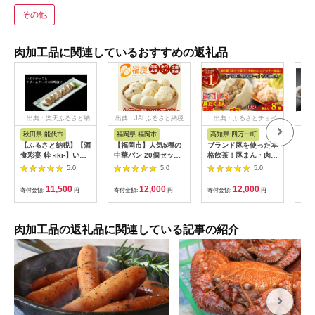
その他
肉加工品に関連しているおすすめの返礼品
出典：楽天ふるさと納
出典：JALふるさと納税
出典：ふるさとチョイ
出
税
ス
秋田県 能代市
福岡県 福岡市
高知県 四万十町
北
【ふるさと納税】【酒
【福岡市】人気5種の
ブランド豚を使った本
【北
食彩宴 粋 -iki-】いぶ
中華パン 20個セット
格飲茶！豚まん・肉し
&ひ
りがっことクリームチ
| 福岡県 福岡 九州 返
ゅうまいセット(大)
さと
5.0
5.0
5.0
ーズの味噌漬け 8枚入
礼品 納税 お取り寄せ
Qak-28 肉まん 中華
050
り×3パック 惣菜 漬物
グルメ 取り寄せ グル
まん 冷凍 人気 おすす
11,500
12,000
12,000
寄付金額:
円
寄付金額:
円
寄付金額:
円
寄付
ご当地グルメ つまみ
メ 食品 お取り寄せ 中
め 惣菜 国産
お酒のあて お届
華まん 中華饅頭 肉ま
け：入金確認後、2週
ん 豚まん あんまん 詰
間～1か月程度でお届
め合わせ セット 食べ
肉加工品の返礼品に関連している記事の紹介
けします。※在庫状況
比べセット 食べ比べ
によってお待ちいただ
中華 ご当地 食べ物
く場合がございます。