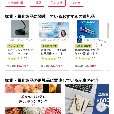
空気清浄機
加湿器
美容家電
その他
家電・電化製品に関連しているおすすめの返礼品
出典：ふるさとプレミ
出典：auPAYふるさと納
出典：ふるなび
出
アム
税
大阪府 守口市
千葉県 松戸市
大阪府 貝塚市
茨
市
スパイラルシリコンケ
冷却プレート付き首掛
乾電池エボルタNEO
LI
ーブル CtoC 1m(ホワ
け扇風機LY12 ネイ
単3・4形 計20本 アル
プス
イト) [2558]
ビー
カリ乾電池 パナソニ
5.0
5.0
5.0
ヘア
ック
リラ
10,000
23,000
12,000
寄付金額:
円
寄付金額:
円
寄付金額:
円
サー
寄付
ー 頭
家電・電化製品の返礼品に関連している記事の紹介