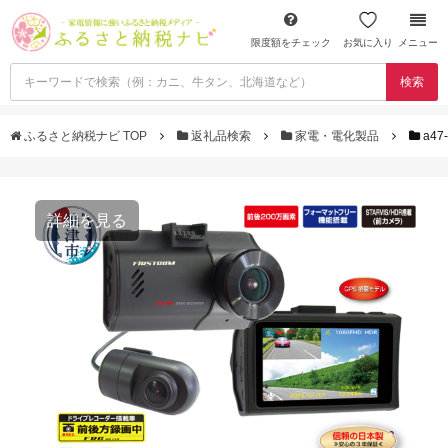
限度額をチェック
お気に入り
メニュー
検索
ふるさと納税ナビ TOP
返礼品検索
家電・電化製品
a4
詳細を見る