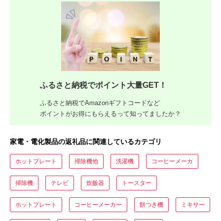
ふるさと納税でポイント大量GET！
ふるさと納税でAmazonギフトコードなど
ポイントがお得にもらえるって知ってましたか？
家電・電化製品の返礼品に関連しているカテゴリ
ホットプレート
掃除機他
洗濯機
コーヒーメーカ
掃除機
テレビ
炊飯器
トースター
ホットプレート
コーヒーメーカー
餅つき機
ミキサー