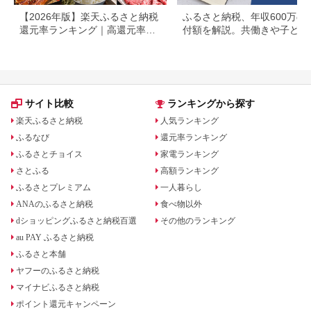
【2026年版】楽天ふるさと納税
ふるさと納税、年収600万の
還元率ランキング｜高還元率返
付額を解説。共働きや子ども
礼品をジャンル別に比較
いる場合も
サイト比較
ランキングから探す
楽天ふるさと納税
人気ランキング
ふるなび
還元率ランキング
ふるさとチョイス
家電ランキング
さとふる
高額ランキング
ふるさとプレミアム
一人暮らし
ANAのふるさと納税
食べ物以外
dショッピングふるさと納税百選
その他のランキング
au PAY ふるさと納税
ふるさと本舗
ヤフーのふるさと納税
マイナビふるさと納税
ポイント還元キャンペーン