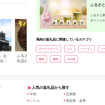
&あごだし醤油付) 馬
付き (福岡県産)
(50g×1)
ふるさと
刺し 馬肉 味噌 お中元
絶品 牛肉
お歳暮
ー 馬肉 予
年28年 
ふるさと納
賞受賞 熊
《90日以
ポイント
定(土日祝
馬肉の返礼品に関連しているカテゴリ
ローストビーフ
ハム
ベーコン
ソ
」お
ふるさと納税「馬刺し」返
ふるさと納税のジ
猪肉
鹿肉
その他
治体
礼品の還元率ランキング！
ンおすすめランキ
人気返礼品＆熊本の馬刺し
【2026年最新版】
も
容量で徹底比較
す
人気の返礼品から探す
牛肉
定期便
いくら
商品券・金券