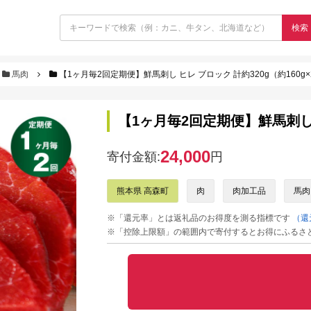
検索
馬肉
【1ヶ月毎2回定期便】鮮馬刺し ヒレ ブロック 計約320g（約160g
【1ヶ月毎2回定期便】鮮馬刺し ヒ
24,000
寄付金額:
円
熊本県 高森町
肉
肉加工品
馬肉
※「還元率」とは返礼品のお得度を測る指標です
（還
※「控除上限額」の範囲内で寄付するとお得にふるさ