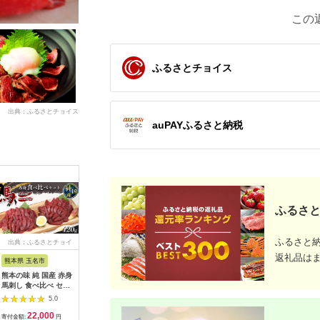
この
ふるさとチョイス
出典：ふるさとチョイス
auPAYふるさと納税
ふるさと
ふるさと
出典：ふるさとチョイ
出典：楽天ふるさと納
出典：Yahoo!ふるさと
出典：楽
ス
税
納税
返礼品は
熊本県 玉名市
福島県 猪苗代町
福岡県 久留米市
熊本県 氷
熊本の味 純 国産 赤身
【ふるさと納税】国産
ふるさと納税 久留米
【ふるさ
馬刺し 食べ比べ セッ
馬刺し ギフトセット5
市 やわらか 国産馬刺
し 上赤身
ト 約420g(約70g×6P)
人前(モモ200gロース
し (ロース・ヒレ)
産 熊本肥
5.0
5.0
5.0
馬肉
200g) 大久保商店 (自
【100g×5パック】馬
用 たれ付き
22,000
37,000
20,000
1
家製にんにく辛子味噌
刺しタレ【あまくち】
＋たてが
寄付金額:
円
寄付金額:
円
寄付金額:
円
寄付金額: