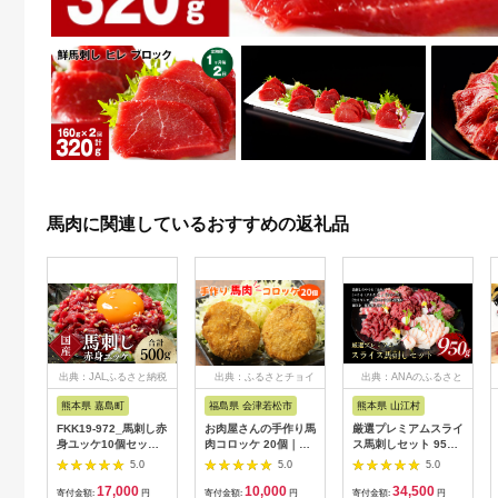
馬肉に関連しているおすすめの返礼品
出典：JALふるさと納税
出典：ふるさとチョイ
出典：ANAのふるさと
ス
納税
熊本県 嘉島町
福島県 会津若松市
熊本県 山江村
FKK19-972_馬刺し赤
お肉屋さんの手作り馬
厳選プレミアムスライ
身ユッケ10個セット
肉コロッケ 20個｜コ
ス馬刺しセット 950g
馬刺し 赤身 ユッケ 肉
ロッケ 味付け 手作り
馬肉 冷凍 《60日以内
5.0
5.0
5.0
馬肉
馬肉 冷凍 おかず 弁当
に出荷予定(土日祝除
17,000
10,000
34,500
揚げ物 惣菜 会津 会津
く)》 新鮮 さばきたて
寄付金額:
円
寄付金額:
円
寄付金額:
円