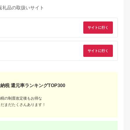
返礼品の取扱いサイト
サイトに行く
サイトに行く
納税 還元率ランキングTOP300
納税の制度改定後もお得な
天ふるさと納
出典：ふるさとチョイ
出典：ふるさと本舗
出典：楽天ふるさと
税
ス
まだまだたくさんあります！
川町
熊本県 人吉市
熊本県 八代市
熊本県 芦北町
と納税】馬刺
馬刺しユッケ・桜うま
にくよし グルメ馬さ
【ふるさと納税】馬
 ブロック 国
トロ 12食 セット 合
し 特級セット 赤身 タ
し 国産 さくら馬刺し
育 冷凍 生食
計約660g
テガミなど 合計650g
希少部位セット
5.0
5.0
5.0
5.0
(100g×2)
0,000
18,000
30,000
18,000
みセット
円
寄付金額:
円
寄付金額:
円
寄付金額:
円