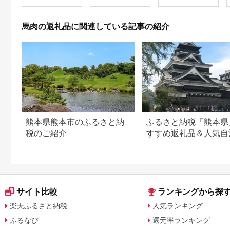
馬肉 馬肉100% 自家
真空パック 生食用 肉
製 タレ味付け [0868]
熊本県球磨郡山江村
スライス 特産品 SEN
馬肉の返礼品に関連している記事の紹介
---
sy_fsfpress_60d_26
_32500_950g---
熊本県熊本市のふるさと納
ふるさと納税「熊本県
税のご紹介
すすめ返礼品＆人気自
TOP5
サイト比較
ランキングから探
楽天ふるさと納税
人気ランキング
ふるなび
還元率ランキング