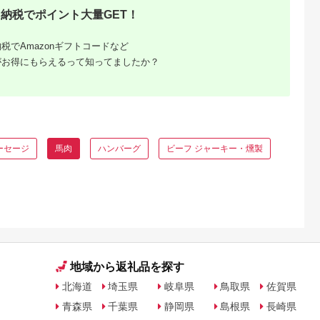
 肉 期間限定
納税でポイント大量GET！
よりヘルシ
約 平成27
農林水産大臣
税でAmazonギフトコードなど
本県氷川町
内に出荷予
がお得にもらえるって知ってましたか？
除く)》
ーセージ
馬肉
ハンバーグ
ビーフ ジャーキー・燻製
ンギスカ
ング
人気・内
地域から返礼品を探す
北海道
埼玉県
岐阜県
鳥取県
佐賀県
青森県
千葉県
静岡県
島根県
長崎県