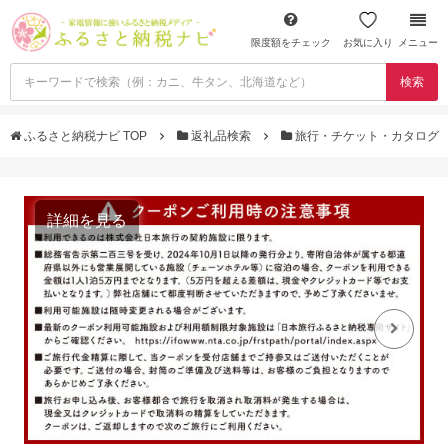
限度額をチェック
お気に入り
メニュー
検索
ふるさと納税ナビ TOP
返礼品検索
旅行・チケット・カタログ
詳細を見る