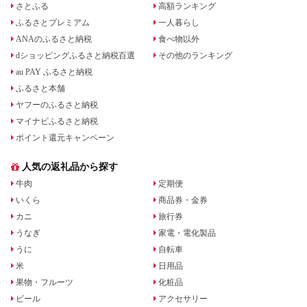
さとふる
高額ランキング
ふるさとプレミアム
一人暮らし
ANAのふるさと納税
食べ物以外
dショッピングふるさと納税百選
その他のランキング
au PAY ふるさと納税
ふるさと本舗
ヤフーのふるさと納税
マイナビふるさと納税
ポイント還元キャンペーン
人気の返礼品から探す
牛肉
定期便
いくら
商品券・金券
カニ
旅行券
うなぎ
家電・電化製品
うに
自転車
米
日用品
果物・フルーツ
化粧品
ビール
アクセサリー