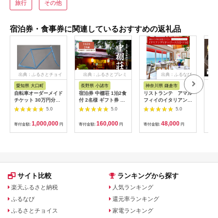
旅行
その他
宿泊券・食事券に関連しているおすすめの返礼品
出典：ふるさとチョイ
出典：ふるさとプレミ
出典：ふるなび
ス
アム
愛知県 大口町
長野県 小諸市
神奈川県 鎌倉市
京
自転車オーダーメイド
宿泊券 中棚荘 1泊2食
リストランテ アマル
専門
チケット 30万円分
付 2名様 ギフト券 チ
フィイのイタリアンデ
菜と
【1360365】
ケット 券 宿泊 旅行
ィナーコースA ペア
池】
5.0
5.0
5.0
温泉 食事
券
鳥コ
064
1,000,000
160,000
48,000
寄付金額:
円
寄付金額:
円
寄付金額:
円
寄付
サイト比較
ランキングから探す
楽天ふるさと納税
人気ランキング
ふるなび
還元率ランキング
ふるさとチョイス
家電ランキング