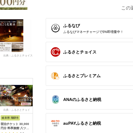
この
ふるなび
ふるなびマネーチャージで5%即増量中！
ふるさとチョイス
出典：ふるさとチョイス
ふるさとプレミアム
ANAのふるさと納税
出典：ふるさとチョイ
出典：ふるさとチョイ
出典：ふるさとチョイ
出典：ふ
ス
ス
ス
岐阜県 飛騨市
熊本県 上天草市
山形県
広島県 尾
auPAYふるさと納税
宿泊チケット 30,000
上天草市内の宿泊施設
山形県内温泉旅館 宿
guntû
円分 料亭旅館 八ツ三
宿泊利用券5,000円分
泊補助券36000円分
利用券 30
館 宿泊体験 宿泊券 宿
宿泊券 クーポン ホテ
（やまがた女将会の