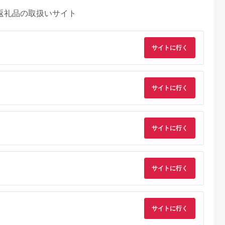
返礼品の取扱いサイト
サイトに行く
サイトに行く
サイトに行く
サイトに行く
るさとチョイ
出典：ふるさとチョイ
出典：ふるさとチョイ
出典：ふるさとチョ
ス
ス
ス
道市
京都 府京丹後市
和歌山県 広川町
広島県 廿日市
サイトに行く
（ガンツウ）ご
京都・夕日ヶ浦温泉
滝原温泉ほたるの湯
国民宿舎みやじま杜
0,000円分
【海花亭 花御前】ご
1泊2日ペアご宿泊券
宿 （1泊2食付）ペア
宿泊クーポン券
◇ / 和歌山 広川町 温
宿泊利用券