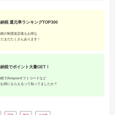
5.0
5.0
5.0
5.0
60,000円分 京都 京
泉 旅館 紀州 熊野古道
,000,000
200,000
58,000
131,000
丹後・旅行クーポン・
【htr911-1p2k】
円
寄付金額:
円
寄付金額:
円
寄付金額:
円
温泉 宿泊券・温泉
宿・京都府・旅行券・
高級宿・高級ホテル・
料理旅館
納税 還元率ランキングTOP300
納税の制度改定後もお得な
まだまだたくさんあります！
納税でポイント大量GET！
税でAmazonギフトコードなど
がお得にもらえるって知ってましたか？
温泉
旅行
その他