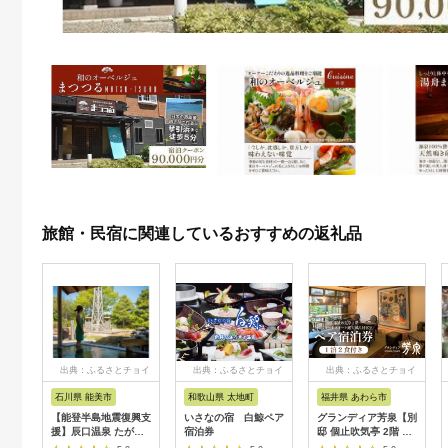
旅館・民宿に関連しているおすすめの返礼品
出典：ふるさとチョイ
出典：ふるさとチョイ
出典：ふるさとチョイ
ス
ス
ス
石川県 能美市
和歌山県 太地町
福井県 あわら市
【能登半島地震復興支
いさなの宿 白鯨ペア
グランディア芳泉【別
援】辰口温泉 たがわ
宿泊券
邸 個止吹気亭 2階 コ
龍泉閣「吉祥亭」ペア
ンフォートスイート