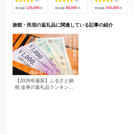
5.0
5.0
5.0
ー宿泊券
露天風呂付客室】1泊
125,000
68,000
344,000
2食付き ペア宿泊券
寄付金額:
円
寄付金額:
円
寄付金額:
円
（2名様分） ／ 旅行
チケット 温泉 北陸 あ
わら温泉 特別スイー
旅館・民宿の返礼品に関連している記事の紹介
ト 冷蔵庫インクルー
シブ グランディア あ
わら
【2026年最新】ふるさと納
税 金券の返礼品ランキング
｜旅行券・食事券・商品券
を比較