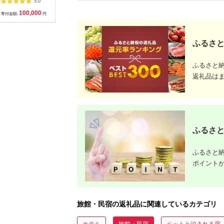
5.0
5.0
5.0
泊割引券 割引チケッ
ル 旅館 旅行 熊本県
宿） 旅行 温泉 宿泊
100,000
20,000
120,000
1
ト 宿泊 飛騨高山
上天草市
温泉宿 補助券 温泉旅
寄付金額:
円
寄付金額:
円
寄付金額:
円
寄付金額:
行 母の日 父の日 ギフ
ト 贈り物 国内旅行 送
料無料 ふるさと納税
F2Y-1996
ふるさと
ふるさと
返礼品は
ふるさと
ふるさと納
ポイント
旅館・民宿の返礼品に関連しているカテゴリ
ホテル
旅館・民宿
ペットと泊まれる宿