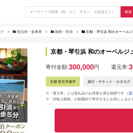
検索
ログ
宿泊券・食事券
旅館・民宿
京都・琴引浜 和のオーベルジ
京都・琴引浜 和のオーベルジュ
300,000
3
寄付金額:
円
還元率:
京都 府京丹後市
旅行・チケット・カタログ
※「還元率」とは返礼品のお得度を測る指標です
（還
※「控除上限額」の範囲内で寄付するとお得にふるさ