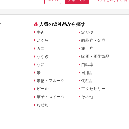
す
人気の返礼品から探す
牛肉
定期便
いくら
商品券・金券
カニ
旅行券
うなぎ
家電・電化製品
うに
自転車
米
日用品
果物・フルーツ
化粧品
ビール
アクセサリー
菓子・スイーツ
その他
おせち