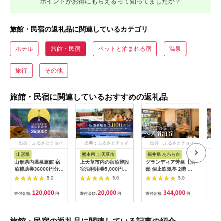
ポイントがお得にもらえるって知ってましたか？
旅館・民宿の返礼品に関連しているカテゴリ
ホテル
旅館・民宿
ペットと泊まれる宿
温泉
旅行
その他
旅館・民宿に関連しているおすすめの返礼品
出典：ふるさとチョイ
出典：ふるさとチョイ
出典：ふるさとチョイ
出
ス
ス
ス
山形県
熊本県 上天草市
福井県 あわら市
岐
山形県内温泉旅館 宿
上天草市内の宿泊施設
グランディア芳泉【別
宿泊
泊補助券36000円分
宿泊利用券5,000円分
邸 個止吹気亭 2階 コ
円分
（やまがた女将会の
宿泊券 クーポン ホテ
ンフォートスイート
館 
5.0
5.0
5.0
宿） 旅行 温泉 宿泊
ル 旅館 旅行 熊本県
露天風呂付客室】1泊
泊割
温泉宿 補助券 温泉旅
上天草市
2食付き ペア宿泊券
ト 
120,000
20,000
344,000
寄付金額:
円
寄付金額:
円
寄付金額:
円
寄付
行 母の日 父の日 ギフ
（2名様分） ／ 旅行
ト 贈り物 国内旅行 送
チケット 温泉 北陸 あ
料無料 ふるさと納税
わら温泉 特別スイー
F2Y-1996
ト 冷蔵庫インクルー