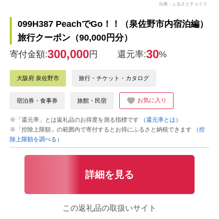
出典：ふるさとチョイス
099H387 PeachでGo！！（泉佐野市内宿泊編）
旅行クーポン（90,000円分）
300,000
30
寄付金額:
円
還元率:
%
大阪府 泉佐野市
旅行・チケット・カタログ
お気に入り
宿泊券・食事券
旅館・民宿
※「還元率」とは返礼品のお得度を測る指標です
（還元率とは）
※「控除上限額」の範囲内で寄付するとお得にふるさと納税できます
（控
除上限額を調べる）
詳細を見る
この返礼品の取扱いサイト