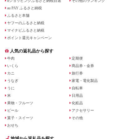
dショッピングふるさと納税百選
その他のランキング
au PAY ふるさと納税
ふるさと本舗
ヤフーのふるさと納税
マイナビふるさと納税
ポイント還元キャンペーン
人気の返礼品から探す
牛肉
定期便
いくら
商品券・金券
カニ
旅行券
うなぎ
家電・電化製品
うに
自転車
米
日用品
果物・フルーツ
化粧品
ビール
アクセサリー
菓子・スイーツ
その他
おせち
地域から返礼品を探す