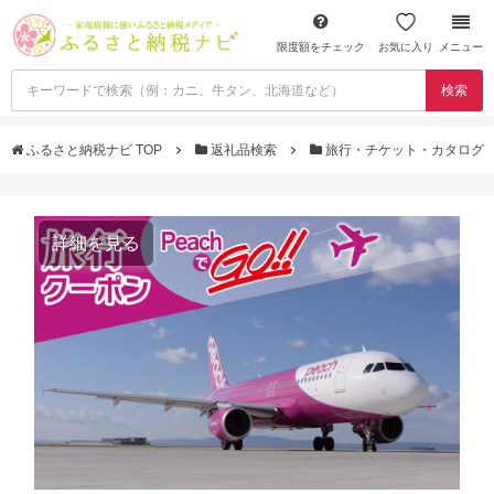
限度額をチェック
お気に入り
メニュー
検索
ふるさと納税ナビ TOP
返礼品検索
旅行・チケット・カタログ
詳細を見る