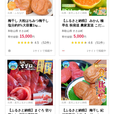
出典：ふるなび
出典：楽天ふるさと納税
梅干し 大粒はちみつ梅干し
【ふるさと納税】 みかん 極
塩分約8%大容量1㎏
早生 秋発送 農家直送 こだわ
【khs118】
りの極早生みかん 希少 【選
和歌山県 すさみ町
和歌山県 すさみ町
べる容量】約2kg 約4kg 約
15,000
5,000
寄付金額:
円
寄付金額:
円
5kg 約7.5kg 約10kg 数量限定
4.5 （52件）
4.6 （51件）
有機質肥料100% サイズ混合
※2026年9月下旬より順次発
1サイトで掲載中
1サイトで掲載中
送予定（お届け日指定不可）
有田産 有田 みかん ミカン 早
生 極早生
出典：楽天ふるさと納税
出典：楽天ふるさと納税
【ふるさと納税】まぐろ 切り
【ふるさと納税】 梅干し 紀