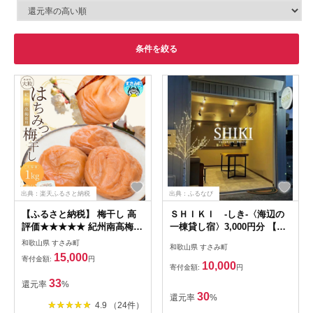
条件を絞る
出典：楽天ふるさと納税
出典：ふるなび
【ふるさと納税】 梅干し 高
ＳＨＩＫＩ ‐しき‐〈海辺の
評価★★★★★ 紀州南高梅
一棟貸し宿〉3,000円分 【１
大粒 はちみつ梅干し 1kg 塩
組限定：素泊まり】完全プラ
和歌山県 すさみ町
和歌山県 すさみ町
分約8% ご家庭用 無選別 訳あ
イベート ♪一棟丸ごと貸し切
15,000
寄付金額:
円
り 訳アリ 梅 梅干 梅干し う
りプラン /幼児添い寝無料 /
10,000
寄付金額:
円
め ウメ 南高梅 はちみつ梅 は
禁煙 / 関西 和歌山 マリンス
33
還元率
%
ちみつ梅干 大粒 大容量 たっ
ポーツ BBQ 海水浴 サーフィ
30
還元率
%
ぷり お得 ご飯のお供 人気 健
ン 釣り 夏休み 体験 旅行
4.9 （24件）