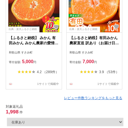
出典：楽天ふるさと納税
出典：楽天ふるさと納税
【ふるさと納税】 みかん 有
【ふるさと納税】有田みかん
田みかん みかん農家の愛情た
農家直送 訳あり（お届け日指
っぷり！ 選べて甘さも高評価
定不可）ご家庭用 自宅用 訳
和歌山県 すさみ町
和歌山県 すさみ町
★ 有田みかん 光センサー選
あり みかん 果物 くだもの フ
別 産直 5000円～ 2kg 4kg
ルーツ わけあり 7000円
5,000
7,000
寄付金額:
円
寄付金額:
円
5kg 6kg 8kg 10kg サイズ混
10000円 12000円 農家直送 サ
合 家庭用 みかん ミカン 有田
イズ混合 有機質肥料100% 家
4.2 （289件）
3.9 （53件）
みかん 果物 くだもの フルー
庭用 和歌山県 有田みかん
ツ 温州みかん 和歌山 柑橘 オ
レンジ
1サイトで掲載中
1サイトで掲載中
レビュー件数ランキングをもっと見る
対象返礼品
1,998
件