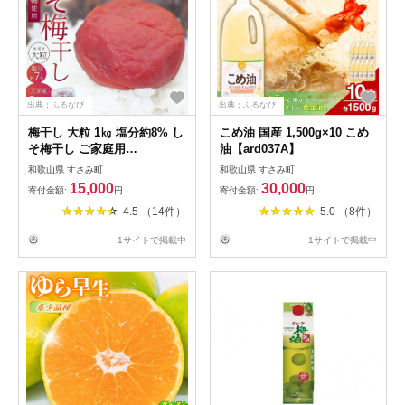
出典：ふるなび
出典：ふるなび
梅干し 大粒 1㎏ 塩分約8% し
こめ油 国産 1,500g×10 こめ
そ梅干し ご家庭用
油【ard037A】
【khs120】
和歌山県 すさみ町
和歌山県 すさみ町
15,000
30,000
寄付金額:
円
寄付金額:
円
4.5 （14件）
5.0 （8件）
1サイトで掲載中
1サイトで掲載中