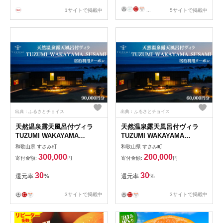
康
【shi001】
1サイトで掲載中
...
5サイトで掲載中
出典：ふるさとチョイス
出典：ふるさとチョイス
天然温泉露天風呂付ヴィラ
天然温泉露天風呂付ヴィラ
TUZUMI WAKAYAMA
TUZUMI WAKAYAMA
SUSAMI 宿泊利用クーポン
SUSAMI 宿泊利用クーポン
和歌山県 すさみ町
和歌山県 すさみ町
90,000円分 全室オーシャンビ
60,000円分 全室オーシャンビ
300,000
200,000
寄付金額:
円
寄付金額:
円
ュー / ヴィラ 宿泊 旅行 観光
ュー / ヴィラ 宿泊 旅行 観光
温泉 天然温泉 クーポン チケ
温泉 天然温泉 クーポン チケ
30
30
還元率
%
還元率
%
ット 予約 和歌山県 すさみ町
ット 予約 和歌山県 すさみ町
3サイトで掲載中
3サイトで掲載中