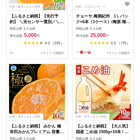
出典：楽天ふるさと納税
出典：ふるさとパレット
【ふるさと納税】【先行予
チョーヤ 梅酒紀州 1Ｌパッ
約】 ＼光センサー選別／＼農
ク×6本（1ケース）/梅酒 梅
家直送／ 甘くて濃厚 希少品
ウメ お酒 リキュール 酒 紀州
和歌山県 すさみ町
和歌山県 すさみ町
種 ゆら早生みかん 【ご家庭
和歌山 CHOYA 国産
5,000
25,000
寄付金額:
円
寄付金額:
円
用】 2kg 4kg 5kg 7kg
4.0 （8件）
4.8 （7件）
10kg【選べる容量】 サイズ
混合 有機質肥料100% 【2026
1サイトで掲載中
...
7サイトで掲載中
年10月上旬より順次発送予定
（お届け日指定不可）】果物
みかん 早生
出典：楽天ふるさと納税
出典：楽天ふるさと納税
【ふるさと納税】 みかん 極
【ふるさと納税】 【大人気】
有田みかんプレミアム 容量選
国産 こめ油 1500g×10本 / 油
べる 約2kg 約3.5kg 約5kg 約
食用油 植物油 米油 揚げ油 こ
和歌山県 すさみ町
和歌山県 すさみ町