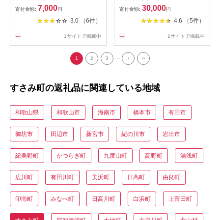
10kg【選りすぐりの上位20％
めあぶら 国産 30000円 料理
7,000
30,000
寄付金額:
円
寄付金額:
円
をお届け】2S～Lサイズ
揚げ物 炒め物 ドレッシング
3.0 （6件）
4.6 （5件）
※2026年11月下旬～2027年1
調味料 手作り 贈答 贈り物 ギ
月上旬頃に順次発送予定 ※北
フト お中元 お歳暮 プレゼン
1サイトで掲載中
1サイトで掲載中
海道・沖縄・離島への配送不
ト 健康志向 栄養
可 くだもの フルーツ 和歌山
...
みかん
1
2
3
›
››
すさみ町の返礼品に関連している地域
和歌山県
和歌山市
海南市
橋本市
有田市
御坊市
田辺市
新宮市
紀の川市
岩出市
紀美野町
かつらぎ町
九度山町
高野町
湯浅町
広川町
有田川町
美浜町
日高町
由良町
印南町
みなべ町
日高川町
白浜町
上富田町