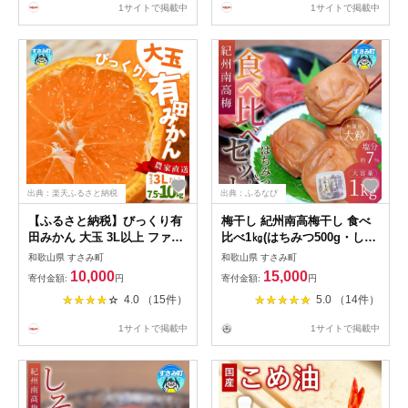
1サイトで掲載中
1サイトで掲載中
け丼 海鮮 小分け 刺身 和歌山
飯のお供 人気 健康
すさみ町 キハダマグロ メバ
チマグロ 本マグロ
出典：楽天ふるさと納税
出典：ふるなび
【ふるさと納税】びっくり有
梅干し 紀州南高梅干し 食べ
田みかん 大玉 3L以上 ファミ
比べ1㎏(はちみつ500g・しそ
リー層 高評価★★★★★【選
漬500g)【khs122】
和歌山県 すさみ町
和歌山県 すさみ町
べる容量】 / 訳あり ご家庭用
10,000
15,000
寄付金額:
円
寄付金額:
円
訳ありみかん 有田みかん フ
4.0 （15件）
5.0 （14件）
ルーツ 果物 7.5kg 10kg
12000円 10000円 先行予約 農
1サイトで掲載中
1サイトで掲載中
家直送 【※11月中旬～12月
下旬に順次発送(お届け日指定
不可)】