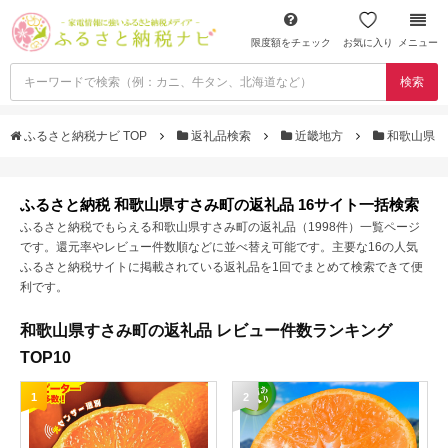
限度額をチェック
お気に入り
メニュー
検索
ふるさと納税ナビ TOP
返礼品検索
近畿地方
和歌山県
ふるさと納税 和歌山県すさみ町の返礼品 16サイト一括検索
ふるさと納税でもらえる和歌山県すさみ町の返礼品（1998件）一覧ページ
です。還元率やレビュー件数順などに並べ替え可能です。主要な16の人気
ふるさと納税サイトに掲載されている返礼品を1回でまとめて検索できて便
利です。
和歌山県すさみ町の返礼品 レビュー件数ランキング
TOP10
1
2