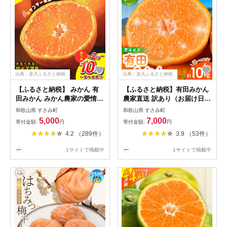
出典：楽天ふるさと納税
出典：楽天ふるさと納税
【ふるさと納税】 みかん 有
【ふるさと納税】有田みかん
田みかん みかん農家の愛情た
農家直送 訳あり（お届け日指
っぷり！ 選べて甘さも高評価
定不可）ご家庭用 自宅用 訳
和歌山県 すさみ町
和歌山県 すさみ町
★ 有田みかん 光センサー選
あり みかん 果物 くだもの フ
5,000
7,000
寄付金額:
円
寄付金額:
円
別 産直 5000円～ 2kg 4kg
ルーツ わけあり 7000円
4.2 （289件）
3.9 （53件）
5kg 6kg 8kg 10kg サイズ混
10000円 12000円 農家直送 サ
合 家庭用 みかん ミカン 有田
イズ混合 有機質肥料100% 家
1サイトで掲載中
1サイトで掲載中
みかん 果物 くだもの フルー
庭用 和歌山県 有田みかん
ツ 温州みかん 和歌山 柑橘 オ
レンジ