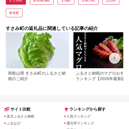
すさみ町
那智勝浦町
太地町
古座川町
北山村
串本町
すさみ町の返礼品に関連している記事の紹介
和歌山県 すさみ町のふるさと納
ふるさと納税のマグロおすす
税のご紹介
ランキング【2026年最新版
サイト比較
ランキングから探す
楽天ふるさと納税
人気ランキング
ふるなび
還元率ランキング