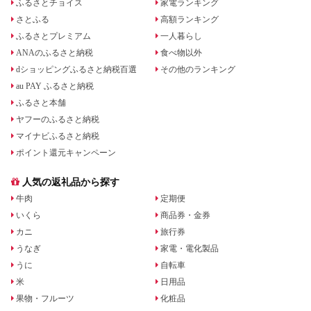
ふるさとチョイス
家電ランキング
さとふる
高額ランキング
ふるさとプレミアム
一人暮らし
ANAのふるさと納税
食べ物以外
dショッピングふるさと納税百選
その他のランキング
au PAY ふるさと納税
ふるさと本舗
ヤフーのふるさと納税
マイナビふるさと納税
ポイント還元キャンペーン
人気の返礼品から探す
牛肉
定期便
いくら
商品券・金券
カニ
旅行券
うなぎ
家電・電化製品
うに
自転車
米
日用品
果物・フルーツ
化粧品