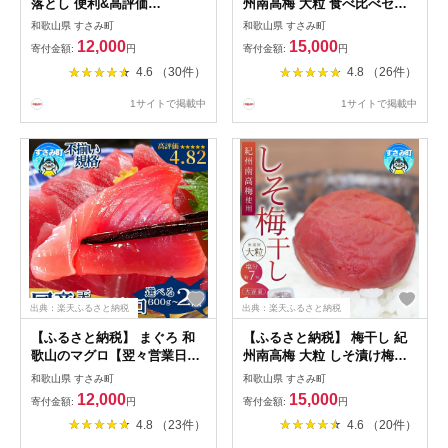
落とし 便利&高評価
州南高梅 大粒 食べ比べセッ
★★★★★ 天然生マグロ 家
ト 1kg ( はちみつ 500g・ し
和歌山県 すさみ町
和歌山県 すさみ町
庭用 【選べる容量】700g
そ漬 500g) 塩分 約 8% ご家
12,000
15,000
寄付金額:
円
寄付金額:
円
1.4kg 鮪 ブロック 不揃い 海
庭用 無選別 梅干 梅干し うめ
4.6 （30件）
4.8 （26件）
鮮丼 寿司 手巻き寿司 漬け丼
南高梅 はちみつ梅 はちみつ
海鮮 小分け 魚介 個包装 真空
梅干 しそ梅 しそ梅干 食べ比
1サイトで掲載中
1サイトで掲載中
包装 刺身 和歌山 すさみ町
べ 大粒 大容量 たっぷり 訳あ
り 訳アリ 梅
出典：楽天ふるさと納税
出典：楽天ふるさと納税
【ふるさと納税】 まぐろ 和
【ふるさと納税】 梅干し 紀
歌山のマグロ【翌々営業日発
州南高梅 大粒 しそ漬け梅干
送！】マグロ好きに高評価
し 和歌山 1kg 塩分約8% ご家
和歌山県 すさみ町
和歌山県 すさみ町
★★★★★ 和歌山の天然マグ
庭用 無選別 訳あり 訳アリ 梅
12,000
15,000
寄付金額:
円
寄付金額:
円
ロ 冷凍【訳あり・選べる容
梅干 梅干し うめ ウメ 南高梅
4.8 （23件）
4.6 （20件）
量】【600g 1kg 2kg】鮪 ブ
しそ梅 しそ梅干し しそ梅干
ロック 不揃い 海鮮丼 寿司 漬
大粒 大容量 たっぷり お得 ご