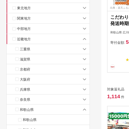
東北地方
出典：楽天ふる
こだわり
関東地方
発送時期
中部地方
和歌山県 広川
近畿地方
5
寄付金額:
三重県
滋賀県
京都府
大阪府
対象返礼品
兵庫県
1,114
件
奈良県
和歌山県
和歌山県