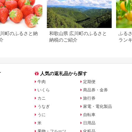
広川町のふるさと納
和歌山県 広川町のふるさと
ふる
介
納税のご紹介
ランキ
版】
す
人気の返礼品から探す
牛肉
定期便
いくら
商品券・金券
カニ
旅行券
うなぎ
家電・電化製品
うに
自転車
米
日用品
果物・フルーツ
化粧品