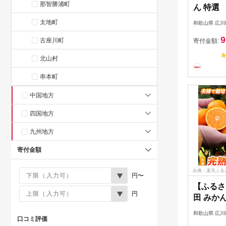
那智勝浦町
ん 特選 
直送 】 
太地町
和歌山県 広川
みかん 甘
9
橘 3kg 5
古座川町
寄付金額:
※2026
北山村
年1月下
//mandar
串本町
中国地方
四国地方
九州地方
寄付金額
出典：楽天ふる
円〜
【ふるさ
円
田 みかん
温州みか
和歌山県 広川
口コミ評価
い 家庭用