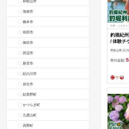
和歌山市
海南市
橋本市
出典：ふるさと
有田市
釣堀紀州 
/ 体験チ
御坊市
堀 釣り
和歌山県 広川
田辺市
【kit911
5
寄付金額:
新宮市
紀の川市
岩出市
紀美野町
かつらぎ町
九度山町
高野町