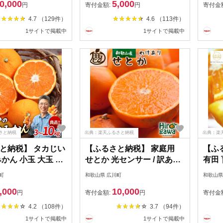
0,000
5,000
1000円 ※2026年11
訳あり / 温州みかん みかん
2kg 
円
寄付金額:
円
寄付金
27年1月下旬に順次
フルーツ 果物 柑橘 くだも
※20
4.7 （129件）
4.6 （113件）
ndarin
の 人気 和歌山 ※2026年9
年1
1サイトで掲載中
1サイトで掲載中
月～2027年1月に順次発送
//man
予定 ※配送不可地域：北海
道・離島・沖縄県
//mandarin
さと納税
出典：楽天ふるさと納税
出典：楽
と納税】 タカじい
【ふるさと納税】 家庭用
【ふ
かん 小玉 大玉 サ
せとか 光センサー / 訳あり
有田 
/ 温州みかん 有田
甘い 和歌山 柑橘 1kg 5kg
清見 
町
和歌山県 広川町
和歌山県
甘い 家庭用 和歌山
10kg ※2月上旬〜4月上旬
山 有
,000
10,000
5kg 10kg ※2026
頃に順次発送予定 ※北海
果物 
円
寄付金額:
円
寄付金
2027年2月上旬に
道・沖縄・離島への配送不
～5
4.2 （108件）
3.7 （94件）
/mandarin
可 //dekopon
※北
1サイトで掲載中
1サイトで掲載中