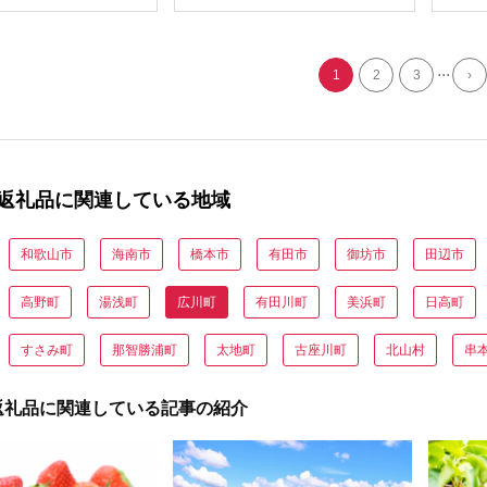
島地
//de
...
1
2
3
›
返礼品に関連している地域
和歌山市
海南市
橋本市
有田市
御坊市
田辺市
高野町
湯浅町
広川町
有田川町
美浜町
日高町
すさみ町
那智勝浦町
太地町
古座川町
北山村
串
返礼品に関連している記事の紹介