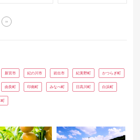
域は発送不可
kopon
››
新宮市
紀の川市
岩出市
紀美野町
かつらぎ町
由良町
印南町
みなべ町
日高川町
白浜町
本町