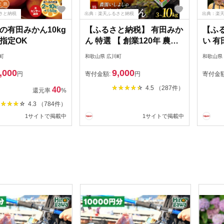
さと納税
出典：楽天ふるさと納税
出典：楽
の有田みかん10kg
【ふるさと納税】 有田みか
【ふ
指定OK
ん 特選 【 創業120年 農家
い 有
直送 】 / 温州みかん 有田
州みか
町
和歌山県 広川町
和歌山県
みかん 甘い 高級 和歌山 柑
小玉 
,000
9,000
橘 3kg 5kg 10kg 9000円
※20
円
寄付金額:
円
寄付金
※2026年11月中旬～2027
年1
4.5 （287件）
40
還元率
%
年1月下旬に順次発送
//man
4.3 （784件）
//mandarin
1サイトで掲載中
1サイトで掲載中