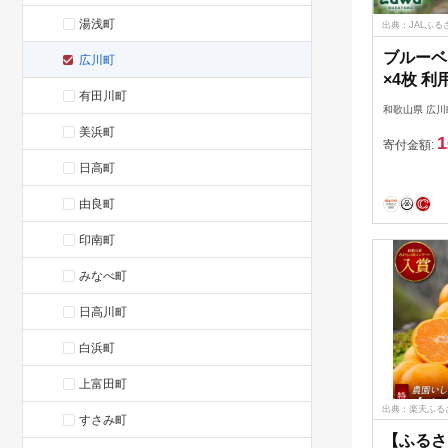
湯浅町
出典：JALふる
ブルーベリ
広川町
×4枚 利
有田川町
月下旬 
和歌山県 広川
間無制限
美浜町
1
比べをお
寄付金額:
ハイブッ
日高町
ファミリ
由良町
におすすめ
cp4】
印南町
みなべ町
日高川町
白浜町
上富田町
出典：楽天ふる
すさみ町
【ふるさ