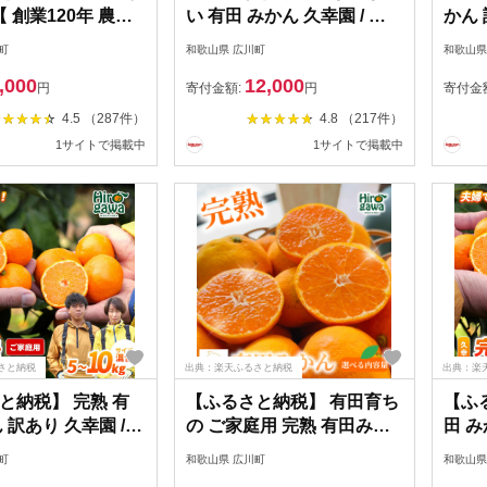
【 創業120年 農家
い 有田 みかん 久幸園 / 温
かん 
/ 温州みかん 有田
州みかん 有田みかん 甘い
果 /
町
和歌山県 広川町
和歌山県
い 高級 和歌山 柑
小玉 和歌山 柑橘 5kg
甘い 
,000
12,000
kg 10kg 9000円
※2026年11月下旬〜2027
試し 
円
寄付金額:
円
寄付金
年11月中旬～2027
年1月下旬に順次発送
10kg
4.5 （287件）
4.8 （217件）
旬に順次発送
//mandarin
※20
1サイトで掲載中
1サイトで掲載中
in
年1
定 
の配送
//gok
さと納税
出典：楽天ふるさと納税
出典：楽
と納税】 完熟 有
【ふるさと納税】 有田育ち
【ふ
 訳あり 久幸園 /
の ご家庭用 完熟 有田みか
田 み
ん 有田みかん 甘
ん 選べる発送月、内容量、
園 /
町
和歌山県 広川町
和歌山県
 和歌山 柑橘 5kg
サイズ 農家直送 わけあり
甘い 