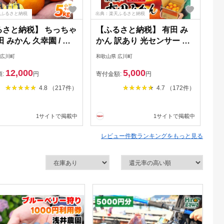
天ふるさと納税
出典：楽天ふるさと納税
出典
るさと納税】 ちっちゃ
【ふるさと納税】 有田 み
【
田 みかん 久幸園 / 温
かん 訳あり 光センサー 選
み
ん 有田みかん 甘い
果 / 有田みかん 温州みかん
州
 広川町
和歌山県 広川町
和歌
和歌山 柑橘 5kg
甘い 家庭用 和歌山 柑橘 お
用 
12,000
5,000
26年11月下旬〜2027
試し 送料無料 2.5kg 5kg
※
額:
円
寄付金額:
円
寄
月下旬に順次発送
10kg 5000円 10000円
上
4.8 （217件）
4.7 （172件）
darin
※2026年10月上旬～2027
縄
年1月下旬頃に順次発送予
//
1サイトで掲載中
1サイトで掲載中
定 ※北海道・沖縄・離島へ
の配送不可 //mandarin
レビュー件数ランキングをもっと見る
//goku