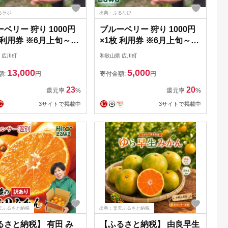
るラボ
出典：ふるなび
ベリー 狩り 1000円
ブルーベリー 狩り 1000円
 利用券 ※6月上旬～7
×1枚 利用券 ※6月上旬～7
 開催！ 食べ放題 時
月下旬 開催！ 食べ放題 時
 広川町
和歌山県 広川町
制限 で約10品種の食べ
間無制限 で約10品種の食べ
13,000
5,000
をお楽しみください♪ /
比べをお楽しみください♪ /
額:
円
寄付金額:
円
ブッシュ ラビットアイ
ハイブッシュ ラビットアイ
23
20
還元率
%
還元率
%
ミリー カップル 女性
ファミリー カップル 女性
3サイトで掲載中
3サイトで掲載中
すめ♪【asa911-
におすすめ♪【asa911-
】
cp1】
天ふるさと納税
出典：楽天ふるさと納税
るさと納税】 有田 み
【ふるさと納税】 由良早生