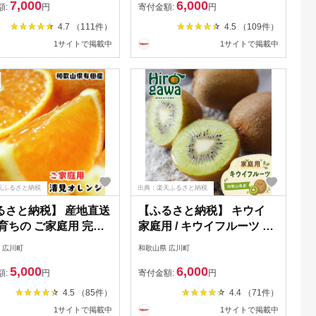
7,000
6,000
5kg 10kg 7000円
※北海道・沖縄・その他離
額:
円
寄付金額:
円
26年11月中旬〜2027
島地域は発送不可 / 和歌山
4.7 （111件）
4.5 （109件）
月下旬に順次発送
温州みかん ミカン オレン
1サイトで掲載中
1サイトで掲載中
darin
ジ 甘い フルーツ 果物 産地
直送 //mandarin
天ふるさと納税
出典：楽天ふるさと納税
るさと納税】 産地直送
【ふるさと納税】 キウイ
育ちの ご家庭用 完熟
家庭用 / キウイフルーツ 訳
オレンジ / みかん 和歌
あり 和歌山 1kg 5kg
 広川町
和歌山県 広川町
田 オレンジ フルーツ
※2026年11月中旬～2027
5,000
6,000
甘い ※2027年2月下旬
年4月下旬に順次発送 ※北
額:
円
寄付金額:
円
月上旬に順次発送予定
海道・沖縄・離島への配送
4.5 （85件）
4.4 （71件）
海道・沖縄・その他離
不可 //hokaf
1サイトで掲載中
1サイトで掲載中