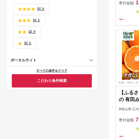
1
10kg 1
寄付金額:
以上
月～20
発送 //ma
以上
以上
以上
ポータルサイト
すべての条件をクリア
こだわり条件検索
出典：楽天ふる
【ふるさ
の 有田み
イズ混合 
和歌山県 広川
みかん 
7
柑橘 3kg 
寄付金額:
年10月～
順次発送 /