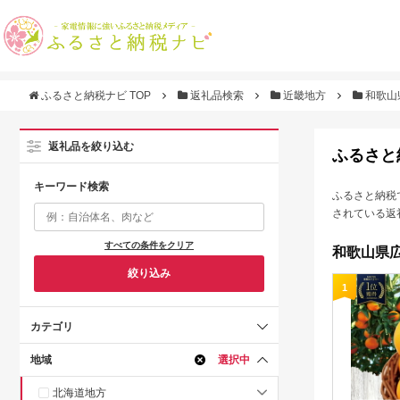
ふるさと納税ナビ TOP
返礼品検索
近畿地方
和歌山
返礼品を絞り込む
ふるさと
キーワード検索
ふるさと納税
されている返
すべての条件をクリア
和歌山県広
絞り込み
1
カテゴリ
地域
選択中
北海道地方