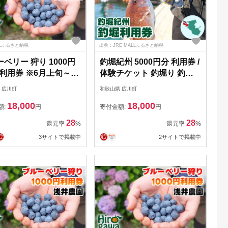
Lふるさと納税
出典：JRE MALLふるさと納税
ベリー 狩り 1000円
釣堀紀州 5000円分 利用券 /
 利用券 ※6月上旬～7
体験チケット 釣堀り 釣り
 開催！ 食べ放題 時
堀 釣り堀り 和歌山 近畿
 広川町
和歌山県 広川町
制限 で約10品種の食べ
【kit911-cp5】
18,000
18,000
をお楽しみください♪ /
額:
円
寄付金額:
円
ブッシュ ラビットアイ
28
28
還元率
%
還元率
%
ミリー カップル 女性
3サイトで掲載中
2サイトで掲載中
すめ♪【asa911-
】