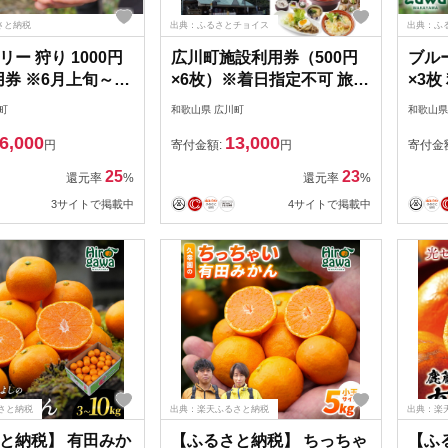
さと納税
出典：ふるさとチョイス
出典：ふ
ー 狩り 1000円
広川町施設利用券（500円
ブルー
用券 ※6月上旬～7
×6枚）※着日指定不可 旅行
×3枚
開催！ 食べ放題 時
南紀 温泉 食事券 宿泊券
月下旬
町
和歌山県 広川町
和歌山県
 で約10品種の食べ
間無
6,000
13,000
楽しみください♪ /
比べ
円
寄付金額:
円
寄付金
シュ ラビットアイ
ハイ
25
23
還元率
%
還元率
%
ー カップル 女性
ファ
3サイトで掲載中
4サイトで掲載中
♪【asa911-
におす
cp3
さと納税
出典：楽天ふるさと納税
出典：楽
と納税】 有田みか
【ふるさと納税】 ちっちゃ
【ふ