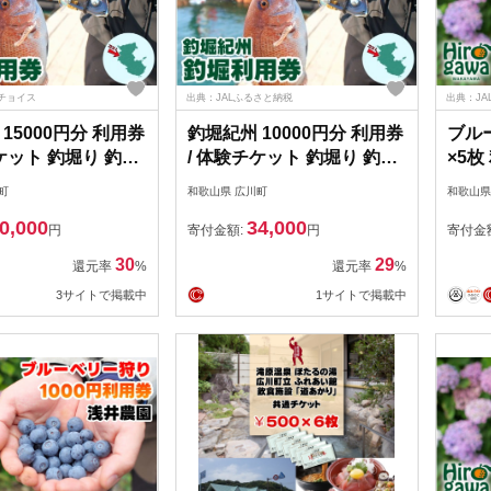
チョイス
出典：JALふるさと納税
出典：JA
15000円分 利用券
釣堀紀州 10000円分 利用券
ブルー
ケット 釣堀り 釣り
/ 体験チケット 釣堀り 釣り
×5枚
堀り 和歌山 近畿
堀 釣り堀り 和歌山 近畿
月下旬
町
和歌山県 広川町
和歌山県
-cp15】
【kit911-cp10】
間無
0,000
34,000
比べ
円
寄付金額:
円
寄付金
ハイ
30
29
還元率
%
還元率
%
ファ
3サイトで掲載中
1サイトで掲載中
におす
cp5