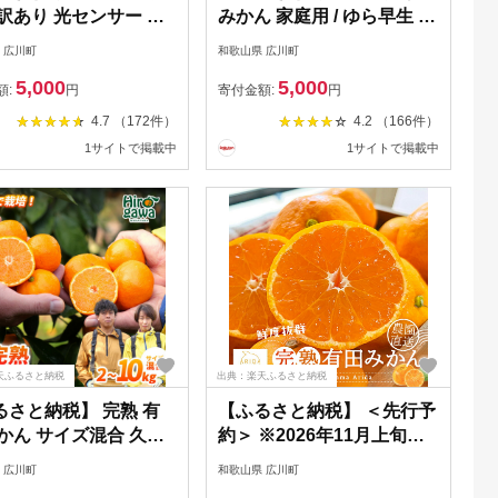
訳あり 光センサー 選
みかん 家庭用 / ゆら早生 温
 有田みかん 温州みかん
州みかん 極早生 甘い 家庭
 広川町
和歌山県 広川町
家庭用 和歌山 柑橘 お
用 和歌山 柑橘 5kg 10kg
5,000
5,000
送料無料 2.5kg 5kg
※2026年10月上旬～11月
額:
円
寄付金額:
円
 5000円 10000円
上旬順次発送 ※北海道・沖
4.7 （172件）
4.2 （166件）
26年10月上旬～2027
縄・離島への配送不可
1サイトで掲載中
1サイトで掲載中
月下旬頃に順次発送予
//goku
※北海道・沖縄・離島へ
不可 //mandarin
u
天ふるさと納税
出典：楽天ふるさと納税
るさと納税】 完熟 有
【ふるさと納税】 ＜先行予
かん サイズ混合 久幸
約＞ ※2026年11月上旬～
 温州みかん 有田みかん
12月下旬発送 農園直送！
 広川町
和歌山県 広川町
家庭用 和歌山 柑橘
完熟 有田みかん 秀優混合