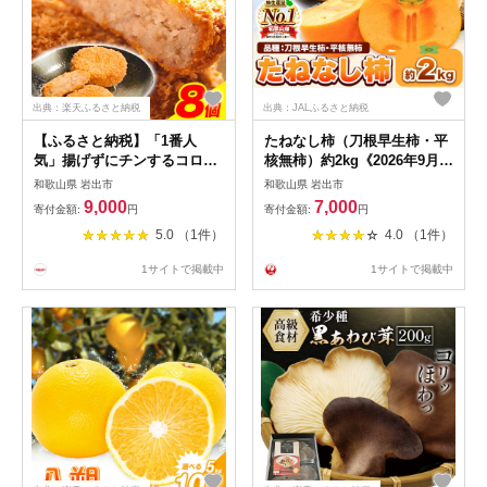
出典：楽天ふるさと納税
出典：JALふるさと納税
【ふるさと納税】「1番人
たねなし柿（刀根早生柿・平
気」揚げずにチンするコロッ
核無柿）約2kg《2026年9月中
ケ 揚げないNEW松牛コロッ
旬-11月上旬頃出荷(土日祝除
和歌山県 岩出市
和歌山県 岩出市
ケ8個入 有限会社 松牛《90日
く)》 和歌山県 岩出市 種なし
9,000
7,000
寄付金額:
円
寄付金額:
円
以内に出荷予定(土日祝除
柿 柿 果物 フルーツ 2L〜Mサ
5.0 （1件）
4.0 （1件）
く)》 和歌山県 岩出市 コロッ
イズ カキ
ケ 惣菜 揚げ物 レンジ 送料無
1サイトで掲載中
1サイトで掲載中
料