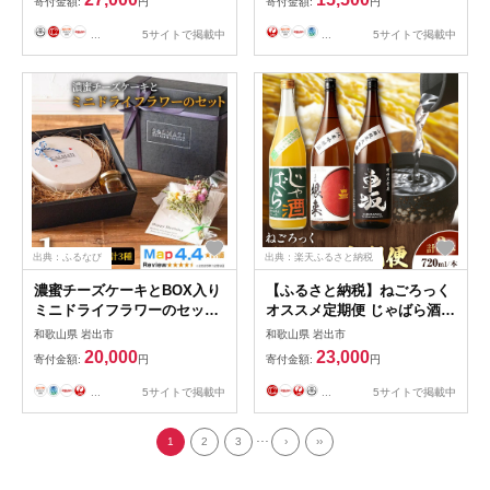
寄付金額:
円
寄付金額:
円
以内に出荷予定(土日祝除
く)》和歌山県 岩出市 蜂蜜 は
...
5サイトで掲載中
...
5サイトで掲載中
ちみつ みかん蜂蜜 ギフト ギ
フトセット おくりもの 2本
1200g 450g
出典：ふるなび
出典：楽天ふるさと納税
濃蜜チーズケーキとBOX入り
【ふるさと納税】ねごろっく
ミニドライフラワーのセット
オススメ定期便 じゃばら酒別
1セット
仕立て 日本城根来純米吟醸酒
和歌山県 岩出市
和歌山県 岩出市
車坂山廃純米大吟醸 720ml×
20,000
23,000
寄付金額:
円
寄付金額:
円
各1本 3回 計3本 酒のねごろ
っく《30日以内に出荷予定(土
...
5サイトで掲載中
...
5サイトで掲載中
日祝除く)》果実酒 リキュー
ル 純米吟醸 根来 日本酒 和歌
...
1
2
3
›
››
山県 岩出市 酒 720ml
2160ml 送料無料