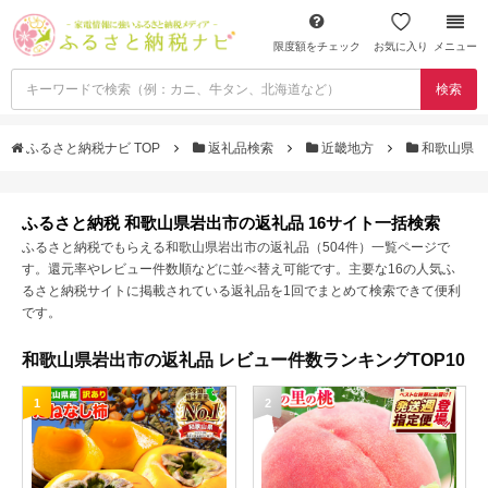
限度額をチェック
お気に入り
メニュー
検索
ふるさと納税ナビ TOP
返礼品検索
近畿地方
和歌山県
ふるさと納税 和歌山県岩出市の返礼品 16サイト一括検索
ふるさと納税でもらえる和歌山県岩出市の返礼品（504件）一覧ページで
す。還元率やレビュー件数順などに並べ替え可能です。主要な16の人気ふ
るさと納税サイトに掲載されている返礼品を1回でまとめて検索できて便利
です。
和歌山県岩出市の返礼品 レビュー件数ランキングTOP10
1
2