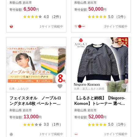
和歌山県産 《2026年11月中
以上 株式会社松源《30日以内
和歌山県 岩出市
和歌山県 岩出市
旬-1月中旬頃出荷》たっぷり
に出荷予定(土日祝除く)》和
6,500
50,000
寄付金額:
円
寄付金額:
円
ご家庭用 2L〜2S 産地直送 み
歌山県 岩出市
4.0 （2件）
5.0 （1件）
かん 旬 蜜柑 ミカン 柑橘 果
物 フルーツ 和歌山県 岩出市
1サイトで掲載中
3サイトで掲載中
出典：ふるなび
出典：楽天ふるさと納税
フェイスタオル ノーブルロ
【ふるさと納税】【Negoro-
ングタオル8枚 ペールトーン
Komon】トレーナー 選べる
色とオフホワイト アソート
サイズ 株式会社アイガット
和歌山県 岩出市
和歌山県 岩出市
《90日以内に出荷予定(土日祝
13,000
52,000
寄付金額:
円
寄付金額:
円
除く)》和歌山県 岩出市 トレ
3.0 （1件）
5.0 （1件）
ーナー 服 選べる サイズ M L
XL 送料無料
1サイトで掲載中
1サイトで掲載中