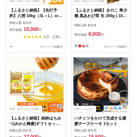
出典：楽天ふるさと納税
出典：楽天ふるさと納税
【ふるさと納税】【先行予
【ふるさと納税】きのこ 希少
約】八朔 10kg（3L～L）or
種 黒あわび茸 生 200g ( 100g
5kg（3L～L）JAわかやま 紀
× 2パック ) 《60日以内に出
和歌山県 岩出市
和歌山県 岩出市
の里地域本部《2027年1月上
荷予定(土日祝除く)》 和島興
10,000
寄付金額:
円
旬-4月中旬頃に出荷予定(土日
産株式会社 和歌山県 岩出市
8,000
寄付金額:
円
5.0 （1件）
祝除く)》和歌山県 岩出市 産
茸 きのこ あわび 希少 高級
地直送 みかん 八朔 柑橘 果物
贈答用 贈り物 野菜 送料無料
...
6サイトで掲載中
1サイトで掲載中
フルーツ ビタミンC たっぷり
出典：楽天ふるさと納税
出典：ふるなび
【ふるさと納税】純粋はちみ
ハチミツをかけて完成する濃
つ(みかん蜂蜜)ギフトセット
蜜チーズケーキ 1セット
2本セット 1200g×1本＋
和歌山県 岩出市
和歌山県 岩出市
450g×1本 梅田養蜂場《90日
27,000
15,500