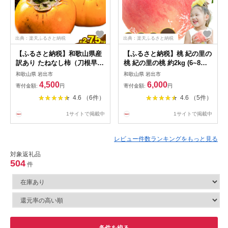
出典：楽天ふるさと納税
出典：楽天ふるさと納税
【ふるさと納税】和歌山県産
【ふるさと納税】桃 紀の里の
訳あり たねなし柿（刀根早生
桃 紀の里の桃 約2kg (6~8玉)/
柿・平核無柿）選べる 約2kg
2玉 /約1kg(3~5玉) 《6月中
和歌山県 岩出市
和歌山県 岩出市
約4kg 約7.5kg 《2026年9月
旬-8月中旬頃出荷》 2026年
4,500
6,000
寄付金額:
円
寄付金額:
円
中旬-11月上旬頃出荷(土日祝
先行予約 紀の里の桃 白鳳 日
4.6 （6件）
4.6 （5件）
除く)》 和歌山県 岩出市 訳あ
川白鳳 なつっこ 清水白桃 川
り ご家庭用 種なし柿 柿 果物
中島白桃 和歌山 もも momo
1サイトで掲載中
1サイトで掲載中
フルーツ カキ
レビュー件数ランキングをもっと見る
対象返礼品
504
件