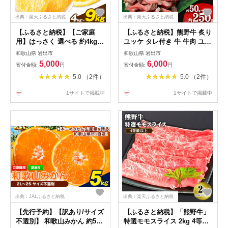
出典：楽天ふるさと納税
出典：楽天ふるさと納税
【ふるさと納税】【ご家庭
【ふるさと納税】熊野牛 炙り
用】はっさく 選べる 約4kg
ユッケ タレ付き 牛 牛肉 ユッ
約9kg (4L~Sサイズ サイズ不
ケ 約50g 100g 150g 250g 有
和歌山県 岩出市
和歌山県 岩出市
選別) 早生・晩生指定不可
限会社松牛《30日以内に出荷
5,000
6,000
寄付金額:
円
寄付金額:
円
《2027年2月上旬-3月中旬に
予定(土日祝除く)》 和歌山県
5.0 （2件）
5.0 （2件）
出荷予定(土日祝除く)》和歌
岩出市 希少 肉 牛肉 熊野牛
山県 岩出市 産地直送 みかん
送料無料 ユッケ
1サイトで掲載中
1サイトで掲載中
八朔 柑橘 果物 フルーツ ご家
庭用 ビタミンC たっぷり
出典：JALふるさと納税
出典：楽天ふるさと納税
【先行予約】【訳あり/サイズ
【ふるさと納税】「熊野牛」
不選別】 和歌山みかん 約5kg
特選モモスライス 2kg 4等級