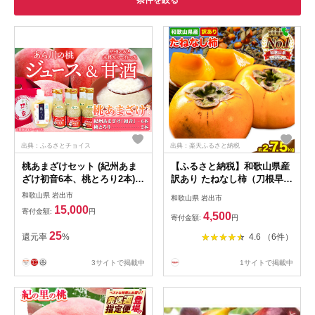
条件を絞る
出典：ふるさとチョイス
出典：楽天ふるさと納税
桃あまざけセット (紀州あま
【ふるさと納税】和歌山県産
ざけ初音6本、桃とろり2本)
訳あり たねなし柿（刀根早生
株式会社紀ノ國フーズ 《90日
柿・平核無柿）選べる 約2kg
和歌山県 岩出市
和歌山県 岩出市
以内に順次出荷(土日祝除
約4kg 約7.5kg 《2026年9月
15,000
寄付金額:
円
4,500
く)》 和歌山県 岩出市 甘酒
中旬-11月上旬頃出荷(土日祝
寄付金額:
円
桃ジュース 送料無料
除く)》 和歌山県 岩出市 訳あ
25
還元率
%
4.6 （6件）
り ご家庭用 種なし柿 柿 果物
フルーツ カキ
3サイトで掲載中
1サイトで掲載中