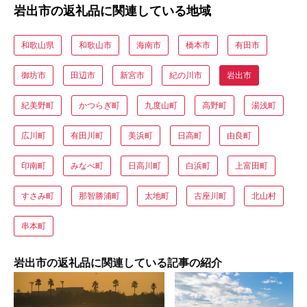
岩出市の返礼品に関連している地域
和歌山県
和歌山市
海南市
橋本市
有田市
御坊市
田辺市
新宮市
紀の川市
岩出市
紀美野町
かつらぎ町
九度山町
高野町
湯浅町
広川町
有田川町
美浜町
日高町
由良町
印南町
みなべ町
日高川町
白浜町
上富田町
すさみ町
那智勝浦町
太地町
古座川町
北山村
串本町
岩出市の返礼品に関連している記事の紹介