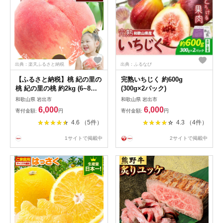
出典：楽天ふるさと納税
出典：ふるなび
【ふるさと納税】桃 紀の里の
完熟いちじく 約600g
桃 紀の里の桃 約2kg (6~8玉)/
(300g×2パック)
2玉 /約1kg(3~5玉) 《6月中
和歌山県 岩出市
和歌山県 岩出市
旬-8月中旬頃出荷》 2026年
6,000
6,000
寄付金額:
円
寄付金額:
円
先行予約 紀の里の桃 白鳳 日
4.6 （5件）
4.3 （4件）
川白鳳 なつっこ 清水白桃 川
中島白桃 和歌山 もも momo
1サイトで掲載中
2サイトで掲載中