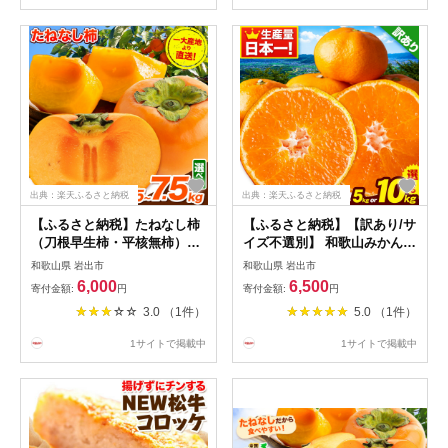
出典：楽天ふるさと納税
出典：楽天ふるさと納税
【ふるさと納税】たねなし柿
【ふるさと納税】【訳あり/サ
（刀根早生柿・平核無柿）約
イズ不選別】 和歌山みかん
1.5kg ～ 7.5kg 《2026年9月
選べる 内容量 5kg 約10kg 和
和歌山県 岩出市
和歌山県 岩出市
中旬-11月上旬頃出荷(土日祝
歌山県産 《2026年11月中旬‐
6,000
6,500
寄付金額:
円
寄付金額:
円
除く)》 和歌山県 岩出市 種な
2027年1月中旬頃出荷(土日祝
3.0 （1件）
5.0 （1件）
し柿 柿 果物 フルーツ 2L～M
除く)》たっぷり ご家庭用 2L
サイズ カキ
～2S 産地直送 みかん 旬 蜜
1サイトで掲載中
1サイトで掲載中
柑 ミカン 柑橘 果物 フルーツ
和歌山県 岩出市