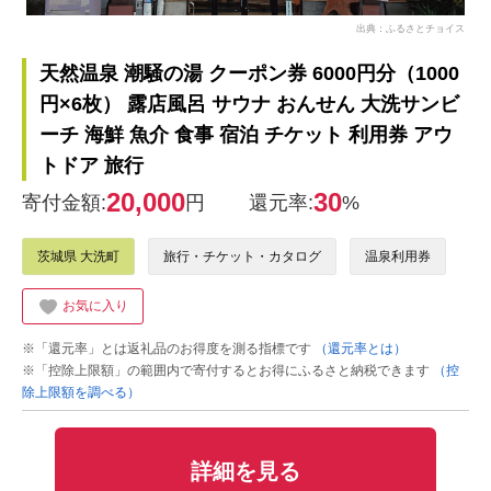
出典：ふるさとチョイス
天然温泉 潮騒の湯 クーポン券 6000円分（1000
円×6枚） 露店風呂 サウナ おんせん 大洗サンビ
ーチ 海鮮 魚介 食事 宿泊 チケット 利用券 アウ
トドア 旅行
20,000
30
寄付金額:
円
還元率:
%
茨城県 大洗町
旅行・チケット・カタログ
温泉利用券
お気に入り
※「還元率」とは返礼品のお得度を測る指標です
（還元率とは）
※「控除上限額」の範囲内で寄付するとお得にふるさと納税できます
（控
除上限額を調べる）
詳細を見る