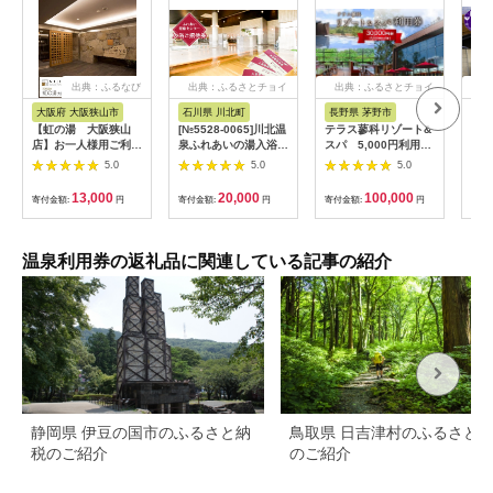
出典：ふるなび
出典：ふるさとチョイ
出典：ふるさとチョイ
出
ス
ス
大阪府 大阪狭山市
石川県 川北町
長野県 茅野市
山
【虹の湯 大阪狭山
[№5528-0065]川北温
テラス蓼科リゾート&
温泉
店】お一人様用ご利用
泉ふれあいの湯入浴御
スパ 5,000円利用券
チケ
券（5枚） No.125
招待券20枚
×6枚【1416512】
130
5.0
5.0
5.0
13,000
20,000
100,000
寄付金額:
円
寄付金額:
円
寄付金額:
円
寄付
温泉利用券の返礼品に関連している記事の紹介
静岡県 伊豆の国市のふるさと納
鳥取県 日吉津村のふるさと
税のご紹介
のご紹介