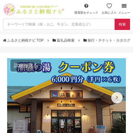
限度額をチェック
お気に入り
メニュー
検索
ふるさと納税ナビ TOP
返礼品検索
旅行・チケット・カタログ
詳細を見る