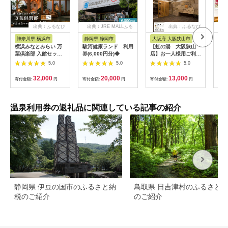
出典：ふるなび
出典：JRE MALLふる
出典：ふるなび
出
さと納税
神奈川県 横浜市
静岡県 静岡市
大阪府 大阪狭山市
石
横浜みなとみらい 万
駿河健康ランド 利用
【虹の湯 大阪狭山
[№5
葉倶楽部 入館セット
券(6,000円分)◆
店】お一人様用ご利用
泉ふ
（お食事券＋マッサー
券（5枚） No.125
招待
5.0
5.0
5.0
ジ券付き）｜温泉 夜
景 露天風呂 利用券
32,000
20,000
13,000
寄付金額:
円
寄付金額:
円
寄付金額:
円
寄付
AJL0002
温泉利用券の返礼品に関連している記事の紹介
静岡県 伊豆の国市のふるさと納
鳥取県 日吉津村のふるさと
税のご紹介
のご紹介