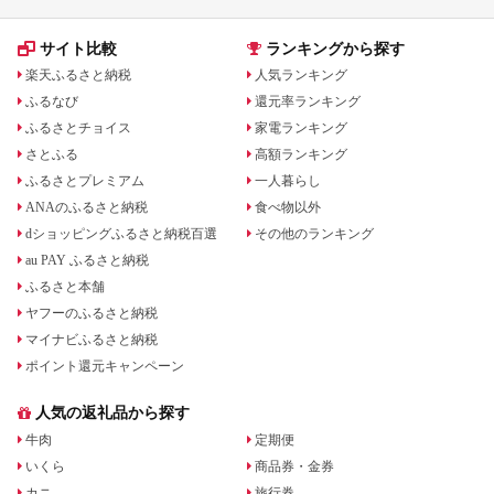
サイト比較
ランキングから探す
楽天ふるさと納税
人気ランキング
ふるなび
還元率ランキング
ふるさとチョイス
家電ランキング
さとふる
高額ランキング
ふるさとプレミアム
一人暮らし
ANAのふるさと納税
食べ物以外
dショッピングふるさと納税百選
その他のランキング
au PAY ふるさと納税
ふるさと本舗
ヤフーのふるさと納税
マイナビふるさと納税
ポイント還元キャンペーン
人気の返礼品から探す
牛肉
定期便
いくら
商品券・金券
カニ
旅行券