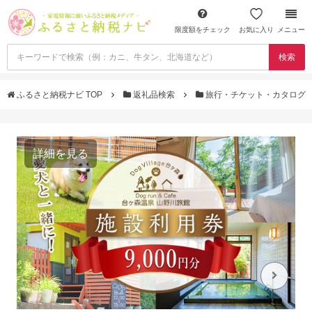
限度額をチェック
お気に入り
メニュー
検索
ふるさと納税ナビ TOP
返礼品検索
旅行・チケット・カタログ
詳細を見る