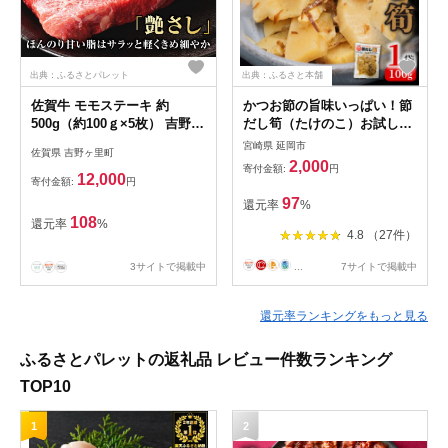
出典：ふるさとパレット
出典：ふるさと本舗
佐賀牛 モモステーキ 約
かつお節の旨味いっぱい！節
500g（約100ｇ×5枚） 吉野ヶ
だし筍（たけのこ）お試しセ
里町 [FDB057]
ット N067-YZA0139
宮崎県 延岡市
佐賀県 吉野ヶ里町
2,000
寄付金額:
円
12,000
寄付金額:
円
97
還元率
%
108
還元率
%
4.8 （27件）
3サイトで掲載中
...
7サイトで掲載中
還元率ランキングをもっと見る
ふるさとパレットの返礼品 レビュー件数ランキング
TOP10
1
2