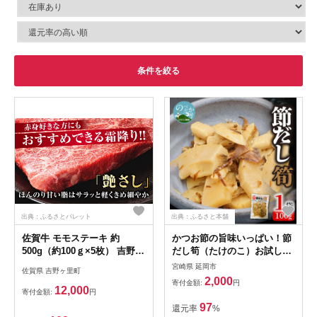
条件を絞る
出典：ふるさとパレット
出典：ふるさと本舗
佐賀牛 モモステーキ 約
かつお節の旨味いっぱい！節
500g（約100ｇ×5枚） 吉野ヶ
だし筍（たけのこ）お試しセ
里町 [FDB057]
ット N067-YZA0139
宮崎県 延岡市
佐賀県 吉野ヶ里町
2,000
寄付金額:
円
12,000
寄付金額:
円
97
還元率
%