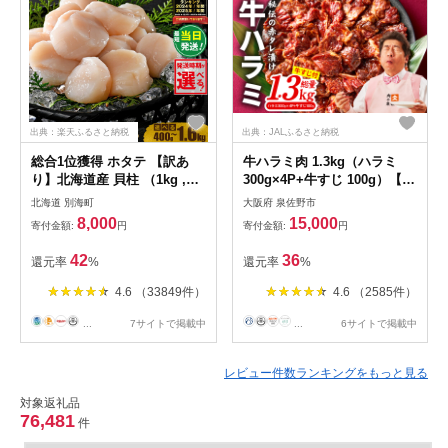
出典：楽天ふるさと納税
出典：JALふるさと納税
総合1位獲得 ホタテ 【訳あ
牛ハラミ肉 1.3kg（ハラミ
り】北海道産 貝柱 （1kg ,
300g×4P+牛すじ 100g）【1
2kg / 各45粒前後）
位獲得 秘伝の赤タレ 泉州元
北海道 別海町
大阪府 泉佐野市
気ハラミ 牛肉 はらみ 小分け
8,000
15,000
寄付金額:
円
寄付金額:
円
焼肉 お弁当 BBQ 訳あり ワケ
アリ わけあり サイズ不揃い
42
36
還元率
%
還元率
%
規格外 TVで話題】
4.6 （33849件）
4.6 （2585件）
...
7サイトで掲載中
...
6サイトで掲載中
レビュー件数ランキングをもっと見る
対象返礼品
76,481
件