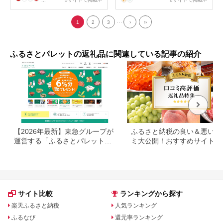
道 白糠町
...
1
2
3
›
››
ふるさとパレットの返礼品に関連している記事の紹介
【2026年最新】東急グループが
ふるさと納税の良い＆悪い口
運営する「ふるさとパレット」
ミ大公開！おすすめサイトと
の良い点・悪い点を徹底解説
気返礼品、人気自治体も紹介
サイト比較
ランキングから探す
楽天ふるさと納税
人気ランキング
ふるなび
還元率ランキング