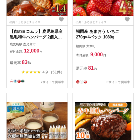
出典：ふるさとチョイス
出典：ふるさとチョイス
【肉のヨコムラ】鹿児島県産
福岡産 あまおう いちご
黒毛和牛ハンバーグ 2個入×6
270g×4パック 1080g
パック
鹿児島県 鹿児島市
福岡県 大木町
12,000
寄付金額:
円
9,000
寄付金額:
円
83
還元率
%
81
還元率
%
4.9 （51件）
...
7サイトで掲載中
3サイトで掲載中