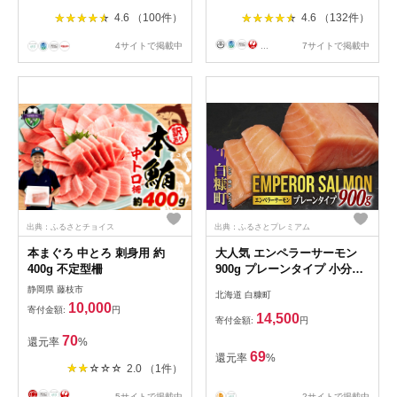
4.6 （100件）
4.6 （132件）
4サイトで掲載中
...
7サイトで掲載中
出典：ふるさとチョイス
出典：ふるさとプレミアム
本まぐろ 中とろ 刺身用 約
大人気 エンペラーサーモン
400g 不定型柵
900g プレーンタイプ 小分け
鮭 サーモン アトランティッ
静岡県 藤枝市
北海道 白糠町
クサーモン 水産庁長官賞 受
10,000
寄付金額:
円
賞 さけ シャケ しゃけ sake
14,500
寄付金額:
円
カルパッチョ ソテー レアス
70
還元率
%
テーキ 人気 高級 大満足 美味
69
還元率
%
しい 贈答 生食用 刺身 お刺身
2.0 （1件）
刺し身 魚介類 海鮮 冷凍 厚切
り 薄切り ふるさと納税 北海
...
5サイトで掲載中
2サイトで掲載中