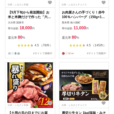
出典：ふるさと本舗
出典：ふるさとチョイス
【9月下旬から発送開始】お
お肉屋さんの手づくり！赤牛
米と米麹だけで作った「六郷
100％ハンバーグ（150g×10
の無添加甘酒」900ml×6本
個セット） あか牛100％ ハン
大分県 国東市
熊本県 南小国町
_29170A-1
バーグ 150g 10個 国産牛 和
18,000
11,000
寄付金額:
円
寄付金額:
円
牛 牛 あか牛 ハンバーグステ
ーキ セット 個包装 牛100％
80
80
還元率
%
還元率
%
冷凍 ギフト 熊本 阿蘇 南小国
町 送料無料
4.5 （78件）
4.5 （145件）
4サイトで掲載中
4サイトで掲載中
出典：ふるさと本舗
出典：ふるさとチョイス
【土用の丑の日までにお届
厚切り牛タン 1kg(塩味・みそ