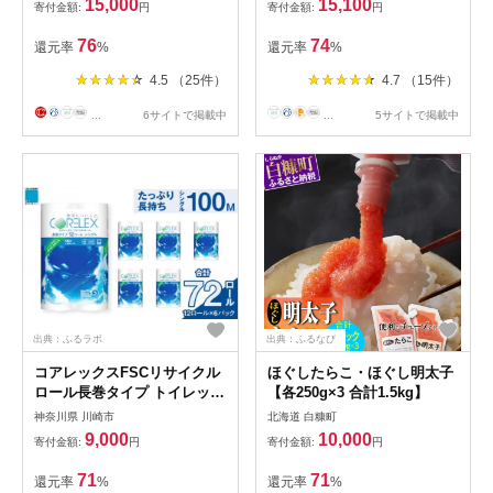
15,000
15,100
寄付金額:
円
寄付金額:
円
76
74
還元率
%
還元率
%
4.5 （25件）
4.7 （15件）
...
6サイトで掲載中
...
5サイトで掲載中
出典：ふるラボ
出典：ふるなび
コアレックスFSCリサイクル
ほぐしたらこ・ほぐし明太子
ロール長巻タイプ トイレット
【各250g×3 合計1.5kg】
ペーパー 72ロール ( 12ロール
神奈川県 川崎市
北海道 白糠町
× 6パック ) シングル100m
9,000
10,000
寄付金額:
円
寄付金額:
円
71
71
還元率
%
還元率
%