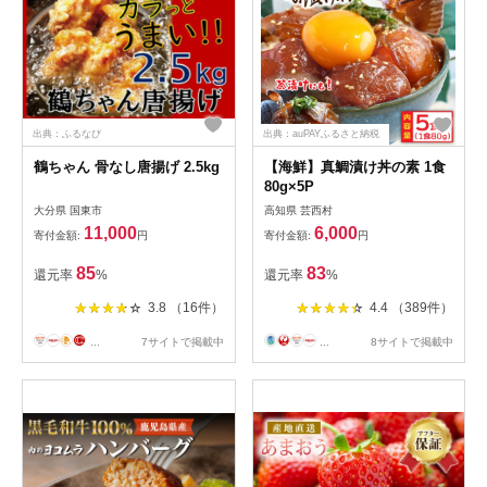
出典：ふるなび
出典：auPAYふるさと納税
鶴ちゃん 骨なし唐揚げ 2.5kg
【海鮮】真鯛漬け丼の素 1食
80g×5P
大分県 国東市
高知県 芸西村
11,000
6,000
寄付金額:
円
寄付金額:
円
85
83
還元率
%
還元率
%
3.8 （16件）
4.4 （389件）
...
7サイトで掲載中
...
8サイトで掲載中