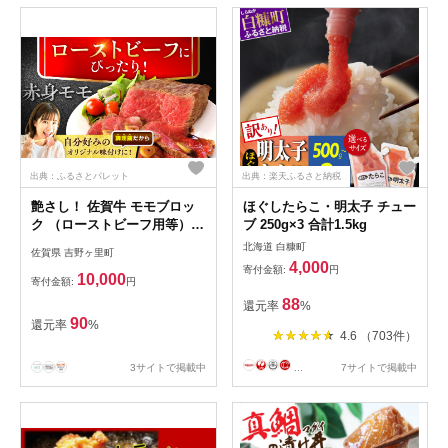
出典：ふるさとパレット
出典：楽天ふるさと納税
艶さし！ 佐賀牛 モモブロッ
ほぐしたらこ・明太子 チュー
ク （ローストビーフ用等）
ブ 250g×3 合計1.5kg
約500g 吉野ヶ里町 [FDB026]
北海道 白糠町
佐賀県 吉野ヶ里町
4,000
寄付金額:
円
10,000
寄付金額:
円
88
還元率
%
90
還元率
%
4.6 （703件）
3サイトで掲載中
...
7サイトで掲載中