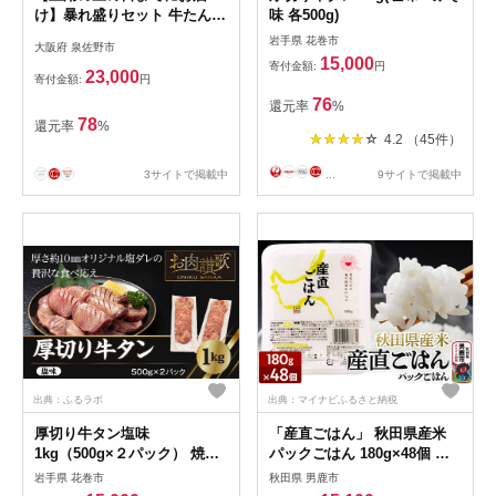
け】暴れ盛りセット 牛たん &
味 各500g)
うなぎ 総量 1.2kg【600g×2
岩手県 花巻市
大阪府 泉佐野市
牛肉 厚切り牛タン 鰻 蒲焼き
15,000
寄付金額:
円
訳あり サイズ不揃い 小分け
23,000
寄付金額:
円
家計応援】 G3614d
76
還元率
%
78
還元率
%
4.2 （45件）
3サイトで掲載中
...
9サイトで掲載中
出典：ふるラボ
出典：マイナビふるさと納税
厚切り牛タン塩味
「産直ごはん」 秋田県産米
1kg（500g×２パック） 焼肉
パックごはん 180g×48個 米
BBQ 【767】
お米 ご飯 災害時 保存食 防災
岩手県 花巻市
秋田県 男鹿市
食 非常食 備蓄 常備 セット