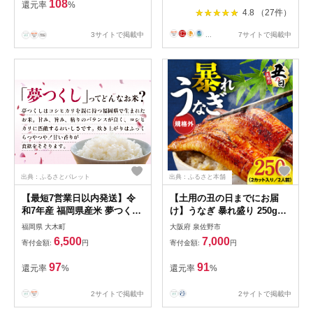
108
還元率
%
4.8 （27件）
3サイトで掲載中
...
7サイトで掲載中
出典：ふるさとパレット
出典：ふるさと本舗
【最短7営業日以内発送】令
【土用の丑の日までにお届
和7年産 福岡県産米 夢つくし
け】うなぎ 暴れ盛り 250g（2
5kg 精米 ※北海道・沖縄・離
カット）【規格外 お試し 鰻
福岡県 大木町
大阪府 泉佐野市
島は配送不可
かば焼き 簡単調理 訳あり サ
6,500
7,000
寄付金額:
円
寄付金額:
円
イズ不揃い 人気 惣菜 うな重
うな丼 ひつまぶし】 G3973d
97
91
還元率
%
還元率
%
2サイトで掲載中
2サイトで掲載中