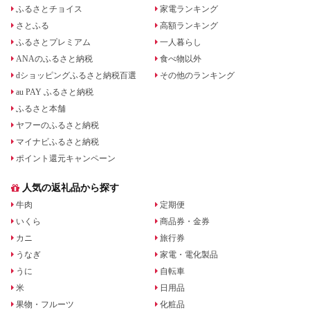
ふるさとチョイス
家電ランキング
さとふる
高額ランキング
ふるさとプレミアム
一人暮らし
ANAのふるさと納税
食べ物以外
dショッピングふるさと納税百選
その他のランキング
au PAY ふるさと納税
ふるさと本舗
ヤフーのふるさと納税
マイナビふるさと納税
ポイント還元キャンペーン
人気の返礼品から探す
牛肉
定期便
いくら
商品券・金券
カニ
旅行券
うなぎ
家電・電化製品
うに
自転車
米
日用品
果物・フルーツ
化粧品