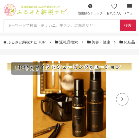
限度額をチェック
お気に入り
メニュー
検索
ふるさと納税ナビ TOP
返礼品検索
美容・健康
化粧品・
詳細を見る