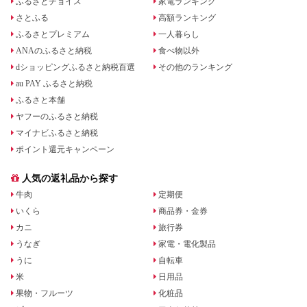
ふるさとチョイス
家電ランキング
さとふる
高額ランキング
ふるさとプレミアム
一人暮らし
ANAのふるさと納税
食べ物以外
dショッピングふるさと納税百選
その他のランキング
au PAY ふるさと納税
ふるさと本舗
ヤフーのふるさと納税
マイナビふるさと納税
ポイント還元キャンペーン
人気の返礼品から探す
牛肉
定期便
いくら
商品券・金券
カニ
旅行券
うなぎ
家電・電化製品
うに
自転車
米
日用品
果物・フルーツ
化粧品