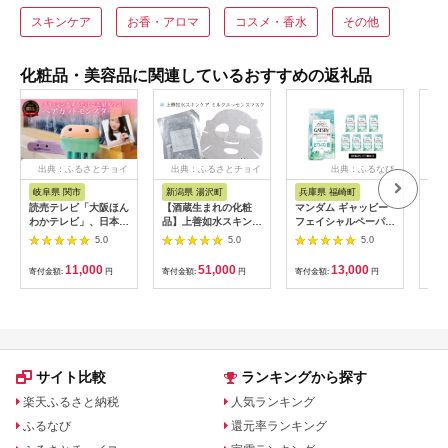
スキンケア
お香・アロマ
コスメ・香水
その他
化粧品・美容品に関連しているおすすめの返礼品
出典：ふるさとチョイ
出典：ふるさとチョイ
出典：ふるなび
出
ス
ス
岐阜県 関市
新潟県 湯沢町
兵庫県 福崎町
兵
読売テレビ「大阪ほん
【酒蔵生まれの化粧
マンダム ギャッビー
マン
わかテレビ」、日本テ
品】上善如水スキンケ
フェイシャルペーパー
アイ
レビ「ZIP!」にて 紹
ア ミルクエッセンス
モイストタイプ〈徳用
プレ
5.0
5.0
5.0
介されました！H10-
マスク 36枚入り 白瀧
タイプ〉 42枚×7個セ
シャ
88 フェザーカミソリ
酒造【地場産品】
ット MA-59 GATSBY
29
11,000
51,000
13,000
寄付金額:
円
寄付金額:
円
寄付金額:
円
寄付
ヘアカットセット／前
男性化粧品 サラサラ
品 
髪カット ヘアカッ
肌 臭いケア
ア
ト ケアツール ヘア
ケア 散髪 関市 日
本製
サイト比較
ランキングから探す
楽天ふるさと納税
人気ランキング
ふるなび
還元率ランキング