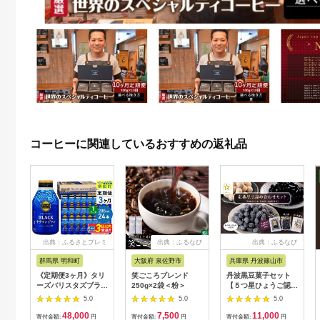
コーヒーに関連しているおすすめの返礼品
出典：ふるさとプレミ
出典：ふるなび
出典：ふるなび
アム
群馬県 明和町
大阪府 泉佐野市
兵庫県 丹波篠山市
《定期便3ヶ月》タリ
笑ごころブレンド
丹波黒豆菓子セット
ーズバリスタズブラッ
250g×2袋＜粉＞
【５つ星ひょうご認
ク キリマンジャロ ＜
定】（黒豆グラッセ・
5.0
5.0
5.0
285ml×24本＞【1ケ
黒豆煮・きな粉黒豆）
48,000
7,500
11,000
ース】 [ふるさと納税
丹波黒豆 きな粉 きな
寄付金額:
円
寄付金額:
円
寄付金額:
円