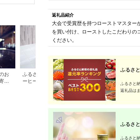
大山珈琲
OGAWA
ヒー 5種
める本物の
返礼品紹介
沢 おすす
レゼント 
大会で受賞歴を持つローストマスター
寄せ 通販
るさと納税
を買い付け、ローストしたこだわりの
261009_A
CA031VC
ください。
ふるさと
のお
ふるさと納税でもらえるコ
【要注意】ふるさ
寄付
ーヒーメーカーまとめ！ハ
2026年9月末まで
ふるさと
リオやツインバードも
ないと損する可能性
返礼品は
月からの制度変更
ふるさと
ふるさと納