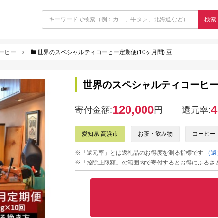
検索
ーヒー
世界のスペシャルティコーヒー定期便(10ヶ月間) 豆
世界のスペシャルティコーヒー定
120,000
4
寄付金額:
円
還元率:
愛知県 高浜市
お茶・飲み物
コーヒー
※「還元率」とは返礼品のお得度を測る指標です
（還
※「控除上限額」の範囲内で寄付するとお得にふるさ