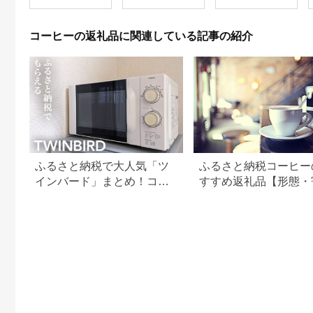
コーヒー タリーズ 定
こ 黒豆煮 煮豆 F011
期便 ボトルコーヒー
缶コーヒー ブラック
コーヒーの返礼品に関連している記事の紹介
コーヒー 伊藤園コー
ヒー キリマンジャロ
まとめ買い]|10_itn-
222403
ふるさと納税で大人気「ツ
ふるさと納税コーヒー
インバード」まとめ！コー
すすめ返礼品【形態・
ヒーメーカーや掃除機など
額別に厳選】