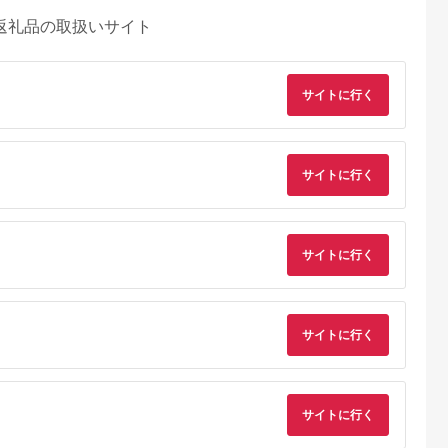
返礼品の取扱いサイト
サイトに行く
サイトに行く
サイトに行く
サイトに行く
るさとプレミ
出典：ふるなび
出典：ふるなび
出典：ふるな
アム
都市
宮崎県 都城市
広島県 呉市
茨城県 ひたちなか市
営店 コー
5回お届け!焙煎職人こ
コーヒー 1,000円寄附
サザコーヒー 超サザ
ップブレンド
だわりのコーヒー定期
ドミニカープブレンド
箱詰合せ(202531)_
サイトに行く
g×5個｜京都
便【粉】250g 小分け
フレッシュバッグ2袋
料・ドリンク 粉 コー
5.0
5.0
5.0
5.0
人気ブラン
パック(ジッパー・バ
入
ヒー・コーヒー豆 珈
8,000
15,000
1,000
21,000
ー豆［
ルブ付) ※中深煎り
琲 珈琲豆
円
寄付金額:
円
寄付金額:
円
寄付金額:
円