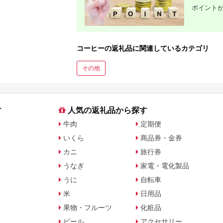
ポイント
コーヒーの返礼品に関連しているカテゴリ
その他
す
人気の返礼品から探す
牛肉
定期便
いくら
商品券・金券
カニ
旅行券
うなぎ
家電・電化製品
うに
自転車
米
日用品
果物・フルーツ
化粧品
ビール
アクセサリー