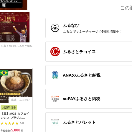
この
ふるなび
ふるなびマネーチャージで5%即増量中！
出典：auPAYふるさと納税
ふるさとチョイス
ANAのふるさと納税
auPAYふるさと納税
出典：ふるなび
出典：ふるなび
出典：ふるなび
出典：ふ
大阪府 堺市
山梨県 富士吉田市
山形県 米沢市
京都 府京
【豆】#028 カフェイ
【3ヶ月お届け】富士
ドリップコーヒー セ
小川珈琲直
ンレス ブラジル
山麓ぶれんど ドリッ
ット 7種類 28袋 ドリ
ヒーショ
ふるさとパレット
No2/3 スイス式水抽
プバッグコーヒー３種
ップバッグコーヒー
(豆)140
5.0
5.0
5.0
出法 デカフェ コーヒ
セット 定期便 珈琲 コ
珈琲
コーヒー 
5,000
18,000
16,000
1
ー豆 310g 当日焙煎
ーヒー 珈琲
ド コーヒ
寄付金額:
円
寄付金額:
円
寄付金額:
円
寄付金額: