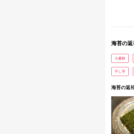
海苔の返
小麦粉
干し芋
海苔の返