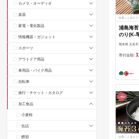
カメラ・オーディオ
楽器
出典：ふるさと
家電・電化製品
浦島海苔
のり(K-琴
情報機器・ガジェット
熊本県 玉名市
スポーツ
1
寄付金額:
アウトドア用品
車用品・バイク用品
自転車
旅行・チケット・カタログ
加工食品
小麦粉
缶詰
鰹節
出典：ふるさと