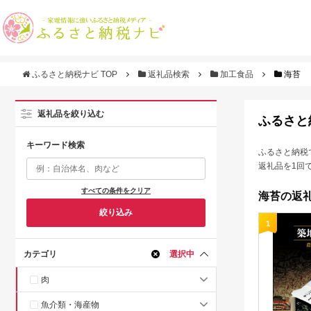
ふるさと納税ナビ TOP
返礼品検索
加工食品
海苔
返礼品を絞り込む
ふるさと
キーワード検索
ふるさと納税
返礼品を1回
すべての条件をクリア
海苔の返礼
絞り込み
1
カテゴリ
選択中
肉
魚介類・海産物