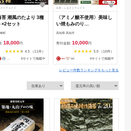
るさとチョイス
出典：ふるさとチョイス
出典
苔 潮風のたより 3種
〈アミノ酸不使用〉美味し
焼
×2セット
い焼もみのり
枚
160g（20g×8袋） /焼きの
り
上峰町
高知県 高知市
福島
り 刻み海苔 きざみ海苔 太
め
18,000
10,000
切り トッピング アレンジ
寿
額:
円
寄付金額:
円
寄
お蕎麦 海鮮丼 ご飯 かね岩
海苔
4.5 （11件）
5.0 （10件）
海苔 送料無料 高知市【株
...
6サイトで掲載中
4サイトで掲載中
式会社かね岩海苔】
[ATAN066]
レビュー件数ランキングをもっと見る