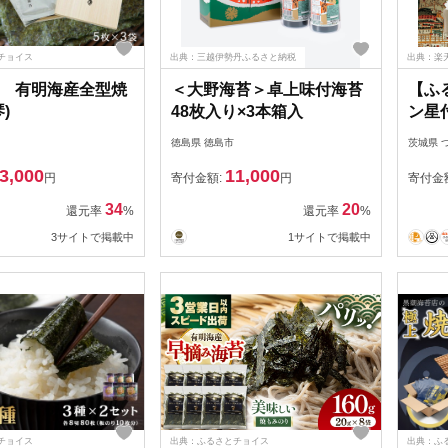
チョイス
出典：三越伊勢丹ふるさと納税
出典：楽
 有明海産全型焼
＜大野海苔＞卓上味付海苔
【ふ
)
48枚入り×3本箱入
ン星
丸山
徳島県 徳島市
茨城県 
（寿
3,000
11,000
家庭用
円
寄付金額:
円
寄付金
ム ミ
34
20
還元率
%
還元率
%
しい 
3サイトで掲載中
1サイトで掲載中
ぎり 
チョイス
出典：ふるさとチョイス
出典：ふ