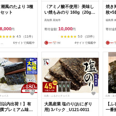
 潮風のたより 3種
〈アミノ酸不使用〉美味し
焼き海
2セット
い焼もみのり 160g（20g×8
枚×5
袋） /焼きのり 刻み海苔 き
り 焼
高知県 高知市
福島県 
ざみ海苔 太切り トッピン
め合
8,000
10,000
グ アレンジ お蕎麦 海鮮丼
寿司 
円
寄付金額:
円
寄付金
ご飯 かね岩海苔 送料無料
海苔 の
4.5 （11件）
5.0 （10件）
高知市【株式会社かね岩海
...
6サイトで掲載中
4サイトで掲載中
苔】[ATAN066]
チョイス
出典：ふるさとチョイス
出典：楽
日以内出荷！】有
大黒産業 塩のり(おにぎり
【ふ
撰プレミアム味の
用) 3パック _U121-0011
一番
 (80枚×6個) / 食料
32袋