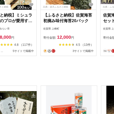
さと納税
出典：楽天ふるさと納税
出典：ふ
と納税】ミシュラ
【ふるさと納税】佐賀海苔
佐賀海
のプロが愛用する
初摘み味付海苔20パック
セット
店 【 すしのり
ばみらい市
佐賀県 上峰町
佐賀県 
専用缶入）】 海苔
8,000
12,000
寿司 高級 プレミア
円
寄付金額:
円
寄付金
ュラン 三ツ星 美味
4.8 （117件）
4.5 （13件）
いしい 贈り物 おに
...
5サイトで掲載中
3サイトで掲載中
はん プロ グルメ