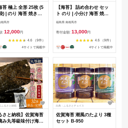
苔 極上 全形 25枚 (5
【海苔】 詰め合わせ セッ
袋) | のり 海苔 焼きの
ト のり | 小分け 海苔 焼き
のり 焼海苔 詰合せ 詰
海苔 全形海苔 手巻海苔 き
南相馬市
福島県 南相馬市
わせ ギフト おにぎり
ざみ海苔 国産 魚介 海鮮 海
12,000
13,000
すし 小分け 焼き海苔
藻 加工品 乾物 おにぎり 朝
額:
円
寄付金額:
円
り aa013-ac
食 弁当 おかず 寿司 aa016-
4.6 （9件）
4.6 （9件）
aa
4サイトで掲載中
4サイトで掲載中
天ふるさと納税
出典：ふるさとチョイス
るさと納税】佐賀海苔
佐賀海苔 潮風のたより 3種
摘み丸等級味付け海苔
セット B-950
 【数量限定】