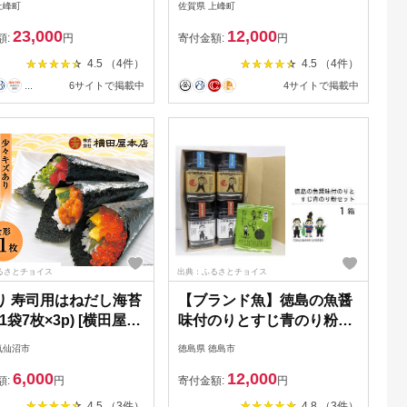
上峰町
佐賀県 上峰町
23,000
12,000
額:
円
寄付金額:
円
4.5 （4件）
4.5 （4件）
...
6サイトで掲載中
4サイトで掲載中
るさとチョイス
出典：ふるさとチョイス
り 寿司用はねだし海苔
【ブランド魚】徳島の魚醤
(1袋7枚×3p) [横田屋本
味付のりとすじ青のり粉セ
宮城県 気仙沼市
ット（１箱）
気仙沼市
徳島県 徳島市
65158] 海藻 乾物 のり
6,000
12,000
ノリ 焼き海苔 家庭用
額:
円
寄付金額:
円
4.5 （3件）
4.8 （3件）