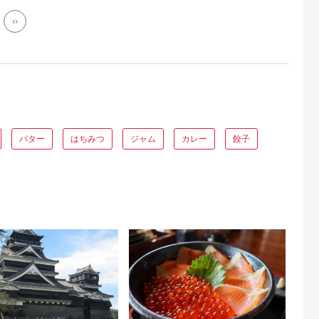
››
バター
はちみつ
ジャム
カレー
餃子