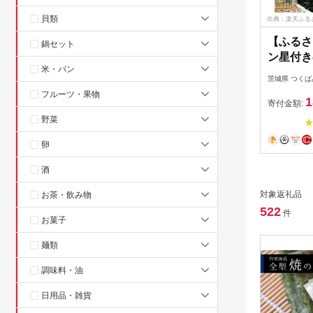
貝類
出典：楽天ふる
【ふるさ
鍋セット
ン星付き
米・パン
丸山海苔
茨城県 つく
（寿司屋
フルーツ・果物
1
家庭用 
寄付金額:
ム ミシ
野菜
しい お
卵
ぎり ご
酒
対象返礼品
お茶・飲み物
522
件
お菓子
麺類
調味料・油
日用品・雑貨