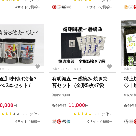
一番摘み 海苔 味付海苔
4サイトで掲載中
...
6サイトで掲載中
BX004】
チョイス
出典：ふるさとチョイス
出典：ふ
産】味付け海苔3
有明海産 一番摘み 焼き海
特上
 3本セット / 味
苔セット（全形5枚×7袋）
◇｜
 兵庫のり 兵庫海
【海苔 のり ノリ 有明海苔
福岡県 筑前町
奈良県 
ぎり のり巻き 味の
有明のり 詰合せ 家庭用 焼
0,000
11,000
のり 人気 おすすめ
き海苔 焼きのり 海苔セッ
円
寄付金額:
円
寄付金
温保存 弁当
ト 一番摘み 小分け 便利 海
3.5 （3件）
5.0 （2件）
苔 BX007】
4サイトで掲載中
...
6サイトで掲載中