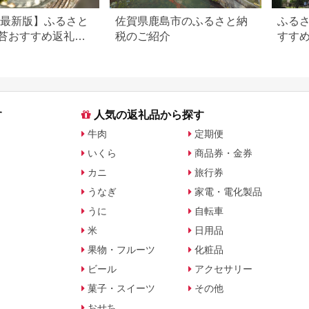
6年最新版】ふるさと
佐賀県鹿島市のふるさと納
ふる
苔おすすめ返礼品
税のご紹介
すす
グ
TOP5
す
人気の返礼品から探す
牛肉
定期便
いくら
商品券・金券
カニ
旅行券
うなぎ
家電・電化製品
うに
自転車
米
日用品
果物・フルーツ
化粧品
ビール
アクセサリー
菓子・スイーツ
その他
おせち