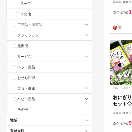
高知県 高知市
スープ
品 食品 
1
品 保存 
寄付金額:
その他
非常時 非
工芸品・民芸品
害備蓄品
常備 防
ファッション
セット 
まとめ買
定期便
岩海苔】[
サービス
ペット用品
おせち料理
美容・健康
出典：ふるさと
おにぎり
ベビー用品
セット◇
その他
おにぎり
奈良県 橿原市
地域
9
寄付金額:
寄付金額