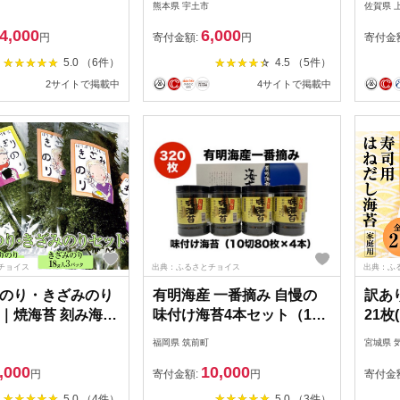
熊本県 宇土市
佐賀県 
食糧 加工食品 加工
4,000
6,000
保管 緊急時 非常食
円
寄付金額:
円
寄付金
常用 地震 災害 災
5.0 （6件）
4.5 （5件）
 備え 備蓄 備蓄品
2サイトで掲載中
4サイトで掲載中
災 防災グッズ 防災
ストック 買いだめ
い 【株式会社かね
ATAN001]
チョイス
出典：ふるさとチョイス
出典：ふ
のり・きざみのり
有明海産 一番摘み 自慢の
訳あ
｜焼海苔 刻み海苔
味付け海苔4本セット（10
21枚
切80枚×4本 計320枚）
店 
福岡県 筑前町
宮城県 
【海苔 のり ノリ 有明海苔
205
,000
10,000
有明のり 詰合せ 味付け海
海苔 
円
寄付金額:
円
寄付金
苔 味つけ海苔 海苔セット
5.0 （4件）
5.0 （3件）