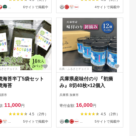
...
6サイトで掲載中
4サイトで掲載中
るさとチョイス
出典：ふるさとチョイス
焼海苔半丁5袋セット
兵庫県産味付のり『初摘
焼海苔
み』8切40枚×12個入
橿原市
兵庫県 加東市
11,000
16,000
額:
円
寄付金額:
円
4.5 （2件）
4.5 （2件）
...
5サイトで掲載中
...
5サイトで掲載中