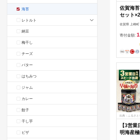
佐賀海苔
海苔
セット×
レトルト
佐賀県 上峰町
納豆
1
寄付金額:
梅干し
チーズ
バター
はちみつ
ジャム
カレー
餃子
出典：ふるさと
干し芋
【3営業
明海産極
ピザ
り 480枚