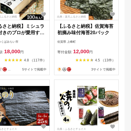
天ふるさと納税
出典：楽天ふるさと納税
るさと納税】ミシュラ
【ふるさと納税】佐賀海苔
付きのプロが愛用する
初摘み味付海苔20パック
海苔店 【 すしのり
つくばみらい市
佐賀県 上峰町
司屋専用缶入）】 海苔
18,000
12,000
 寿司 高級 プレミア
額:
円
寄付金額:
円
シュラン 三ツ星 美味
4.8 （117件）
4.5 （13件）
おいしい 贈り物 おに
...
5サイトで掲載中
3サイトで掲載中
ごはん プロ グルメ
るさとチョイス
出典：ふるさとチョイス