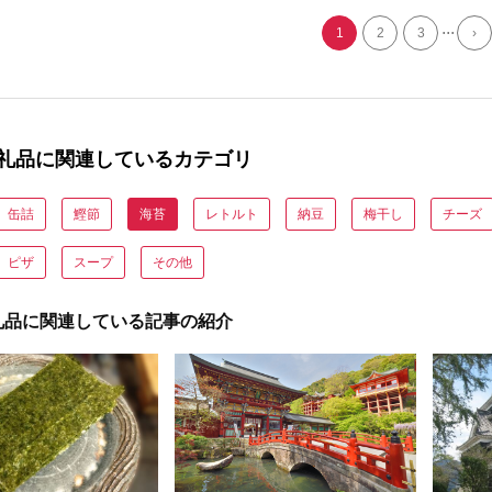
...
1
2
3
›
礼品に関連しているカテゴリ
缶詰
鰹節
海苔
レトルト
納豆
梅干し
チーズ
ピザ
スープ
その他
礼品に関連している記事の紹介