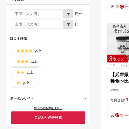
円〜
円
口コミ評価
以上
以上
出典：ふるさと
以上
【兵庫県
種食べ比べ
以上
付けのり
兵庫県
苔 おに
ポータルサイト
1
り 卓上
寄付金額:
常温 常
すべての条件をクリア
こだわり条件検索