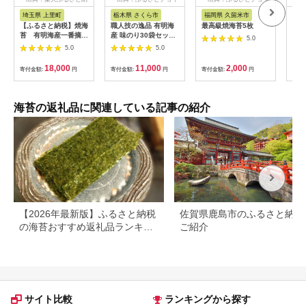
税
ス
ス
埼玉県 上里町
栃木県 さくら市
福岡県 久留米市
福
【ふるさと納税】焼海
職人技の逸品 有明海
最高級焼海苔5枚
黒の
苔 有明海産一番摘み
産 味のり30袋セット
産 
5.0
セット(10枚×6袋)
海苔 味海苔 味付 おに
×5
5.0
5.0
【1139432】
ぎり お弁当 おつまみ
苔 
ご飯 朝食 ギフト
のり
18,000
11,000
2,000
寄付金額:
円
寄付金額:
円
寄付金額:
円
寄付
のり
飯の
り の
ab
海苔の返礼品に関連している記事の紹介
【2026年最新版】ふるさと納税
佐賀県鹿島市のふるさと納税
の海苔おすすめ返礼品ランキン
ご紹介
グ
サイト比較
ランキングから探す