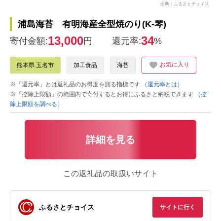
出典：ふるさとチョイス
浦島海苔 有明海産全型焼のり(K-琴)
13,000
34
寄付金額:
円
還元率:
%
お気に入り
熊本県 玉名市
加工食品
海苔
※「還元率」とは返礼品のお得度を測る指標です
（還元率とは）
※「控除上限額」の範囲内で寄付するとお得にふるさと納税できます
（控
除上限額を調べる）
詳細を見る
この返礼品の取扱いサイト
ふるさとチョイス
サイトに行く