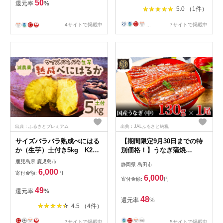
50
還元率
%
5.0 （1件）
4サイトで掲載中
...
7サイトで掲載中
出典：ふるさとプレミアム
出典：JALふるさと納税
サイズバラバラ熟成べにはる
【期間限定9月30日までの特
か（生芋）土付き5kg K270-
別価格！】うなぎ蒲焼
001
130g×1尾 うなぎ ウナギ 鰻
鹿児島県 鹿児島市
静岡県 島田市
蒲焼 蒲焼き冷凍 国産 大五 大
6,000
寄付金額:
円
五通商 静岡 島田市
6,000
寄付金額:
円
49
還元率
%
48
還元率
%
4.5 （4件）
...
7サイトで掲載中
...
5サイトで掲載中