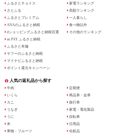
ふるさとチョイス
家電ランキング
さとふる
高額ランキング
ふるさとプレミアム
一人暮らし
ANAのふるさと納税
食べ物以外
dショッピングふるさと納税百選
その他のランキング
au PAY ふるさと納税
ふるさと本舗
ヤフーのふるさと納税
マイナビふるさと納税
ポイント還元キャンペーン
人気の返礼品から探す
牛肉
定期便
いくら
商品券・金券
カニ
旅行券
うなぎ
家電・電化製品
うに
自転車
米
日用品
果物・フルーツ
化粧品