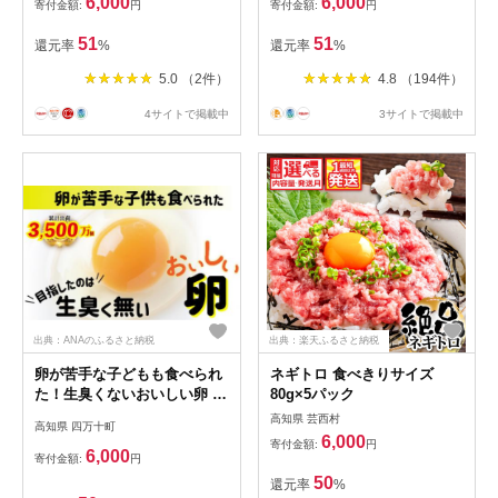
6,000
6,000
寄付金額:
円
寄付金額:
円
天然水 谷川連峰 From AQUA
フロムアクア 500ml以上
51
51
還元率
%
還元率
%
5.0 （2件）
4.8 （194件）
4サイトで掲載中
3サイトで掲載中
出典：ANAのふるさと納税
出典：楽天ふるさと納税
卵が苦手な子どもも食べられ
ネギトロ 食べきりサイズ
た！生臭くないおいしい卵 6
80g×5パック
個入×5P Gbn-A03
高知県 芸西村
高知県 四万十町
6,000
寄付金額:
円
6,000
寄付金額:
円
50
還元率
%