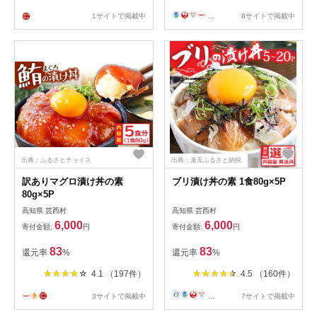
1サイトで掲載中
...
8サイトで掲載中
出典：ふるさとチョイス
出典：楽天ふるさと納税
訳ありマグロ漬け丼の素
ブリ漬け丼の素 1食80g×5P
80g×5P
高知県 芸西村
高知県 芸西村
6,000
6,000
寄付金額:
円
寄付金額:
円
83
83
還元率
%
還元率
%
4.1 （197件）
4.5 （160件）
3サイトで掲載中
...
7サイトで掲載中