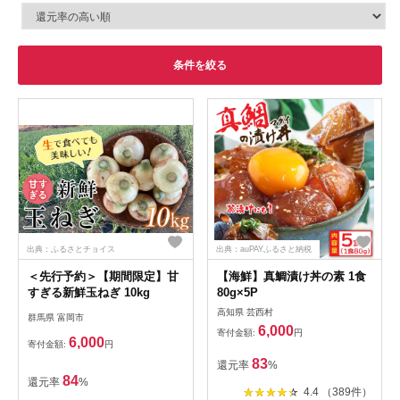
条件を絞る
出典：ふるさとチョイス
出典：auPAYふるさと納税
＜先行予約＞【期間限定】甘
【海鮮】真鯛漬け丼の素 1食
すぎる新鮮玉ねぎ 10kg
80g×5P
高知県 芸西村
群馬県 富岡市
6,000
寄付金額:
円
6,000
寄付金額:
円
83
還元率
%
84
還元率
%
4.4 （389件）