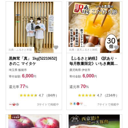
出典：ふるさと本舗
出典：楽天ふるさと納税
黒舞茸「真」 1kg[52210652]
【ふるさと納税】《訳あり・
きのこ マイタケ
毎月数量限定》いちき農園の
こだわり卵(計30個・15個入
埼玉県 飯能市
鹿児島県 伊佐市
り×2パック) 平飼い 鶏 たまご
6,000
6,000
寄付金額:
円
寄付金額:
円
低コレステロール 抗生物質不
使用 卵かけご飯 TKG 訳あり
77
70
還元率
%
還元率
%
【いちき農園】
4.7 （84件）
4.7 （234件）
3サイトで掲載中
...
7サイトで掲載中