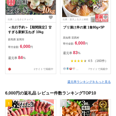
出典：ふるさとチョイス
出典：楽天ふるさと納税
＜先行予約＞【期間限定】甘
ブリ漬け丼の素 1食80g×5P
すぎる新鮮玉ねぎ 10kg
高知県 芸西村
群馬県 富岡市
6,000
寄付金額:
円
6,000
寄付金額:
円
83
還元率
%
84
還元率
%
4.5 （160件）
1サイトで掲載中
...
7サイトで掲載中
還元率ランキングをもっと見る
6,000円の返礼品 レビュー件数ランキングTOP10
1
2