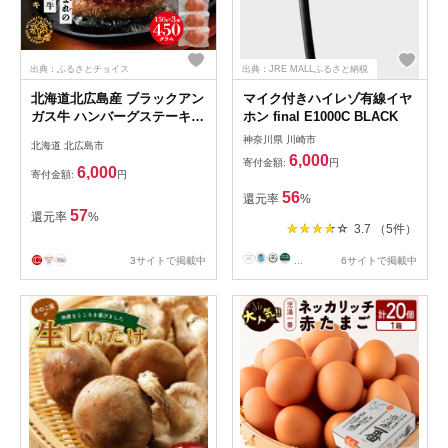
出典：ふるさとチョイス
出典：JRE MALLふるさと納税
北海道北広島産 ブラックアン
マイク付きハイレゾ有線イヤ
ガス牛 ハンバーグステーキ
ホン final E1000C BLACK
450g（150g×3個）
神奈川県 川崎市
北海道 北広島市
6,000
寄付金額:
円
6,000
寄付金額:
円
56
還元率
%
57
還元率
%
3.7 （5件）
3サイトで掲載中
...
6サイトで掲載中