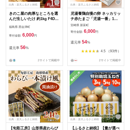
出典：楽天ふるさと納税
出典：楽天ふるさと納税
きのこ屋の肉厚なところを選
児湯養鶏自慢の卵 ネッカリッ
んだ生しいたけ 約1kg F4D-
チ赤たまご「児湯一番」1箱
0702
20個
宮崎県 新富町
福島県 西会津町
6,000
寄付金額:
円
6,000
寄付金額:
円
54
還元率
%
56
還元率
%
4.5 （93件）
2サイトで掲載中
2サイトで掲載中
出典：楽天ふるさと納税
出典：楽天ふるさと納税
【旬彩工房】山形県産わらび
【ふるさと納税】【量が選べ