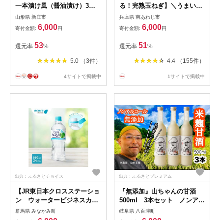
一本漬け風（醤油漬け）3個
る！完熟玉ねぎ】＼うまい玉
セット ご飯のお供 おつまみ
ねぎできたでー／特別栽培 玉
山形県 新庄市
兵庫県 南あわじ市
肴 お茶請け わらび 山菜 山形
ねぎ〜ひょうご安心ブランド
6,000
6,000
寄付金額:
円
寄付金額:
円
県 新庄市
認証取得〜◆配送7月～翌年1
月
53
51
還元率
%
還元率
%
5.0 （3件）
4.4 （155件）
4サイトで掲載中
1サイトで掲載中
出典：ふるさとチョイス
出典：ふるさとプレミアム
【JR東日本クロスステーショ
『無添加』山ちゃんの甘酒
ン ウォータービジネスカン
500ml 3本セット ノンアル
パニー】From AQUA 谷川連
コール・米麹・お米・飲む点
群馬県 みなかみ町
岐阜県 八百津町
峰の天然水 550ml×24本 水
滴