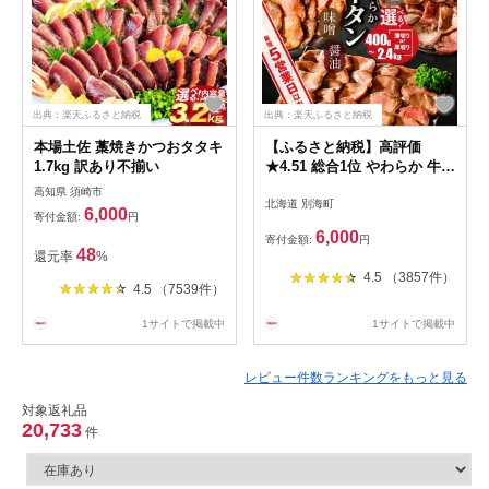
出典：楽天ふるさと納税
出典：楽天ふるさと納税
本場土佐 藁焼きかつおタタキ
【ふるさと納税】高評価
1.7kg 訳あり不揃い
★4.51 総合1位 やわらか 牛タ
ン 400g～2.4kg（ 厚切り 薄
高知県 須崎市
北海道 別海町
切り ）（ ふるさと納税 牛タ
6,000
寄付金額:
円
ン 小分け 牛 牛肉 焼肉 焼き
6,000
寄付金額:
円
肉 ふるさと納税 訳あり ふる
48
還元率
%
さと わけあり 人気 ランキン
4.5 （3857件）
グ 北海道 別海町 ）（クラウ
4.5 （7539件）
ドファンディング対象）
1サイトで掲載中
1サイトで掲載中
レビュー件数ランキングをもっと見る
対象返礼品
20,733
件