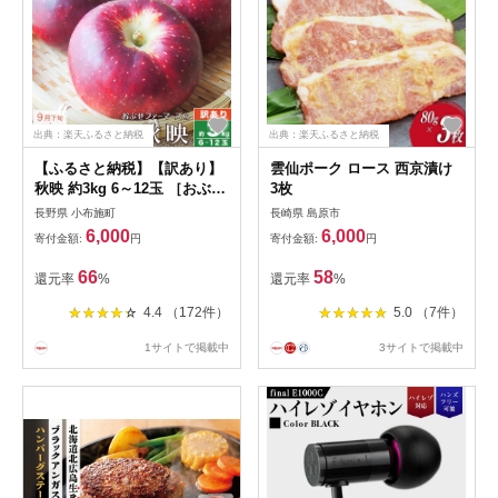
出典：楽天ふるさと納税
出典：楽天ふるさと納税
【ふるさと納税】【訳あり】
雲仙ポーク ロース 西京漬け
秋映 約3kg 6～12玉 ［おぶせ
3枚
ファーマーズ］ 不揃い 規格
長野県 小布施町
長崎県 島原市
外 家庭用 りんご 林檎 リンゴ
6,000
6,000
寄付金額:
円
寄付金額:
円
果物 フルーツ 長野県産 信州
産 先行予約 数量限定 6000円
66
58
還元率
%
還元率
%
令和8年産 【2026年9月下旬
～10月中旬発送】
4.4 （172件）
5.0 （7件）
1サイトで掲載中
3サイトで掲載中