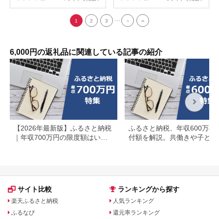
...
1
2
3
›
››
6,000円の返礼品に関連している記事の紹介
【2026年最新版】ふるさと納税
ふるさと納税、年収600万の
｜年収700万円の限度額はいく
付額を解説。共働きや子ども
ら？共働き・住宅ローン別に徹
いる場合も
底解説
サイト比較
ランキングから探す
楽天ふるさと納税
人気ランキング
ふるなび
還元率ランキング