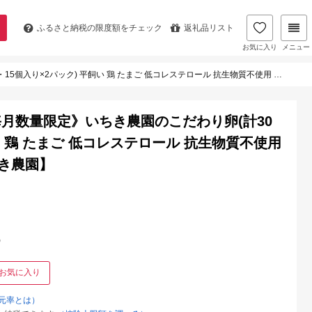
ふるさと納税の
限度額をチェック
返礼品リスト
お気に入り
メニュー
平飼い 鶏 たまご 低コレステロール 抗生物質不使用 卵かけご飯 TKG 訳あり【いちき農園】
月数量限定》いちき農園のこだわり卵(計30
い 鶏 たまご 低コレステロール 抗生物質不使用
ちき農園】
%
お気に入り
元率とは）