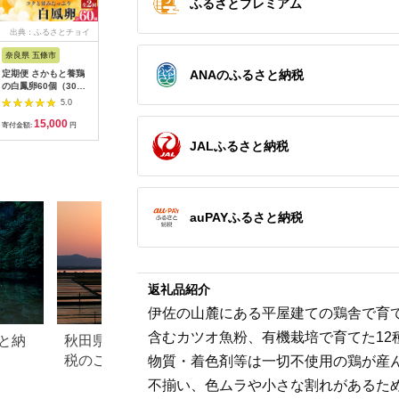
ふるさとプレミアム
出典：ふるさとチョイ
出典：ふるなび
出典：ふるなび
出
ス
奈良県 五條市
愛知県 田原市
京都府
岩手県 紫
ANAのふるさと納税
定期便 さかもと養鶏
【3回定期便】コク旨
【卵 定期便12か月】
【卵 定期
の白鳳卵60個（30個
極上卵 30個 割れ保証
京丹波3種のこだわり
国産鶏「
入×全2回配送）
付き
たまご 卵30個
い卵 30
5.0
5.0
5.0
(AJ024)
15,000
18,000
80,000
3
寄付金額:
円
寄付金額:
円
寄付金額:
円
寄付金額:
JALふるさと納税
auPAYふるさと納税
返礼品紹介
伊佐の山麓にある平屋建ての鶏舎で育
含むカツオ魚粉、有機栽培で育てた1
と納
秋田県潟上市のふるさと納
高知県梼原町のふ
税のご紹介
税のご紹介
物質・着色剤等は一切不使用の鶏が産
不揃い、色ムラや小さな割れがあるた