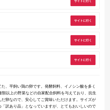
サイトに行く
典：ふるなび
出典：ふるさとチョイ
出典：ふるなび
出典：ふるな
ス
波町
奈良県 吉野町
長崎県 川棚町
神奈川県 相模原市
便3か月】純
吉野こだわり卵
【3回定期便】産みた
サイトに行く
おがわのたまご Mサ
もみじ」平飼
MICA卵 50個入り
て新鮮たまご 野中の
イズ 30個(27個＋割
個×３回
（25コ×2）
たまご 計120個
補償3個)×9か月 | ｜
5.0
5.0
5.0
5.0
[OAC004]
まご 【9ヶ月定期便
0,000
11,000
45,000
37,000
【毎月前半発送】
円
寄付金額:
円
寄付金額:
円
寄付金額:
円
サイトに行く
サイトに行く
てた、平飼い鶏の卵です。発酵飼料、イノシン酸を多く
2種類以上の野菜などの自家配合飼料を与えており、抗生
るさと納
んだ卵なので、安心してご賞味いただけます。サイズが
め「訳あり品」となっていますが、とてもおいしいので