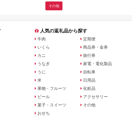
その他
す
人気の返礼品から探す
牛肉
定期便
いくら
商品券・金券
カニ
旅行券
うなぎ
家電・電化製品
うに
自転車
米
日用品
果物・フルーツ
化粧品
ビール
アクセサリー
菓子・スイーツ
その他
おせち