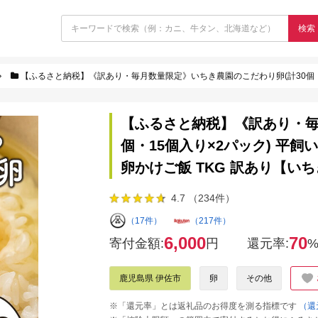
検索
【ふるさと納税】《訳あり・毎月数量限定》いちき農園のこだわり卵(計30個・15個入り×2パック) 
【ふるさと納税】《訳あり・毎
個・15個入り×2パック) 平飼
卵かけご飯 TKG 訳あり【い
4.7 （234件）
（17件）
（217件）
6,000
70
寄付金額:
円
還元率:
鹿児島県 伊佐市
卵
その他
※「還元率」とは返礼品のお得度を測る指標です
（還