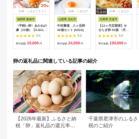
出典：ふるさとチョイ
出典：ふるなび
出典：ふるなび
ス
福岡県 飯塚市
山梨県 北杜市
兵庫県 丹波市
〈平飼い卵〉あかねの
中村農場 八ヶ岳卵
【12ヶ月定期便】せ
虜（20個）【A-841】
40個セット [h024]
せらぎ卵 50個 〈丹波
卵 たまご 平飼い卵 平
市産〉 鶏卵 定期便
5.0
5.0
5.0
飼い たまごかけ TKG
10,000
24,000
100,000
卵焼き オムレツ 卵か
寄付金額:
円
寄付金額:
円
寄付金額:
円
けごはん 卵料理 生卵
鶏卵 福岡県 飯塚市 飯
塚
卵の返礼品に関連している記事の紹介
【2026年最新】ふるさと納
千葉県君津市のふるさ
税「卵」返礼品の還元率・
税のご紹介
人気ランキング！おすすめ