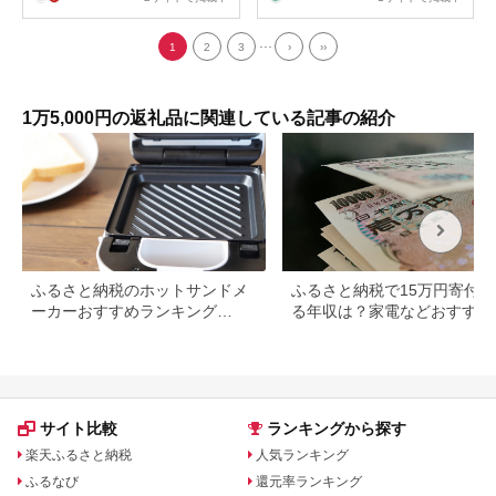
...
1
2
3
›
››
1万5,000円の返礼品に関連している記事の紹介
ふるさと納税のホットサンドメ
ふるさと納税で15万円寄付で
ーカーおすすめランキング
る年収は？家電などおすすめ
【2026年】直火・電気を比較
礼品も
サイト比較
ランキングから探す
楽天ふるさと納税
人気ランキング
ふるなび
還元率ランキング