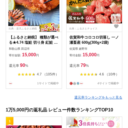
出典：楽天ふるさと納税
出典：ふるさとチョイス
【ふるさと納税】 種類が選べ
佐賀和牛コロコロ切落し 一ノ
る★4.74 塩鮭 切り身 紅鮭 銀
瀬畜産 600g(300g×2袋)
鮭 鮭の切身 【種類と容量が
和歌山県 田辺市
佐賀県 嬉野市
選べる】（2kg/3kg） 厳選 さ
15,000
15,000
寄付金額:
円
寄付金額:
円
れた 切り身 を使用（ 訳あり
品ではない！） / 紅鮭 銀鮭
90
79
還元率
%
還元率
%
さけ サケ シャケ 和歌山 鮭
塩 冷凍 おかず お弁当 厚切り
4.7 （105件）
4.6 （10件）
切り身 魚 田辺市
1サイトで掲載中
4サイトで掲載中
還元率ランキングをもっと見る
1万5,000円の返礼品 レビュー件数ランキングTOP10
1
2