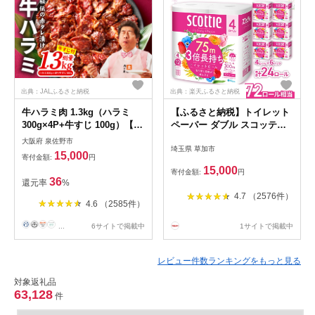
出典：JALふるさと納税
出典：楽天ふるさと納税
牛ハラミ肉 1.3kg（ハラミ
【ふるさと納税】トイレット
300g×4P+牛すじ 100g）【1
ペーパー ダブル スコッティ
位獲得 秘伝の赤タレ 泉州元
フラワーパック 3倍長持ちト
大阪府 泉佐野市
埼玉県 草加市
気ハラミ 牛肉 はらみ 小分け
イレットロール ダブル 香り
15,000
寄付金額:
円
焼肉 お弁当 BBQ 訳あり ワケ
つき 75m×4ロール×6P | 日用
15,000
寄付金額:
円
アリ わけあり サイズ不揃い
品 トイレットペーパー ダブ
36
還元率
%
規格外 TVで話題】
ル 24ロール 3倍巻 消耗品 長
4.7 （2576件）
持ち 防災 備蓄 必需品 埼玉県
4.6 （2585件）
草加市
...
6サイトで掲載中
1サイトで掲載中
レビュー件数ランキングをもっと見る
対象返礼品
63,128
件