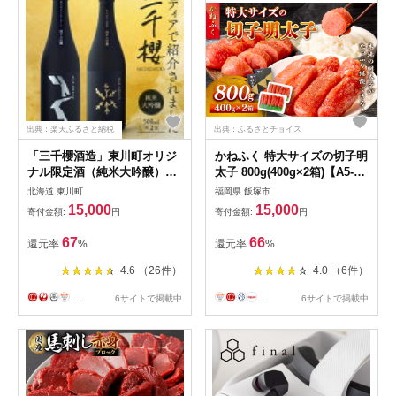
出典：楽天ふるさと納税
出典：ふるさとチョイス
「三千櫻酒造」東川町オリジ
かねふく 特大サイズの切子明
ナル限定酒（純米大吟醸）2
太子 800g(400g×2箱)【A5-
種飲み比べセット
440】
北海道 東川町
福岡県 飯塚市
15,000
15,000
寄付金額:
円
寄付金額:
円
67
66
還元率
%
還元率
%
4.6 （26件）
4.0 （6件）
...
6サイトで掲載中
...
6サイトで掲載中