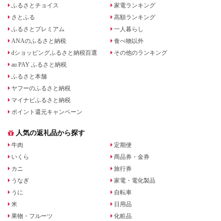
ふるさとチョイス
家電ランキング
さとふる
高額ランキング
ふるさとプレミアム
一人暮らし
ANAのふるさと納税
食べ物以外
dショッピングふるさと納税百選
その他のランキング
au PAY ふるさと納税
ふるさと本舗
ヤフーのふるさと納税
マイナビふるさと納税
ポイント還元キャンペーン
人気の返礼品から探す
牛肉
定期便
いくら
商品券・金券
カニ
旅行券
うなぎ
家電・電化製品
うに
自転車
米
日用品
果物・フルーツ
化粧品