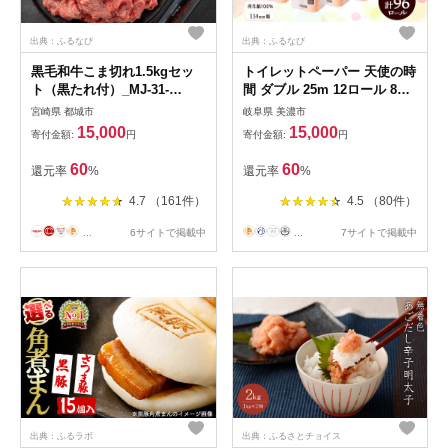
出典：ふるなび
出典：ふるなび
黒毛和牛こま切れ1.5kgセッ
トイレットペーパー 天使の時
ト（黒たれ付）_MJ-31-
間 ダブル 25m 12ロール 8袋
014_(都城市) 黒毛和牛 国産牛
計96ロール 単発・通常配送
宮崎県 都城市
岐阜県 美濃市
肉 都城市 小間切れ(250g×6)
15,000
15,000
寄付金額:
円
寄付金額:
円
にくほんぽ黒たれ 小分け タ
レ もも肉 ばら肉 牛丼/肉じゃ
60
60
還元率
%
還元率
%
が/ビーフシチュー モモ肉 バ
ラ肉 牛肉 黒毛和牛 便利
4.7 （161件）
4.5 （80件）
...
6サイトで掲載中
...
7サイトで掲載中
出典：ふるラボ
出典：ふるさとチョイス