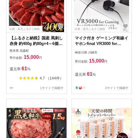
出典：楽天ふるさと納税
出典：楽天ふるさと納税
【ふるさと納税】国産 馬刺し
マイク付き ゲーミング有線イ
赤身 約400g 約80g×4～6個
ヤホンfinal VR3000 for
タレ付き 15000円 1万5000円
Gaming
熊本県 高森町
神奈川県 川崎市
鮮馬刺し 馬刺し 馬刺 熊本 国
15,000
寄付金額:
円
産 馬肉 お肉 刺身 冷凍 真空
15,000
寄付金額:
円
パック 小分け 送料無料
61
還元率
%
61
還元率
%
4.7 （144件）
1サイトで掲載中
3サイトで掲載中