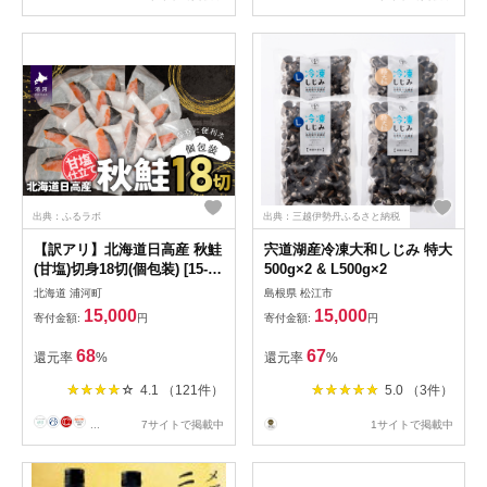
出典：ふるラボ
出典：三越伊勢丹ふるさと納税
【訳アリ】北海道日高産 秋鮭
宍道湖産冷凍大和しじみ 特大
(甘塩)切身18切(個包装) [15-
500g×2 & L500g×2
286]
北海道 浦河町
島根県 松江市
15,000
15,000
寄付金額:
円
寄付金額:
円
68
67
還元率
%
還元率
%
4.1 （121件）
5.0 （3件）
...
7サイトで掲載中
1サイトで掲載中