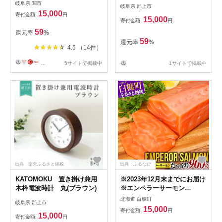
岐阜県 関市
岐阜県 郡上市
15,000
寄付金額:
円
15,000
寄付金額:
円
59
還元率
%
59
還元率
%
4.5 （14件）
...
5サイトで掲載中
1サイトで掲載中
出典：楽天ふるさと納税
出典：ふるなび
KATOMOKU 置き掛け兼用
※2023年12月末までにお届け
木枠電波時計 丸(ブラウン)
※エンペラーサーモン
【900g】
北海道 白糠町
岐阜県 郡上市
15,000
寄付金額:
円
15,000
寄付金額:
円