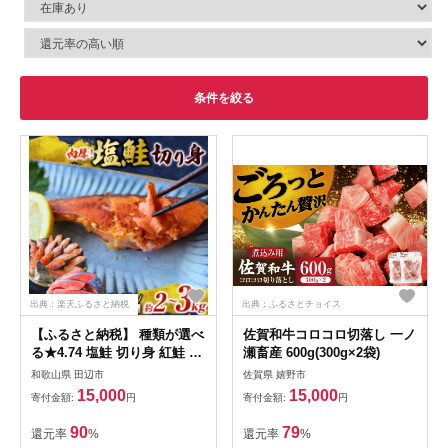
条件を絞る
出典：楽天ふるさと納税
出典：ふるさとチョイス
【ふるさと納税】 種類が選べ
佐賀和牛コロコロ切落し 一ノ
る★4.74 塩鮭 切り身 紅鮭 銀
瀬畜産 600g(300g×2袋)
鮭 鮭の切身 【種類と容量が
和歌山県 田辺市
佐賀県 嬉野市
選べる】（2kg/3kg） 厳選 さ
15,000
15,000
寄付金額:
円
寄付金額:
円
れた 切り身 を使用（ 訳あり
品ではない！） / 紅鮭 銀鮭
90
79
還元率
%
還元率
%
さけ サケ シャケ 和歌山 鮭