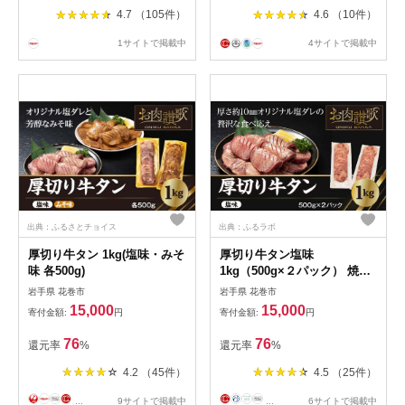
塩 冷凍 おかず お弁当 厚切り
4.7 （105件）
4.6 （10件）
切り身 魚 田辺市
1サイトで掲載中
4サイトで掲載中
出典：ふるさとチョイス
出典：ふるラボ
厚切り牛タン 1kg(塩味・みそ
厚切り牛タン塩味
味 各500g)
1kg（500g×２パック） 焼肉
BBQ 【767】
岩手県 花巻市
岩手県 花巻市
15,000
15,000
寄付金額:
円
寄付金額:
円
76
76
還元率
%
還元率
%
4.2 （45件）
4.5 （25件）
...
9サイトで掲載中
...
6サイトで掲載中