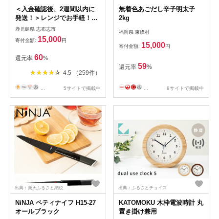
＜入金確認後、2週間以内に
無着色あごだし辛子明太子
発送！＞レンジでお手軽！黒
2kg
豚角煮まんじゅう 15個 a5-
鹿児島県 志布志市
福岡県 東峰村
293-kr-2w
15,000
寄付金額:
円
15,000
寄付金額:
円
60
還元率
%
59
還元率
%
4.5 （259件）
...
5サイトで掲載中
...
8サイトで掲載中
出典：楽天ふるさと納税
出典：ふるさとチョイス
NiNJA ペティナイフ H15-27
KATOMOKU 木枠電波時計 丸
オールブラック
置き掛け兼用