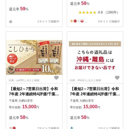
58
還元率
%
59
還元率
%
4.8 （186件）
1サイトで掲載中
...
5サイトで掲載中
出典：auPAYふるさと納税
出典：ANAのふるさと納税
【最短2～7営業日出荷】令和
【最短2～7営業日出荷】令和
7年産 2年連続特A評価!千葉県
7年産 2年連続特A評価!千葉県
産コシヒカリ10kg（5kg×2
産コシヒカリ10kg（5kg×2
千葉県 大網白里市
千葉県 大網白里市
袋） お米 10kg 千葉県産 大
袋） E001
15,000
15,000
寄付金額:
円
寄付金額:
円
網白里市 コシヒカリ 米 精米
こめ 送料無料 E001
58
58
還元率
%
還元率
%
2サイトで掲載中
1サイトで掲載中