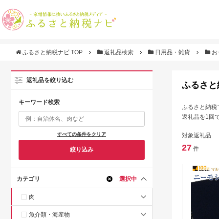
ふるさと納税ナビ TOP
返礼品検索
日用品・雑貨
お
返礼品を絞り込む
ふるさと
キーワード検索
ふるさと納税
返礼品を1回
すべての条件をクリア
対象返礼品
27
件
絞り込み
カテゴリ
選択中
肉
魚介類・海産物