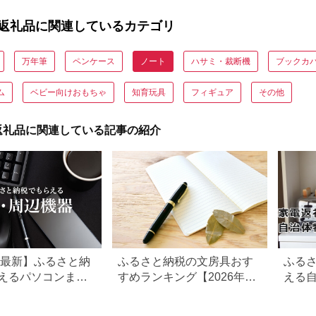
返礼品に関連しているカテゴリ
万年筆
ペンケース
ノート
ハサミ・裁断機
ブックカ
ム
ベビー向けおもちゃ
知育玩具
フィギュア
その他
返礼品に関連している記事の紹介
6年最新】ふるさと納
ふるさと納税の文房具おす
ふる
えるパソコンまと
すめランキング【2026年】
える
率・ノートPC／デ
人気・高級・実用アイテム
ンキ
プ別に徹底比較
を比較