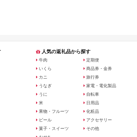
す
人気の返礼品から探す
牛肉
定期便
いくら
商品券・金券
カニ
旅行券
うなぎ
家電・電化製品
うに
自転車
米
日用品
果物・フルーツ
化粧品
ビール
アクセサリー
菓子・スイーツ
その他