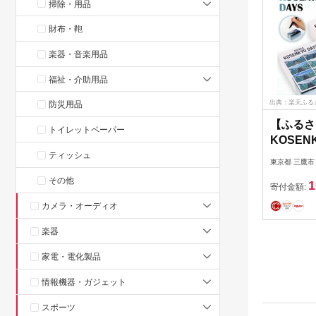
掃除・用品
財布・鞄
楽器・音楽用品
福祉・介助用品
出典：楽天ふる
防災用品
【ふるさ
トイレットペーパー
KOSEN
こ線人道
ティッシュ
東京都 三鷹市
跨線橋 
その他
1
メモ帳 
寄付金額:
定点観測
カメラ・オーディオ
イブ 街
楽器
の記録 
の 地域
家電・電化製品
[No.269]
情報機器・ガジェット
スポーツ