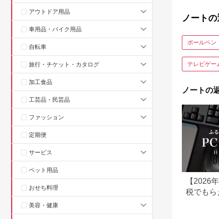
アウトドア用品
ノートの
車用品・バイク用品
ボールペン
自転車
テレビゲー
旅行・チケット・カタログ
加工食品
ノートの
工芸品・民芸品
ファッション
定期便
サービス
ペット用品
【202
おせち料理
税でもら
め｜還元
美容・健康
スクトッ