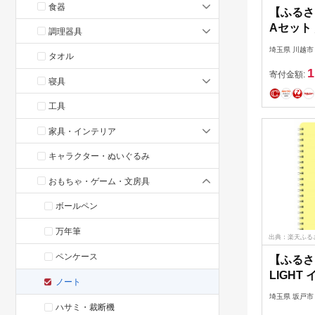
食器
【ふるさ
Aセット
調理器具
STICK
埼玉県 川越市
タオル
埼玉県
1
寄付金額:
寝具
工具
家具・インテリア
キャラクター・ぬいぐるみ
おもちゃ・ゲーム・文房具
ボールペン
万年筆
出典：楽天ふる
ペンケース
【ふるさと
LIGHT
ノート
【16432
埼玉県 坂戸市
ハサミ・裁断機