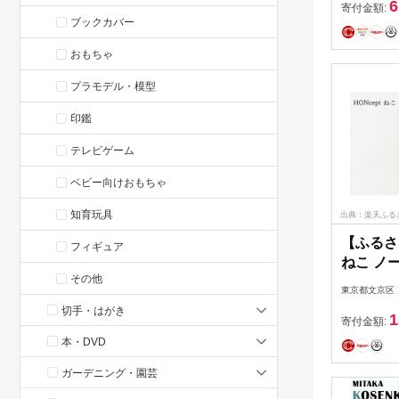
6
寄付金額:
ブックカバー
おもちゃ
プラモデル・模型
印鑑
テレビゲーム
ベビー向けおもちゃ
知育玩具
出典：楽天ふる
【ふるさ
フィギュア
ねこ ノ
その他
丸 紺色 
東京都文京区
テキスタ
切手・はがき
1
プレゼン
寄付金額:
本・DVD
ガーデニング・園芸