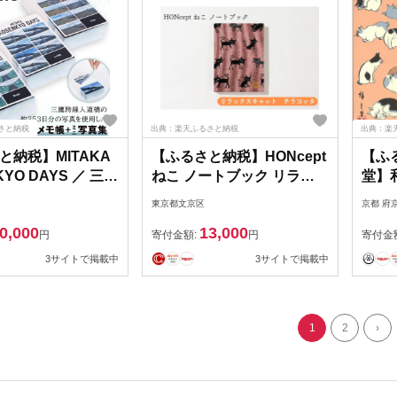
さと納税
出典：楽天ふるさと納税
出典：楽
と納税】MITAKA
【ふるさと納税】HONcept
【ふ
KYO DAYS ／ 三鷹
ねこ ノートブック リラッ
堂】
橋 三鷹跨線人道橋
クスキャット テラコッタ
（歌
東京都文京区
京都 府
写真集 ミニ写真集
ノート 文房具 日記 テキス
（青地
0,000
13,000
A7サイズ 3冊セット
タイル 雑貨 ギフト プレゼ
土産 
円
寄付金額:
円
寄付金
 記録 写真アーカ
ント 文京区 東京都
い 老
3サイトで掲載中
3サイトで掲載中
の記憶 鉄道風景 橋
い 内
ノスタルジー 紙も
都市
応援 東京都
1
2
›