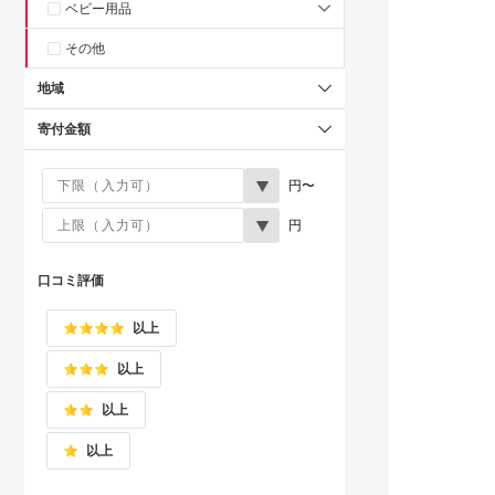
ベビー用品
その他
地域
寄付金額
円〜
円
口コミ評価
以上
以上
以上
以上