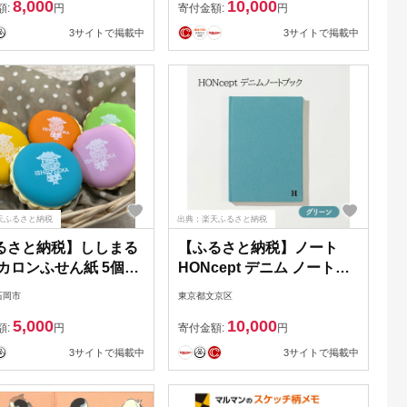
8,000
10,000
額:
円
寄付金額:
円
3サイトで掲載中
3サイトで掲載中
天ふるさと納税
出典：楽天ふるさと納税
るさと納税】ししまる
【ふるさと納税】ノート
マカロンふせん紙 5個セ
HONcept デニム ノートブ
 石岡市観光協会 マス
ック グリーン B6
石岡市
東京都文京区
ト デザイン かわいい
W128×H182mm 文房具 雑
5,000
10,000
 ふせん紙 セット 仕
貨 日用品 ビジネス みどり
額:
円
寄付金額:
円
強 楽しくなる キャラ
緑 かわいい おしゃれ ギフ
3サイトで掲載中
3サイトで掲載中
 茨城県 石岡市 (G09-
ト 贈り物 プレゼント 東京
東京都