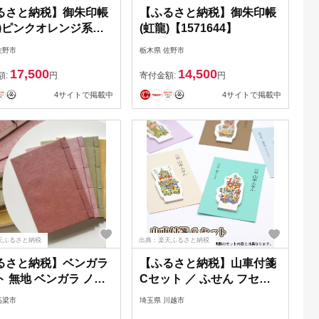
るさと納税】御朱印帳
【ふるさと納税】御朱印帳
龍)ピンクオレンジ系
(虹龍)【1571644】
79121】
佐野市
栃木県 佐野市
17,500
14,500
額:
円
寄付金額:
円
4サイトで掲載中
4サイトで掲載中
天ふるさと納税
出典：楽天ふるさと納税
るさと納税】ベンガラ
【ふるさと納税】山車付箋
 無地 ベンガラ ノー
Cセット ／ ふせん フセン
紙 和風 家系図 芳名帳
STICKY 川越氷川祭 文房具
高梁市
埼玉県 川越市
帳 岡山 高梁市
埼玉県