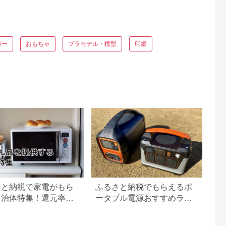
バー
おもちゃ
プラモデル・模型
印鑑
さと納税で家電がもら
ふるさと納税でもらえるポ
自治体特集！還元率ラ
ータブル電源おすすめラン
ングも
キング【2026年最新】還元
率・容量別に徹底比較