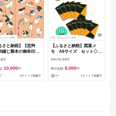
天ふるさと納税
出典：楽天ふるさと納税
るさと納税】【芸艸
【ふるさと納税】図案メ
和綴じ製本の御朱印帳
モ A6サイズ セット◇｜
川広重）＆てぬぐい
画材 色彩 鉛筆 画用紙 お絵
京都市
神奈川県 座間市
に白千鳥） | 京都 お
描き 絵 デッサン 絵具 ボー
10,000
8,000
和綴じ 御朱印 手ぬぐ
ルペン クレヨン 文具 アイ
額:
円
寄付金額:
円
舗 ご当地 ギフト お祝
デア ペン マーカー 色鉛筆
3サイトで掲載中
2サイトで掲載中
祝い 芸艸堂 京都府 京
メモ※着日指定不可