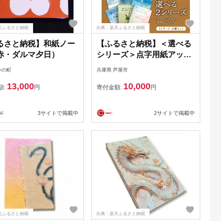
天ふるさと納税
出典：楽天ふるさと納税
るさと納税】和紙ノー
【ふるさと納税】＜選べる
赤・ダルマ夕日）
シリーズ＞点字用紙アップ
サイクルメモ帳 6種セット
いの町
兵庫県 芦屋市
（アニマルデザイン／情景
13,000
10,000
とときめき）| メモ帳 シリ
額:
円
寄付金額:
円
ーズ リサイクル 手作り
3サイトで掲載中
2サイトで掲載中
天ふるさと納税
出典：楽天ふるさと納税