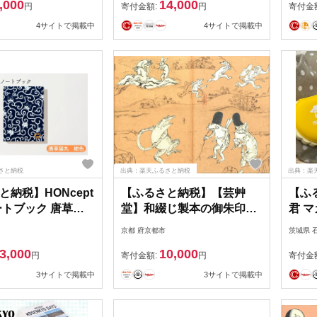
,000
14,000
円
寄付金額:
円
寄付金
4サイトで掲載中
4サイトで掲載中
さと納税
出典：楽天ふるさと納税
出典：楽
と納税】HONcept
【ふるさと納税】【芸艸
【ふ
ートブック 唐草猫
堂】和綴じ製本の御朱印帳
君 
ノート 文房具 日記
（鳥獣戯画・猫）＆てぬぐ
ット
京都 府京都市
茨城県 
イル 雑貨 ギフト
い（白地に赤千鳥） | 京都
コッ
3,000
10,000
ト 文京区 東京都
お土産 和綴じ 御朱印 手ぬ
文房具
円
寄付金額:
円
寄付金
ぐい 老舗 ご当地 ギフト お
事 勉
3サイトで掲載中
3サイトで掲載中
祝い 内祝い 芸艸堂 京都府
クター
京都市
002)