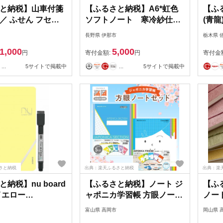
と納税】山車付箋
【ふるさと納税】A6*虹色
【ふ
 ／ ふせん フセン
ソフトノート 寒冷紗仕立
(青
Y 川越氷川祭 文房具
てジャケット付【005-03】
【16
長野県 伊那市
栃木県 
｜A6ノート 虹色ソフトノ
1,000
5,000
ート 寒冷紗ジャケット付
円
寄付金額:
円
寄付金
美篶堂 文庫サイズ ソフト
...
5サイトで掲載中
...
5サイトで掲載中
カバー ノート 無地 104枚
伊那市 長野県 ふるさと納
税
さと納税
出典：楽天ふるさと納税
出典：楽
納税】nu board
【ふるさと納税】ノート ジ
【ふ
 イエロー
ャポニカ学習帳 方眼ノート
ノート
38】
セット
ト 和
富山県 高岡市
岡山県 
俳句