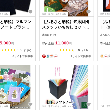
さと納税
出典：楽天ふるさと納税
出典：楽
と納税】マルマン
【ふるさと納税】知床財団
【ふ
 ノート ブランド
スタッフいちおしセット
ト（
ネ 2種類セット A5
【配送不可地域：離島・沖
北海道 斜里町
高知県 
10冊 筆記用紙 メモ
縄県】
5,000
11,000
ネス スケジュール
円
寄付金額:
円
寄付金
 学校 進学 事務用
5.0 （1件）
5.0 （1件）
き 勉強 便利 スケ
...
6サイトで掲載中
4サイトで掲載中
ラスト 議事録 記録
すすめ ロングセラ
県 日南市 送料無料
さと納税
出典：楽天ふるさと納税
出典：楽