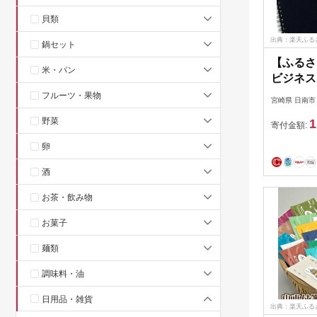
貝類
出典：楽天ふる
鍋セット
【ふるさ
米・パン
ビジネス
ニーモシ
フルーツ・果物
宮崎県 日南市
A6 合計
野菜
1
帳 ビジ
寄付金額:
帳 日用品
卵
品 お絵描
ッチ イ
酒
人気 お
お茶・飲み物
ー 宮崎
お菓子
麺類
調味料・油
日用品・雑貨
出典：楽天ふる