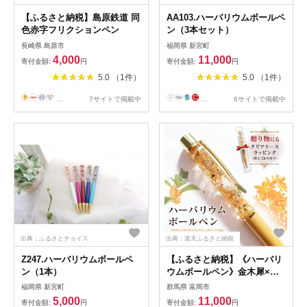
【ふるさと納税】島原鉄道 同
AA103.ハーバリウムボールペ
色赤字フリクションペン
ン（3本セット）
長崎県 島原市
福岡県 新宮町
4,000
11,000
寄付金額:
円
寄付金額:
円
5.0 （1件）
5.0 （1件）
...
7サイトで掲載中
...
6サイトで掲載中
出典：ふるさとチョイス
出典：楽天ふるさと納税
Z247.ハーバリウムボールペ
【ふるさと納税】《ハーバリ
ン（1本）
ウムボールペン》金木犀×金
箔（クリアケースラッピング
福岡県 新宮町
群馬県 富岡市
&替え芯1本付き） F20E-756
5,000
11,000
寄付金額:
円
寄付金額:
円