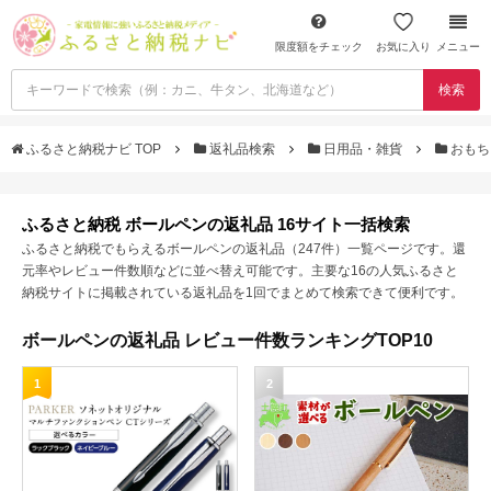
限度額をチェック
お気に入り
メニュー
検索
ふるさと納税ナビ TOP
返礼品検索
日用品・雑貨
おもち
ふるさと納税 ボールペンの返礼品 16サイト一括検索
ふるさと納税でもらえるボールペンの返礼品（247件）一覧ページです。還
元率やレビュー件数順などに並べ替え可能です。主要な16の人気ふるさと
納税サイトに掲載されている返礼品を1回でまとめて検索できて便利です。
ボールペンの返礼品 レビュー件数ランキングTOP10
1
2