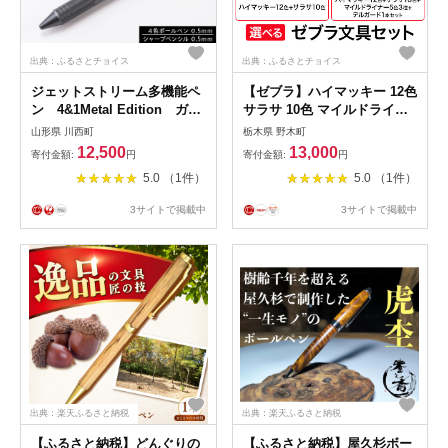
出典：ふるさとチョイス
出典：ふるさとチョイス
ジェットストリーム多機能ペ
【ゼブラ】ハイマッキー 12色
ン 4&1Metal Edition ガン
サラサ 10色 マイルドライナ
メタリック_ボールペン シャ
ー 5色3種 デルガード 1本 株
山形県 川西町
栃木県 野木町
ープペンシル 多機能 文房具
式会社ナカダ《30日以内に出
12,500
13,000
寄付金額:
円
寄付金額:
円
文具 ステーショナリー Uni
荷予定(土日祝除く)》栃木県
5.0 （1件）
5.0 （1件）
ジェットストリーム
野木町 ペン zebra 文具 文房
JETSTREAM アルミ素材 山
具 事務 学校 勉強 授業 仕事
3サイトで掲載中
3サイトで掲載中
形県 川西町 送料無料
ビジネス イラスト 文房具 筆
【1216453】
記具 新学期 新学年
出典：楽天ふるさと納税
出典：楽天ふるさと納税
【ふるさと納税】どんぐりの
【ふるさと納税】屋久杉ボー