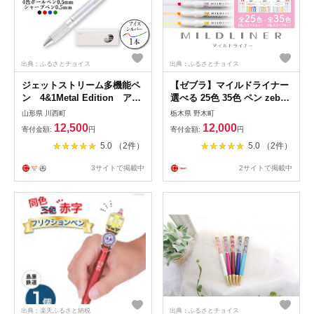
出典：ふるさとチョイス
出典：ふるさとチョイス
ジェットストリーム多機能ペ
【ゼブラ】マイルドライナー
ン 4&1Metal Edition アイ
選べる 25色 35色 ペン zebra
スシルバー【1216451】
文具 文房具 事務 株式会社ナ
山形県 川西町
栃木県 野木町
カダ《30日以内に出荷予定(土
12,500
12,000
寄付金額:
円
寄付金額:
円
日祝除く)》栃木県 野木町 学
5.0 （2件）
5.0 （2件）
校 勉強 学習 仕事 イラスト
筆記具 お絵描き お絵かき 新
3サイトで掲載中
2サイトで掲載中
学年 入学準備 入学祝い 卒業
祝い 美術 図工
出典：楽天ふるさと納税
出典：ふるさとチョイス