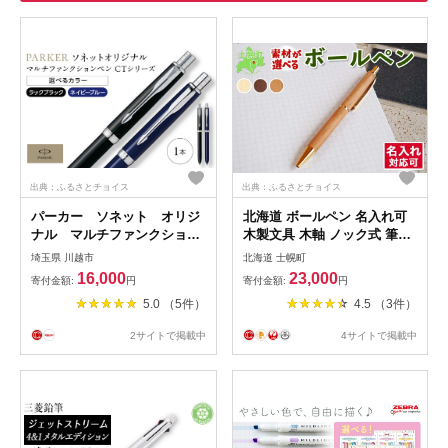
出典：ふるさとチョイス
出典：ふるさとチョイス
パーカー ソネット オリジ
北海道 ボールペン 名入れ可
ナル マルチファンクション
木製文具 木軸 ノック式 筆記
ペン CTシリーズ ／ ボール
具 文房具 文具 筆記用具 メー
埼玉県 川越市
北海道 士幌町
ペン 多機能ペン 1本3役 ビジ
プル材 ブラックウォールナッ
16,000
23,000
寄付金額:
円
寄付金額:
円
ネス スタイリッシュ エレガ
ト材 サクラ材 天然木 木製 雑
5.0 （5件）
4.5 （3件）
ント 高級 ギフトケース
貨 おしゃれ ナチュラル 職人
parker PARKER 埼玉県
手作り 送料無料 十勝 士幌町
2サイトで掲載中
4サイトで掲載中
【B04】