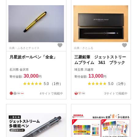
出典：ふるさとチョイス
出典：さとふる
月星波ボールペン「全金」
三菱鉛筆 ジェットストリー
ムプライム 3&1 ブラック
石川県 金沢市
埼玉県 川越市
30,000
13,000
寄付金額:
円
寄付金額:
円
5.0 （1件）
5.0 （1件）
4サイトで掲載中
3サイトで掲載中