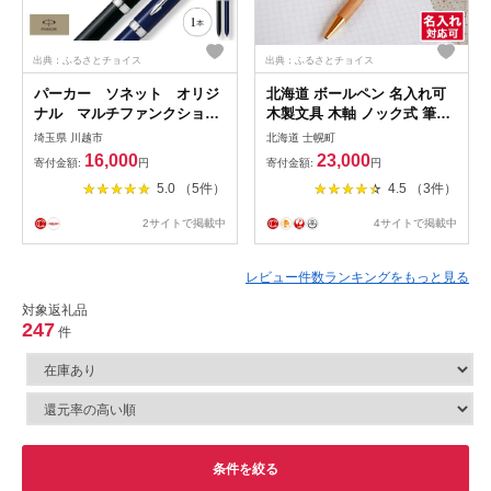
出典：ふるさとチョイス
出典：ふるさとチョイス
パーカー ソネット オリジ
北海道 ボールペン 名入れ可
ナル マルチファンクション
木製文具 木軸 ノック式 筆記
ペン CTシリーズ ／ ボール
具 文房具 文具 筆記用具 メー
埼玉県 川越市
北海道 士幌町
ペン 多機能ペン 1本3役 ビジ
プル材 ブラックウォールナッ
16,000
23,000
寄付金額:
円
寄付金額:
円
ネス スタイリッシュ エレガ
ト材 サクラ材 天然木 木製 雑
5.0 （5件）
4.5 （3件）
ント 高級 ギフトケース
貨 おしゃれ ナチュラル 職人
parker PARKER 埼玉県
手作り 送料無料 十勝 士幌町
2サイトで掲載中
4サイトで掲載中
【B04】
レビュー件数ランキングをもっと見る
対象返礼品
247
件
条件を絞る