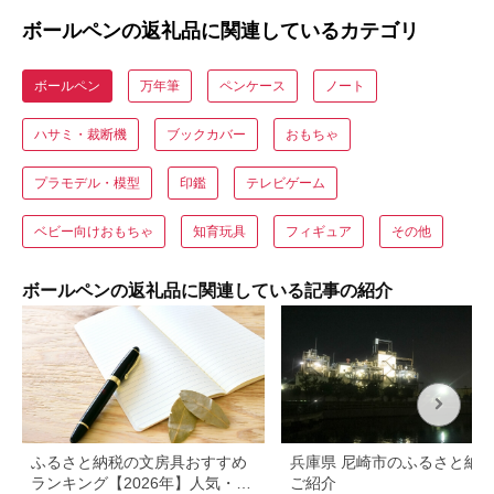
ボールペンの返礼品に関連しているカテゴリ
ボールペン
万年筆
ペンケース
ノート
ハサミ・裁断機
ブックカバー
おもちゃ
プラモデル・模型
印鑑
テレビゲーム
ベビー向けおもちゃ
知育玩具
フィギュア
その他
ボールペンの返礼品に関連している記事の紹介
ふるさと納税の文房具おすすめ
兵庫県 尼崎市のふるさと納
ランキング【2026年】人気・高
ご紹介