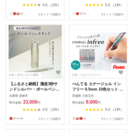
4.0 （1件）
5.0 （1件）
...
6サイトで掲載中
...
5サイトで掲載中
出典：楽天ふるさと納税
出典：ふるさとチョイス
【ふるさと納税】溜息3秒サ
ぺんてる エナージェル イン
ンドシルバー・ボールペン&
フリー 0.5mm 10色セット ボ
スタンド ZE225S-
ールペン 日用品 ペンテル イ
兵庫県 尼崎市
茨城県 小美玉市
SL【1219812】
ンク 新生活 準備 新学期 新学
33,000
9,000
寄付金額:
円
寄付金額:
円
年 入学準備 就職祝い 入学祝
4.0 （1件）
5.0 （1件）
い 卒業祝い ブラック 誕生日
プレゼント ギフト 記念品 贈
...
5サイトで掲載中
...
5サイトで掲載中
答 贈り物 男性 女性 おしゃれ
高級 書きやすい BLN75TL-10
33-H