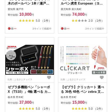
木のボールペン 1本 / 瀬戸市 /
ルペン虎杢 European（ヨー
【わたり工房】 / 文房具 ボー
ロピアン） | 文房具 屋久杉
愛知県 瀬戸市
鹿児島県 屋久島町
ルペン 木製 回転式
ボールペン ペン 筆記用具 数
10,000
74,000
寄付金額:
円
寄付金額:
円
[BBAU002]
量限定 工房ヤマダ 屋久島町
5.0 （1件）
2.0 （1件）
鹿児島 屋久島 ふるさと 納税
雑貨 日用品 ライフスタイル
3サイトで掲載中
3サイトで掲載中
ステーショナリー
出典：ふるさとチョイス
出典：ふるさとチョイス
ゼブラ多機能ペン「シャーボ
【ゼブラ】クリッカート 選べ
X（TS10）」4軸 選べる カラ
る 36色 48色 ペン zebra 文具
ー ブラックゴールド ブラウ
文房具 株式会社ナカダ《30日
栃木県 野木町
栃木県 野木町
ンゴールド ネイビーゴールド
以内に出荷予定(土日祝除
37,000
15,000
寄付金額:
円
寄付金額:
円
ボルドー ペン zebra 文具 文
く)》栃木県 野木町 事務 学校
5.0 （1件）
5.0 （1件）
房具 事務 事務用品 株式会社
勉強 ノート 授業 学習 仕事