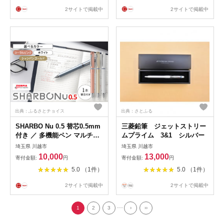
ナカダ《30日以内に出荷予定
ビジネス イラスト 筆記具 お
2サイトで掲載中
2サイトで掲載中
(土日祝除く)》栃木県 野木町
絵描き お絵かき 新生活 準備
学校 勉強 ノート
新学期 新学年
出典：ふるさとチョイス
出典：さとふる
SHARBO Nu 0.5 替芯0.5mm
三菱鉛筆 ジェットストリー
付き ／ 多機能ペン マルチペ
ムプライム 3&1 シルバー
ン ボールペン シャープペン
埼玉県 川越市
埼玉県 川越市
埼玉県
10,000
13,000
寄付金額:
円
寄付金額:
円
5.0 （1件）
5.0 （1件）
2サイトで掲載中
2サイトで掲載中
...
1
2
3
›
››