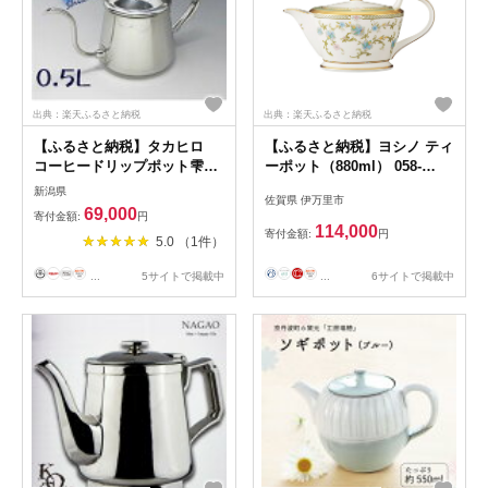
出典：楽天ふるさと納税
出典：楽天ふるさと納税
【ふるさと納税】タカヒロ
【ふるさと納税】ヨシノ ティ
コーヒードリップポット雫
ーポット（880ml） 058-
0.5L
H1136
新潟県
佐賀県 伊万里市
69,000
寄付金額:
円
114,000
寄付金額:
円
5.0 （1件）
...
6サイトで掲載中
...
5サイトで掲載中