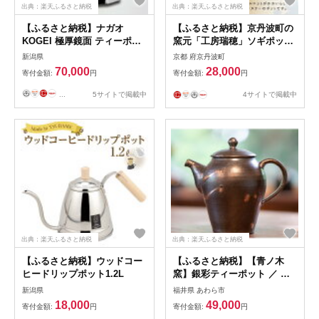
出典：楽天ふるさと納税
出典：楽天ふるさと納税
【ふるさと納税】ナガオ
【ふるさと納税】京丹波町の
KOGEI 極厚鏡面 ティーポッ
窯元「工房瑞穂」ソギポット
ト 680ml 18-8ステンレス | キ
（青） 新生活応援
新潟県
京都 府京丹波町
ッチン用品 調理器具 人気 お
70,000
28,000
寄付金額:
円
寄付金額:
円
すすめ 送料無料
...
5サイトで掲載中
4サイトで掲載中
出典：楽天ふるさと納税
出典：楽天ふるさと納税
【ふるさと納税】ウッドコー
【ふるさと納税】【青ノ木
ヒードリップポット1.2L
窯】銀彩ティーポット ／ 金
津創作の森 作家 食器 器 カッ
新潟県
福井県 あわら市
プ 工芸品 伝統
18,000
49,000
寄付金額:
円
寄付金額:
円