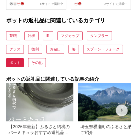
4サイトで掲載中
2サイトで掲載中
ポットの返礼品に関連しているカテゴリ
茶碗
汁椀
皿
マグカップ
タンブラー
グラス
徳利
お猪口
箸
スプーン・フォーク
ポット
その他
ポットの返礼品に関連している記事の紹介
【2026年最新】ふるさと納税の
埼玉県横瀬町のふるさと納税
バーミキュラおすすめ返礼品一
ご紹介