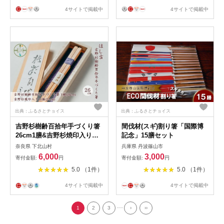
4サイトで掲載中
4サイトで掲載中
出典：ふるさとチョイス
出典：ふるさとチョイス
吉野杉樹齢百拾年手づくり箸
間伐材(スギ)割り箸「国際博
26cm1膳&吉野杉焼印入り
記念」15膳セット
24cm10膳
奈良県 下北山村
兵庫県 丹波篠山市
6,000
3,000
寄付金額:
円
寄付金額:
円
5.0 （1件）
5.0 （1件）
4サイトで掲載中
4サイトで掲載中
...
1
2
3
›
››