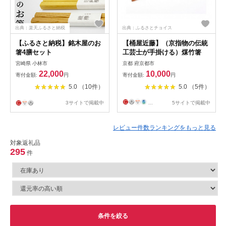
出典：楽天ふるさと納税
出典：ふるさとチョイス
【ふるさと納税】銘木屋のお
【桶屋近藤】（京指物の伝統
箸4膳セット
工芸士が手掛ける）煤竹箸
宮崎県 小林市
京都 府京都市
22,000
10,000
寄付金額:
円
寄付金額:
円
5.0 （10件）
5.0 （5件）
3サイトで掲載中
...
5サイトで掲載中
レビュー件数ランキングをもっと見る
対象返礼品
295
件
条件を絞る