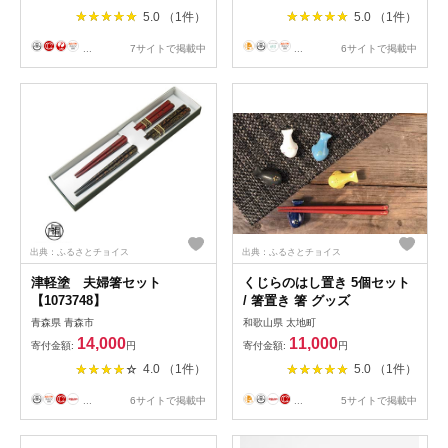
品 記念品 五稜箸 五角形 木頭
5.0 （1件）
5.0 （1件）
朱杉 無塗装 手造り ギフト箱
入り 記念日 プレゼント 名入
...
7サイトで掲載中
...
6サイトで掲載中
れ】
出典：ふるさとチョイス
出典：ふるさとチョイス
津軽塗 夫婦箸セット
くじらのはし置き 5個セット
【1073748】
/ 箸置き 箸 グッズ
青森県 青森市
和歌山県 太地町
14,000
11,000
寄付金額:
円
寄付金額:
円
4.0 （1件）
5.0 （1件）
...
6サイトで掲載中
...
5サイトで掲載中