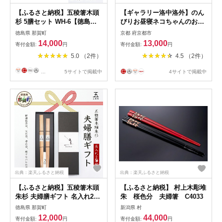
【ふるさと納税】五稜箸木頭
【ギャラリー洛中洛外】のん
杉 5膳セット WH-6【徳島県
びりお昼寝ネコちゃんのお箸
那賀町 日本製 5膳 ギフト 贈
置き ひだまり猫箸置
徳島県 那賀町
京都 府京都市
答品 記念品 五稜箸 五角形 木
14,000
13,000
寄付金額:
円
寄付金額:
円
頭朱杉 無塗装 国産 手造り ギ
5.0 （2件）
4.5 （2件）
フト 記念日 プレゼント 内祝
い 引出物】
...
5サイトで掲載中
4サイトで掲載中
出典：楽天ふるさと納税
出典：楽天ふるさと納税
【ふるさと納税】五稜箸木頭
【ふるさと納税】 村上木彫堆
朱杉 夫婦膳ギフト 名入れ2膳
朱 桜色分 夫婦箸 C4033
分 WH-12【徳島県 那賀町 日
徳島県 那賀町
新潟県 村
本製 夫婦箸 2膳 ギフト 贈答
12,000
44,000
寄付金額:
円
寄付金額:
円