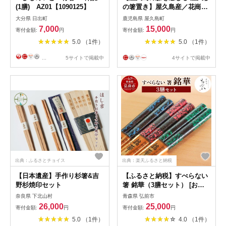
(1膳) AZ01【1090125】
の箸置き】屋久島産／花崗岩
をイメージしたコロット感が
大分県 日出町
鹿児島県 屋久島町
たまらない！屋久杉の箸置き
7,000
15,000
寄付金額:
円
寄付金額:
円
5.0 （1件）
5.0 （1件）
...
5サイトで掲載中
4サイトで掲載中
出典：ふるさとチョイス
出典：楽天ふるさと納税
【日本遺産】手作り杉箸&吉
【ふるさと納税】すべらない
野杉焼印セット
箸 銘華（3膳セット） [お箸
カトラリー セット セット品
奈良県 下北山村
青森県 弘前市
はし 食器 箸 和食器]
26,000
25,000
寄付金額:
円
寄付金額:
円
5.0 （1件）
4.0 （1件）