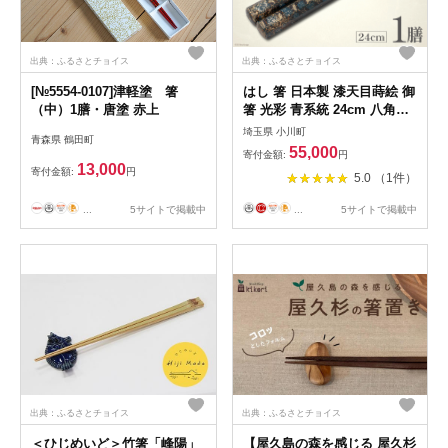
出典：ふるさとチョイス
出典：ふるさとチョイス
[№5554-0107]津軽塗 箸
はし 箸 日本製 漆天目蒔絵 御
（中）1膳・唐塗 赤上
箸 光彩 青系統 24cm 八角形
1膳 [三田村 有純 埼玉県 小川
埼玉県 小川町
青森県 鶴田町
町 247] おしゃれ 和風 八角
55,000
寄付金額:
円
大人 高級 伝統工芸品 伝統工
13,000
寄付金額:
円
5.0 （1件）
芸 男性 女性 漆 うるし
...
5サイトで掲載中
...
5サイトで掲載中
出典：ふるさとチョイス
出典：ふるさとチョイス
＜ひじめいど＞竹箸「峰陽」
【屋久島の森を感じる 屋久杉