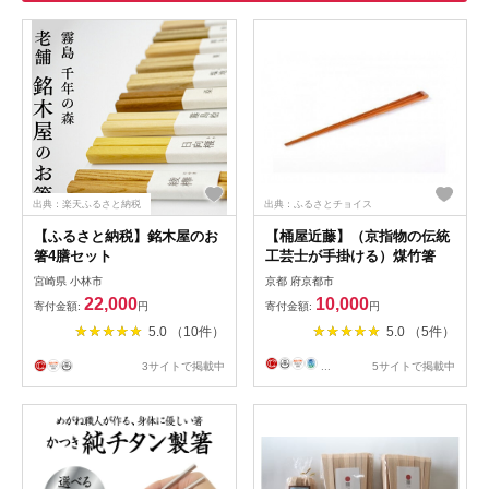
出典：楽天ふるさと納税
出典：ふるさとチョイス
【ふるさと納税】銘木屋のお
【桶屋近藤】（京指物の伝統
箸4膳セット
工芸士が手掛ける）煤竹箸
宮崎県 小林市
京都 府京都市
22,000
10,000
寄付金額:
円
寄付金額:
円
5.0 （10件）
5.0 （5件）
3サイトで掲載中
...
5サイトで掲載中