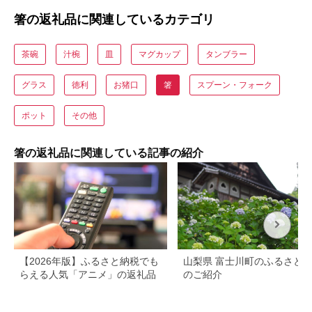
箸の返礼品に関連しているカテゴリ
茶碗
汁椀
皿
マグカップ
タンブラー
グラス
徳利
お猪口
箸
スプーン・フォーク
ポット
その他
箸の返礼品に関連している記事の紹介
【2026年版】ふるさと納税でも
山梨県 富士川町のふるさと
らえる人気「アニメ」の返礼品
のご紹介