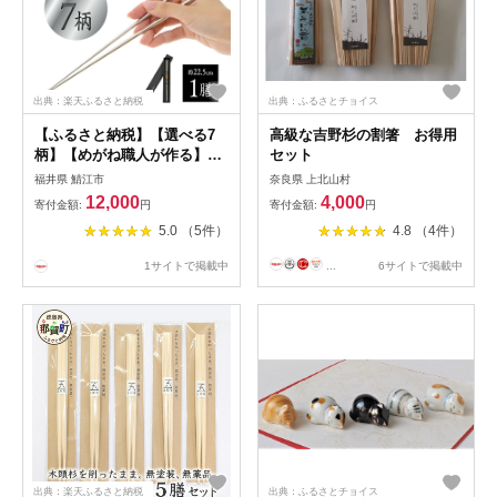
出典：楽天ふるさと納税
出典：ふるさとチョイス
【ふるさと納税】【選べる7
高級な吉野杉の割箸 お得用
柄】【めがね職人が作る】チ
セット
タン箸 / プレーンつや / プレ
福井県 鯖江市
奈良県 上北山村
ーンつや消し / 市松 / しだれ
12,000
4,000
寄付金額:
円
寄付金額:
円
桜 / 縞 / 松竹 / 梅 [B-12109] /
5.0 （5件）
4.8 （4件）
チタン製 箸 日本製 アウトド
ア バーベキュー 超軽量 プレ
1サイトで掲載中
...
6サイトで掲載中
ゼント ギフト ふるさと納税
福井県鯖江市
出典：楽天ふるさと納税
出典：ふるさとチョイス