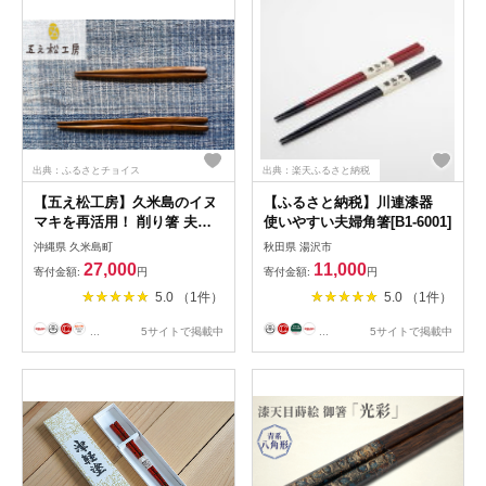
出典：ふるさとチョイス
出典：楽天ふるさと納税
【五え松工房】久米島のイヌ
【ふるさと納税】川連漆器
マキを再活用！ 削り箸 夫婦
使いやすい夫婦角箸[B1-6001]
箸
沖縄県 久米島町
秋田県 湯沢市
27,000
11,000
寄付金額:
円
寄付金額:
円
5.0 （1件）
5.0 （1件）
...
5サイトで掲載中
...
5サイトで掲載中