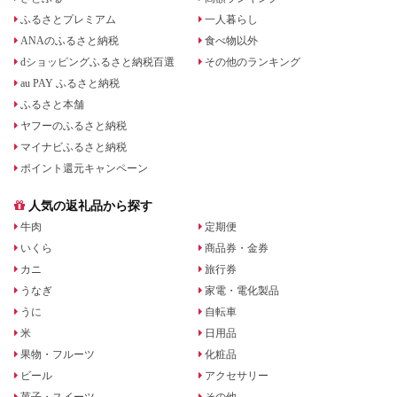
ふるさとプレミアム
一人暮らし
ANAのふるさと納税
食べ物以外
dショッピングふるさと納税百選
その他のランキング
au PAY ふるさと納税
ふるさと本舗
ヤフーのふるさと納税
マイナビふるさと納税
ポイント還元キャンペーン
人気の返礼品から探す
牛肉
定期便
いくら
商品券・金券
カニ
旅行券
うなぎ
家電・電化製品
うに
自転車
米
日用品
果物・フルーツ
化粧品
ビール
アクセサリー