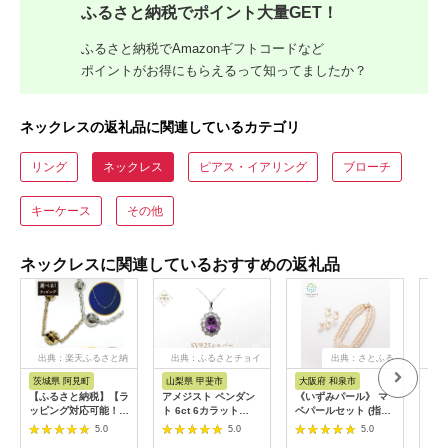
ふるさと納税でポイント大量GET！
ふるさと納税でAmazonギフトコードなど
ポイントがお得にもらえるって知ってましたか？
ネックレスの返礼品に関連しているカテゴリ
リング
ネックレス
ピアス・イアリング
ブローチ
キーケース
その他
ネックレスに関連しているおすすめの返礼品
出典：楽天ふるさと納
出典：ふるさとチョイ
出典：さとふる
出
税
ス
茨城県 阿見町
山梨県 甲斐市
大阪府 和泉市
愛
【ふるさと納税】【ラ
アメジスト ペンダン
《いずみパール》 マ
【ふ
ッピング対応可能！】
ト 6ct 6カラット
ベパールセット (指輪
浜産
【選べる】K18 トラ
SV925 シルバー925
2個付き)【AN127】
ファ
5.0
5.0
5.0
イアングルミラーネッ
ホワイトトパーズ ブ
8.