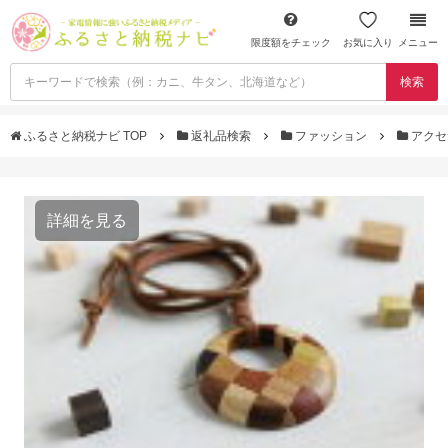
限度額をチェック
お気に入り
メニュー
検索
ふるさと納税ナビ TOP
返礼品検索
ファッション
アクセ
詳細を見る