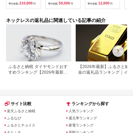
クレス【アクセサリー
ルートパーズ
付 
210,000
50,000
12,000
寄付金額:
円
寄付金額:
円
寄付金額:
円
寄付
18金 K18 ホワイトデ
（16100） [山梨 ペン
ル 
ー ファッション おし
ダント ネックレス ア
アク
ゃれ 小物 ギフト フォ
メジスト ホワイトト
ース
ーマル カジュアル 国
パーズ シルバー ジュ
日 
ネックレスの返礼品に関連している記事の紹介
産】（36-01）
エリー] 山梨県 甲斐市
愛媛
BR-41
温】
以内
ふるさと納税 ダイヤモンドおす
【2026年最新】ふるさと納税
すめランキング【2026年最新】
金の返礼品ランキング｜イン
ネックレス・ピアス・指輪の還
ット・アクセサリーを徹底比
元率を比較
サイト比較
ランキングから探す
楽天ふるさと納税
人気ランキング
ふるなび
還元率ランキング
ふるさとチョイス
家電ランキング
さとふる
高額ランキング