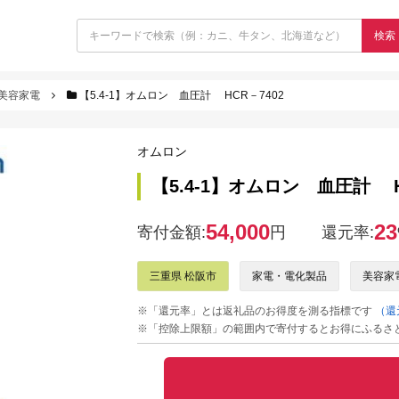
検索
美容家電
【5.4-1】オムロン 血圧計 HCR－7402
オムロン
【5.4-1】オムロン 血圧計 H
54,000
23
寄付金額:
円
還元率:
三重県 松阪市
家電・電化製品
美容家
※「還元率」とは返礼品のお得度を測る指標です
（還
※「控除上限額」の範囲内で寄付するとお得にふるさ