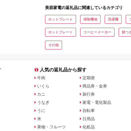
美容家電の返礼品に関連しているカテゴリ
ホットプレート
掃除機他
洗濯機
ホットプレート
コーヒーメーカー
餅つ
その他
す
人気の返礼品から探す
牛肉
定期便
いくら
商品券・金券
カニ
旅行券
うなぎ
家電・電化製品
うに
自転車
米
日用品
果物・フルーツ
化粧品