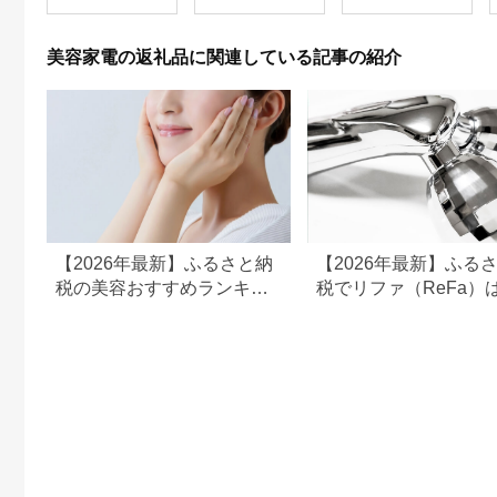
EHSP23BK アタッチ
っかりマッサージ！簡
無重力 長野県 木島平
メント付 頭皮ケア 頭
単操作と安全機能付き
村 信州
皮マッサージ ヘッド
家庭用マッサージャ
美容家電の返礼品に関連している記事の紹介
スパ 美顔器 マッサー
ー 送料無料
ジ ボディケア リフト
ケア フェイスケア ス
カルプ ボディ 全身 防
水 美容 美容家電 福岡
市 福岡
【2026年最新】ふるさと納
【2026年最新】ふる
税の美容おすすめランキン
税でリファ（ReFa）
グ｜美容家電・コスメ・ス
える？シャワーヘッド
キンケアを比較
ライヤー対応返礼品を
解説