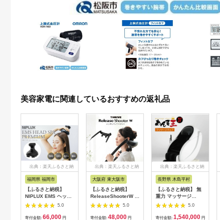
美容家電に関連しているおすすめの返礼品
出典：楽天ふるさと納
出典：楽天ふるさと納
出典：楽天ふるさと納
税
税
税
福岡県 福岡市
大阪府 東大阪市
長野県 木島平村
【ふるさと納税】
【ふるさと納税】
【ふるさと納税】 無
NIPLUX EMS ヘッ
ReleaseShooterW ハ
重力 マッサージ
ド・フェイシャルケア
ンディマッサージャー
R1500-01 あんま王4
5.0
5.0
5.0
HEAD SPA
MD-8020 - ダブルヘ
| 日用品 家電 マッサ
66,000
48,000
1,540,000
PREMIUM NP-
ッドで首、肩、腰をし
ージチェア あんま王
寄付金額:
円
寄付金額:
円
寄付金額:
円