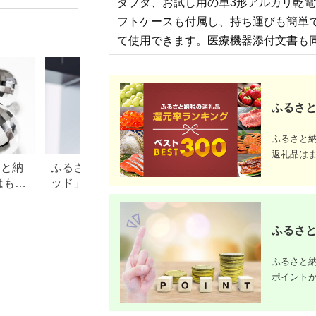
ダプタ、お試し用の単3形アルカリ乾
[RD931LBK タニタ
TANITA 体組成計 イン
フトケースも付属し、持ち運びも簡単
ナースキャンデュアル
ブラック 体重計]
て使用できます。医療機器添付文書も
ふるさと
ふるさと
返礼品は
さと納
ふるさと納税「シャワーヘ
【2026年最新】ふ
はもら
ッド」おすすめランキン
レミアムを徹底解
・ド
グ！リファやミラブルも
点、悪い点を解説
徹底
ふるさと
ふるさと納
ポイント