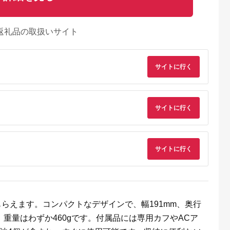
返礼品の取扱いサイト
サイトに行く
サイトに行く
サイトに行く
るさとチョイ
出典：楽天ふるさと納
出典：マイナビふるさ
出典：ANAのふるさ
ス
税
と納税
納
代田区
福岡県 福岡市
茨城県 五霞町
宮城県 角田市
ア ストレ
【ふるさと納税】
【キユーピー】ヒアロ
MiCOLA （ミコラ）
がもらえます。コンパクトなデザインで、幅191mm、奥行
 ESR-07
EMS 鼻専用 美顔器
モイスチャー240 3
イオンドライヤー
プレゼント/
NIPLUX QNose 美鼻
袋 ／ サプリメント ヒ
HDR-M201-Hダーク
5.0
5.0
5.0
5.0
り、重量はわずか460gです。付属品には専用カフやACア
がら)
器 美鼻 鼻ケア ハナケ
アルロン酸 サプリ 肌
レー
5,000
59,000
64,000
20,000
69】
ア トレーニング 筋ト
うるおい 美容 葉酸 キ
円
寄付金額:
円
寄付金額:
円
寄付金額:
円