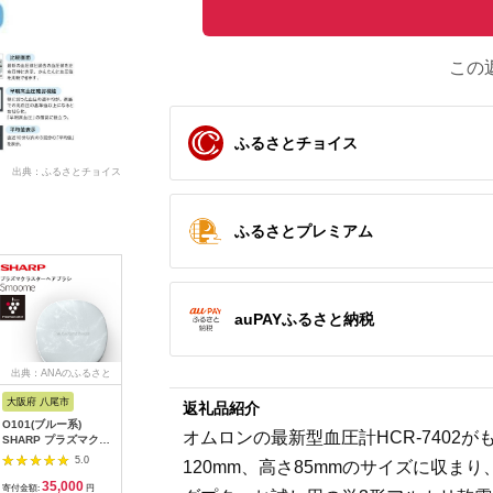
この
ふるさとチョイス
出典：ふるさとチョイス
ふるさとプレミアム
auPAYふるさと納税
出典：ANAのふるさと
出典：ふるさとチョイ
出典：ふるさとチョイ
出典：ふ
納税
ス
ス
大阪府 八尾市
京都 府向日市
秋田県 大仙市
東京都千
返礼品紹介
O101(ブルー系)
オムロン 体重体組成
最短翌日発送
ドクターエ
オムロンの最新型血圧計HCR-7402
SHARP プラズマクラ
計 KRD-608T2-
【RD931LBK】タニ
ッチロール3
スターヘアブラシ IB-
W[№5223-0165]
タ 体組成計インナー
ブラック(
5.0
5.0
5.0
120mm、高さ85mmのサイズに収ま
B1-A（ブルー系ミス
スキャンデュアル【ブ
振動/寝な
35,000
54,000
161,000
7
ティライトブルー）
ラック】体重計
【15823
寄付金額:
円
寄付金額:
円
寄付金額:
円
寄付金額: