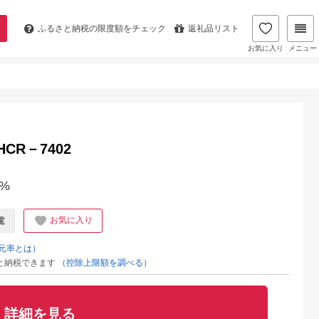
ふるさと納税の
限度額をチェック
返礼品リスト
お気に入り
メニュー
CR－7402
%
お気に入り
電
元率とは）
と納税できます
（控除上限額を調べる）
詳細を見る