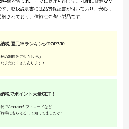
電池4個が含まれ、すぐに使用可能です。収納に便利なソ
レ エクササイズ 日用
ユーピー 茨城県 五霞
品 健康家電 美容家電
町【価格改定】
です。取扱説明書には品質保証書が付いており、安心し
家電 鼻美顔器 鼻筋 小
鼻 ニップラックス キ
同梱されており、信頼性の高い製品です。
ュノーズ 博多 福岡市
納税 還元率ランキングTOP300
納税の制度改定後もお得な
まだまだたくさんあります！
るさとプ
剖。良い
納税でポイント大量GET！
税でAmazonギフトコードなど
がお得にもらえるって知ってましたか？