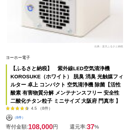
出典：楽天ふるさと納税
ヨーホー電子
【ふるさと納税】 紫外線LED空気清浄機
KOROSUKE（ホワイト） 脱臭 消臭 光触媒フィ
ルター 卓上 コンパクト 空気清浄機 除菌【活性
酸素 有害物質分解 メンテナンスフリー 安全性
二酸化チタン粒子 ミニサイズ 大阪府 門真市 】
4.5 （8件）
（8件）
108,000
37
寄付金額:
円
還元率:
%