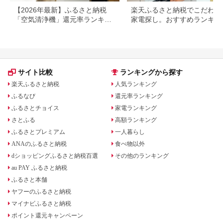
【2026年最新】ふるさと納税
楽天ふるさと納税でこだわり
「空気清浄機」還元率ランキン
家電探し。おすすめランキン
グ。シャープ、ダイキンなど人
まとめ
気メーカーも
サイト比較
ランキングから探す
楽天ふるさと納税
人気ランキング
ふるなび
還元率ランキング
ふるさとチョイス
家電ランキング
さとふる
高額ランキング
ふるさとプレミアム
一人暮らし
ANAのふるさと納税
食べ物以外
dショッピングふるさと納税百選
その他のランキング
au PAY ふるさと納税
ふるさと本舗
ヤフーのふるさと納税
マイナビふるさと納税
ポイント還元キャンペーン