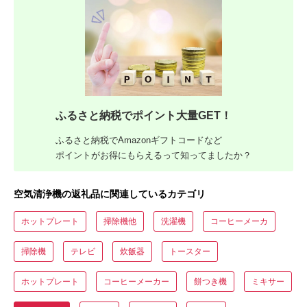
ふるさと納税でポイント大量GET！
ふるさと納税でAmazonギフトコードなど
ポイントがお得にもらえるって知ってましたか？
空気清浄機の返礼品に関連しているカテゴリ
ホットプレート
掃除機他
洗濯機
コーヒーメーカ
掃除機
テレビ
炊飯器
トースター
ホットプレート
コーヒーメーカー
餅つき機
ミキサー