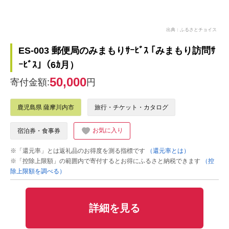
出典：ふるさとチョイス
ES-003 郵便局のみまもりｻｰﾋﾞｽ ｢みまもり訪問ｻ
ｰﾋﾞｽ｣（6ｶ月）
50,000
寄付金額:
円
鹿児島県 薩摩川内市
旅行・チケット・カタログ
お気に入り
宿泊券・食事券
※「還元率」とは返礼品のお得度を測る指標です
（還元率とは）
※「控除上限額」の範囲内で寄付するとお得にふるさと納税できます
（控
除上限額を調べる）
詳細を見る