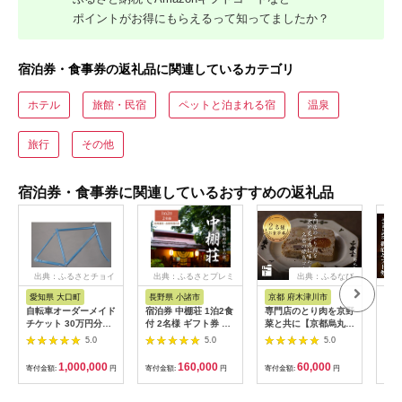
ポイントがお得にもらえるって知ってましたか？
宿泊券・食事券の返礼品に関連しているカテゴリ
ホテル
旅館・民宿
ペットと泊まれる宿
温泉
旅行
その他
宿泊券・食事券に関連しているおすすめの返礼品
出典：ふるさとチョイ
出典：ふるさとプレミ
出典：ふるなび
ス
アム
愛知県 大口町
長野県 小諸市
京都 府木津川市
長
自転車オーダーメイド
宿泊券 中棚荘 1泊2食
専門店のとり肉を京野
界 
チケット 30万円分
付 2名様 ギフト券 チ
菜と共に【京都烏丸御
税宿
【1360365】
ケット 券 宿泊 旅行
池】で味わう2名様焼
（1
5.0
5.0
5.0
温泉 食事
鳥コースお食事券
リゾ
064-15
1,000,000
160,000
60,000
寄付金額:
円
寄付金額:
円
寄付金額:
円
寄付