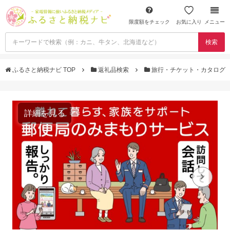
限度額をチェック
お気に入り
メニュー
検索
ふるさと納税ナビ TOP
返礼品検索
旅行・チケット・カタログ
詳細を見る