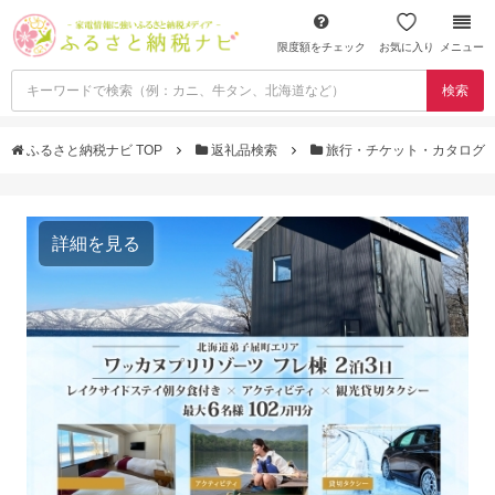
限度額をチェック
お気に入り
メニュー
検索
ふるさと納税ナビ TOP
返礼品検索
旅行・チケット・カタログ
詳細を見る