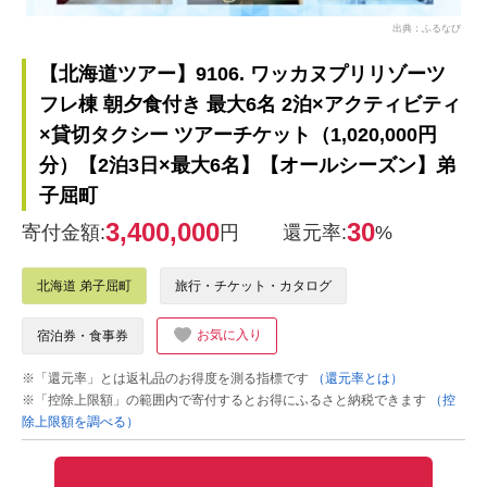
出典：ふるなび
【北海道ツアー】9106. ワッカヌプリリゾーツ
フレ棟 朝夕食付き 最大6名 2泊×アクティビティ
×貸切タクシー ツアーチケット（1,020,000円
分）【2泊3日×最大6名】【オールシーズン】弟
子屈町
3,400,000
30
寄付金額:
円
還元率:
%
北海道 弟子屈町
旅行・チケット・カタログ
お気に入り
宿泊券・食事券
※「還元率」とは返礼品のお得度を測る指標です
（還元率とは）
※「控除上限額」の範囲内で寄付するとお得にふるさと納税できます
（控
除上限額を調べる）