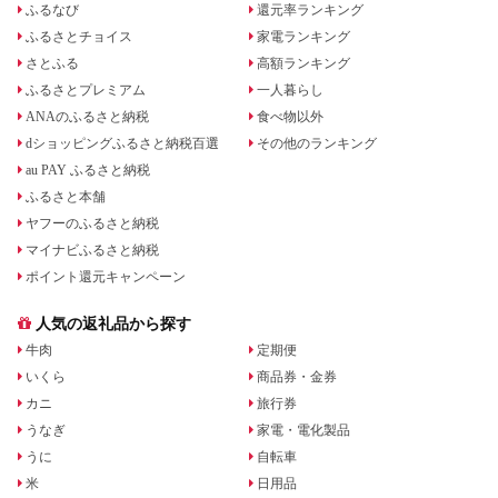
ふるなび
還元率ランキング
ふるさとチョイス
家電ランキング
さとふる
高額ランキング
ふるさとプレミアム
一人暮らし
ANAのふるさと納税
食べ物以外
dショッピングふるさと納税百選
その他のランキング
au PAY ふるさと納税
ふるさと本舗
ヤフーのふるさと納税
マイナビふるさと納税
ポイント還元キャンペーン
人気の返礼品から探す
牛肉
定期便
いくら
商品券・金券
カニ
旅行券
うなぎ
家電・電化製品
うに
自転車
米
日用品