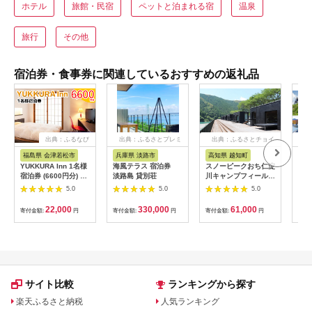
ホテル
旅館・民宿
ペットと泊まれる宿
温泉
旅行
その他
宿泊券・食事券に関連しているおすすめの返礼品
出典：ふるなび
出典：ふるさとプレミ
出典：ふるさとチョイ
出
アム
ス
福島県 会津若松市
兵庫県 淡路市
高知県 越知町
富
YUKKURA Inn 1名様
海風テラス 宿泊券
スノーピークおち仁淀
立山
宿泊券 (6600円分) ワ
淡路島 貸別荘
川キャンプフィールド
券 1
ーケーションお試しプ
「住箱-jyubako-」ペ
額 6
5.0
5.0
5.0
ラン｜東北 福島県 会
ア宿泊チケット
ケッ
津若松市 東山温泉 旅
山荘
22,000
330,000
61,000
寄付金額:
円
寄付金額:
円
寄付金額:
円
寄付
行 クーポン 利用券
観光
[0800]
ト 
アル
観光
部観光
サイト比較
ランキングから探す
楽天ふるさと納税
人気ランキング