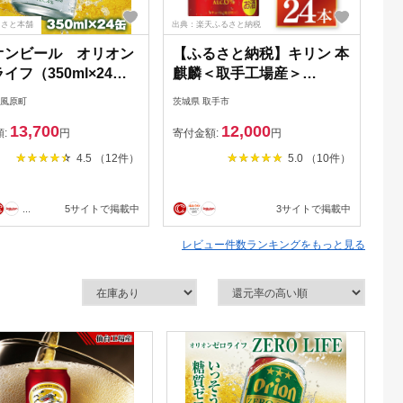
るさと本舗
出典：楽天ふるさと納税
出典
オンビール オリオン
【ふるさと納税】キリン 本
【
イフ（350ml×24
麒麟＜取手工場産＞
ビ
350ml×24本|KIRIN 麒麟 発
発
南風原町
茨城県 取手市
沖縄
泡酒 本麒麟 茨城県 取手市
13,700
12,000
（ZC057）
額:
円
寄付金額:
円
寄
4.5 （12件）
5.0 （10件）
...
5サイトで掲載中
3サイトで掲載中
レビュー件数ランキングをもっと見る