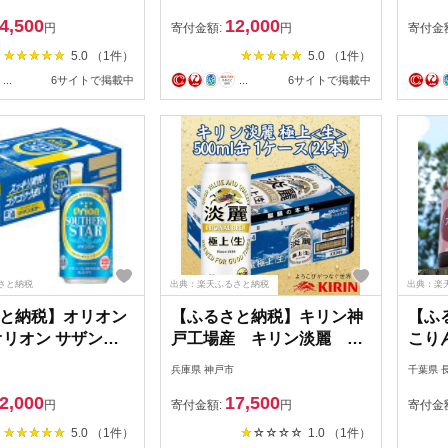
爽快ビールテイスト飲料
4,500
12,000
【1644480】
円
寄付金額:
円
寄付金
5.0 （1件）
5.0 （1件）
...
6サイトで掲載中
...
6サイトで掲載中
さと納税
出典：楽天ふるさと納税
出典：楽
と納税】オリオン
【ふるさと納税】キリン神
【ふ
オリオン サザンス
戸工場産 キリン淡麗 極
こり
ml×24本)
上＜生＞ 500ml缶 1ケー
セット
兵庫県 神戸市
千葉県 
55】
ス（24本） 神戸市 お
2,000
17,500
酒 発泡酒 ビール類 ギ
円
寄付金額:
円
寄付金
フト | 麒麟 KIRIN 缶ビール
5.0 （1件）
1.0 （1件）