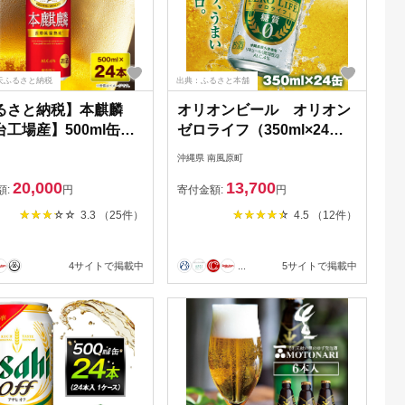
天ふるさと納税
出典：ふるさと本舗
るさと納税】本麒麟
オリオンビール オリオン
工場産】500ml缶
ゼロライフ（350ml×24
本【1412573】
缶）
沖縄県 南風原町
20,000
13,700
額:
円
寄付金額:
円
3.3 （25件）
4.5 （12件）
4サイトで掲載中
...
5サイトで掲載中