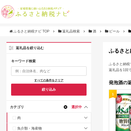
ふるさと納税ナビ TOP
返礼品検索
酒
ビール
返礼品を絞り込む
ふるさと
キーワード検索
ふるさと納税
返礼品を1回
すべての条件をクリア
発泡酒の返
絞り込み
1
カテゴリ
選択中
肉
魚介類・海産物