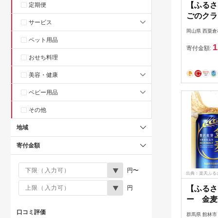
【ふるさ
定期便
ごのクラ
サービス
ストロベ
岡山県 西粟倉
ール M-M
ペット用品
1
寄付金額:
おせち料理
美容・健康
ベビー用品
その他
地域
寄付金額
円〜
出典：楽天ふる
円
【ふるさ
ー 金麦 
【13482
口コミ評価
群馬県 館林市