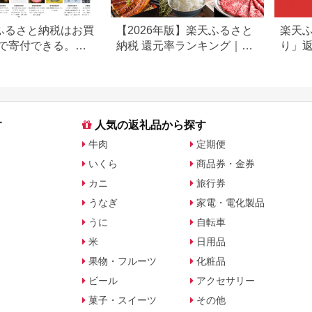
nふるさと納税はお買
【2026年版】楽天ふるさと
楽天
で寄付できる。
納税 還元率ランキング｜高
り」
nふるさと納税限定の
還元率返礼品をジャンル別
キン
登場
に比較
す
人気の返礼品から探す
牛肉
定期便
いくら
商品券・金券
カニ
旅行券
うなぎ
家電・電化製品
うに
自転車
米
日用品
果物・フルーツ
化粧品
ビール
アクセサリー
菓子・スイーツ
その他