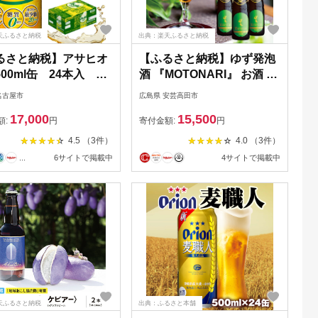
天ふるさと納税
出典：楽天ふるさと納税
るさと納税】アサヒオ
【ふるさと納税】ゆず発泡
00ml缶 24本入 1
酒 『MOTONARI』 お酒 地
ス
ビール 柚子
名古屋市
広島県 安芸高田市
17,000
15,500
額:
円
寄付金額:
円
4.5 （3件）
4.0 （3件）
...
6サイトで掲載中
4サイトで掲載中
天ふるさと納税
出典：ふるさと本舗