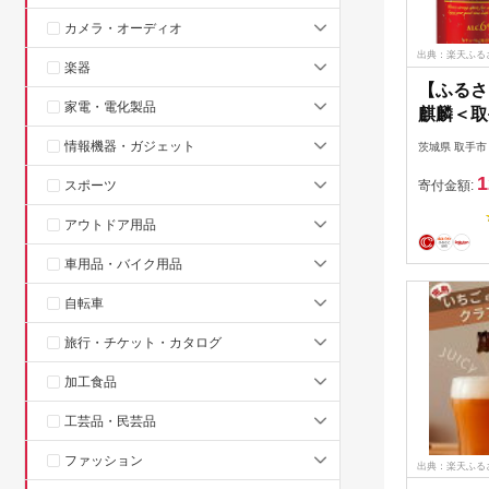
カメラ・オーディオ
出典：楽天ふる
楽器
【ふるさ
家電・電化製品
麒麟＜取
350ml×
情報機器・ガジェット
茨城県 取手市
泡酒 本
1
（ZC05
スポーツ
寄付金額:
アウトドア用品
車用品・バイク用品
自転車
旅行・チケット・カタログ
加工食品
工芸品・民芸品
ファッション
出典：楽天ふる