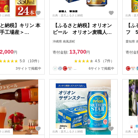
さと納税
出典：楽天ふるさと納税
出典：楽
と納税】キリン 本
【ふるさと納税】オリオン
【ふ
手工場産＞
ビール オリオン麦職人
フ 5
24本|KIRIN 麒麟 発
発泡酒（350ml×24缶）
ケー
沖縄県 南風原町
愛知県 
麒麟 茨城県 取手市
2,000
13,700
7）
円
寄付金額:
円
寄付金
5.0 （10件）
4.5 （7件）
3サイトで掲載中
...
6サイトで掲載中
さと納税
出典：楽天ふるさと納税
出典：楽