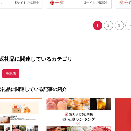
酒 お酒 さけ 詰合せ 24本 ア
...
5サイトで掲載中
3サイトで掲載中
ルコール お取り寄せ 人気
おすすめ 1ケース 兵庫県
1
2
3
›
返礼品に関連しているカテゴリ
発泡酒
返礼品に関連している記事の紹介