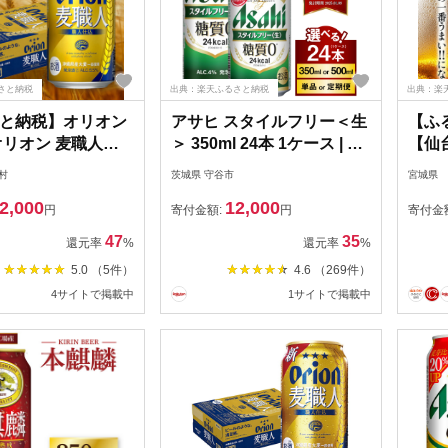
さと納税
出典：楽天ふるさと納税
出典：楽
と納税】オリオン
アサヒ スタイルフリー＜生
【ふ
オリオン 麦職人
＞ 350ml 24本 1ケース | 最
【仙台
×24本)【1521194】
短3日発送 ビール 発泡酒 酒
×24
村
茨城県 守谷市
宮城県
お酒 アルコール 糖質ゼロ
2,000
12,000
糖質 糖質制限 zero ゼロ
円
寄付金額:
円
寄付金
Asahi アサヒビール
47
35
還元率
%
還元率
%
stylefree 24缶 1箱 缶ビー
5.0 （5件）
4.6 （269件）
ル 缶 ギフト 内祝い 茨城県
4サイトで掲載中
1サイトで掲載中
守谷市