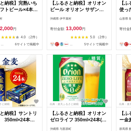
と納税】完熟いち
【ふるさと納税】オリオン
【ふ
フトビール×4本_
ビール オリオン サザンス
使っ
リージューシーエ
ター(350ml×24本)
ビアー
村
沖縄県 伊平屋村
山形県 
Q-A00A
【1521191】
あけ
2,000
13,000
円
寄付金額:
円
寄付金
4.0 （2件）
5.0 （2件）
...
6サイトで掲載中
...
5サイトで掲載中
さと納税
出典：楽天ふるさと納税
出典：楽
と納税】サントリ
【ふるさと納税】オリオン
【ふ
350ml×24本
ゼロライフ 350ml×24本(1
ー金
71】
ケース)糖質ゼロ・沖縄発の
350
沖縄県 与那原町
群馬県 