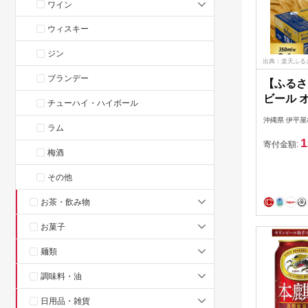
ワイン
ウィスキー
ジン
出典：楽天ふる
ブランデー
【ふるさ
ビール 
チューハイ・ハイボール
(350ml
沖縄県 伊平屋
ラム
1
寄付金額:
梅酒
その他
お茶・飲み物
お菓子
麺類
調味料・油
日用品・雑貨