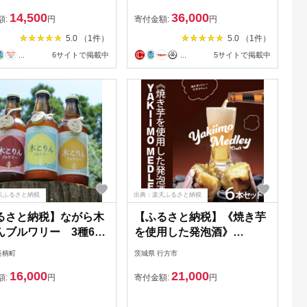
(350ml×24本)全3回
14,500
36,000
【4058870】
額:
円
寄付金額:
円
5.0 （1件）
5.0 （1件）
...
6サイトで掲載中
...
5サイトで掲載中
天ふるさと納税
出典：楽天ふるさと納税
るさと納税】ながら木
【ふるさと納税】《焼き芋
んブルワリー 3種6本
を使用した発泡酒》
【1573749】
YAKIIMO MEDLEY（焼き
長柄町
茨城県 行方市
芋メドレー）6本セット｜
16,000
21,000
CU-190
額:
円
寄付金額:
円