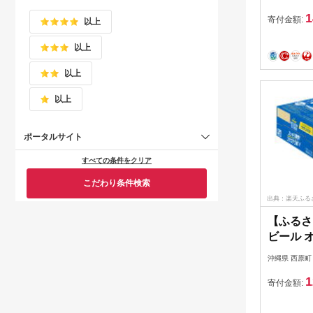
1
寄付金額:
以上
以上
以上
以上
ポータルサイト
すべての条件をクリア
こだわり条件検索
出典：楽天ふる
【ふるさ
ビール 
ター(350
沖縄県 西原町
【15206
1
寄付金額: