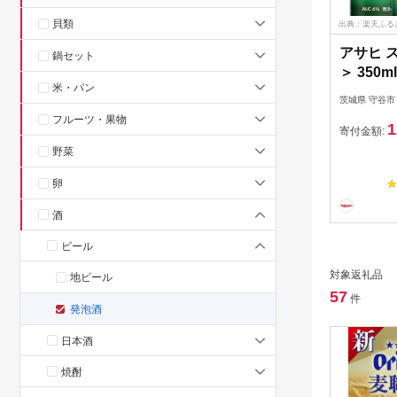
貝類
出典：楽天ふる
アサヒ 
鍋セット
＞ 350m
米・パン
短3日発
茨城県 守谷市
お酒 ア
フルーツ・果物
1
糖質 糖質
寄付金額:
Asahi
野菜
stylefr
卵
ル 缶 ギ
守谷市
酒
ビール
対象返礼品
地ビール
57
件
発泡酒
日本酒
焼酎