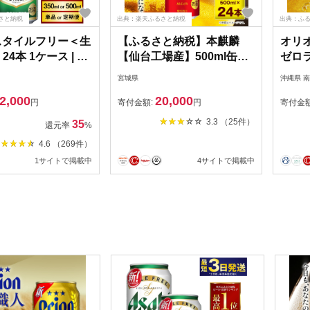
さと納税
出典：楽天ふるさと納税
出典：ふ
スタイルフリー＜生
【ふるさと納税】本麒麟
オリ
l 24本 1ケース | 最
【仙台工場産】500ml缶
ゼロラ
送 ビール 発泡酒 酒
×24本【1412573】
缶）
宮城県
沖縄県 
ルコール 糖質ゼロ
2,000
20,000
制限 zero ゼロ
円
寄付金額:
円
寄付金
 アサヒビール
3.3 （25件）
35
還元率
%
ee 24缶 1箱 缶ビー
4.6 （269件）
フト 内祝い 茨城県
1サイトで掲載中
4サイトで掲載中