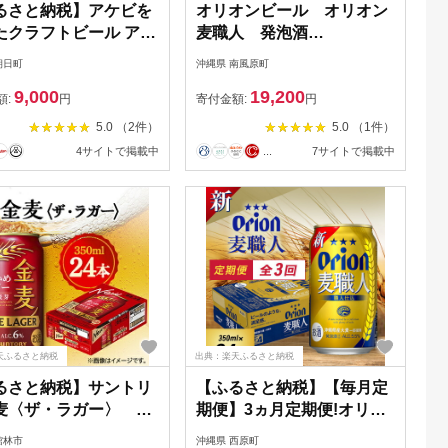
るさと納税】アケビを
オリオンビール オリオン
たクラフトビール アケ
麦職人 発泡酒
 330ml×2本 箱入り
（500ml×24缶）
朝日町
沖縄県 南風原町
び 送料無料
9,000
19,200
額:
円
寄付金額:
円
5.0 （2件）
5.0 （1件）
4サイトで掲載中
...
7サイトで掲載中
天ふるさと納税
出典：楽天ふるさと納税
るさと納税】サントリ
【ふるさと納税】【毎月定
麦〈ザ・ラガー〉
期便】3ヵ月定期便!オリオ
ml×24本【1393317】
ンビール オリオン 麦職人
館林市
沖縄県 西原町