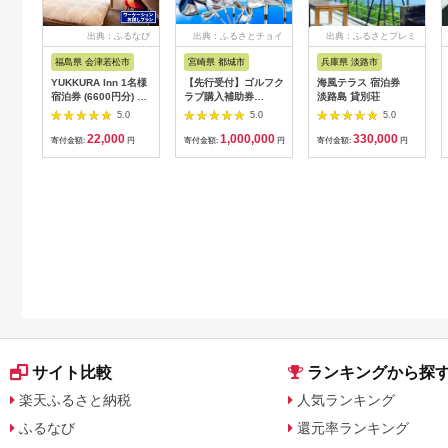
出典：ふるなび
出典：ふるさとチョイ
出典：ふるさとプレミ
ス
アム
福島県 会津若松市
宮崎県 都城市
兵庫県 淡路市
YUKKURA Inn 1名様
【先行受付】ゴルフク
海風テラス 宿泊券
宿泊券 (6600円分) ワ
ラブ購入補助券
淡路島 貸別荘
ーケーションお試しプ
300,000円_GI-
5.0
5.0
5.0
ラン｜東北 福島県 会
C701_(都城市) ゴルフ
22,000
1,000,000
330,000
津若松市 東山温泉 旅
ゴルフクラブ ダンロ
寄付金額:
円
寄付金額:
円
寄付金額:
円
行 クーポン 利用券
ップ ゼクシオ スリク
[0800]
ソン クリーブランド
チケット 購入補助券
アイアン ドライバー
フェアウェイウッド
ハイブリッド ウエッ
ジ 最新モデル
サイト比較
ランキングから探
楽天ふるさと納税
人気ランキング
ふるなび
還元率ランキング