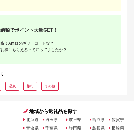
るさとチョイ
出典：ふるさとチョイ
出典：ふるなび
出典：ふるさとチョ
ス
ス
都市
石川県 金沢市
栃木県 那須町
群馬県 長野原町
リニック】が
FABRIC TOKYO オー
四季の宿 こよみ 宿泊
北軽井沢・八ッ場ダ
PETベーシ
ダーセットアップお仕
利用券 30,000円｜宿
周辺ほか町内各所で
納税でポイント大量GET！
ス受診チケッ
立て券 95,000円相当
泊 旅行 チケット 宿泊
用可能な長野原町ふ
5.0
5.0
5.0
5.0
石川 金沢 加賀百万石
券 旅行券 観光 国内旅
さと感謝券（3,000
20,000
317,000
100,000
10,000
加賀 百万石 北陸 北陸
行 那須 栃木県 那須町
分）
円
寄付金額:
円
寄付金額:
円
寄付金額:
円
税でAmazonギフトコードなど
復興 北陸支援
〔G-27〕
がお得にもらえるって知ってましたか？
リ
温泉
旅行
その他
地域から返礼品を探す
北海道
埼玉県
岐阜県
鳥取県
佐賀県
青森県
千葉県
静岡県
島根県
長崎県