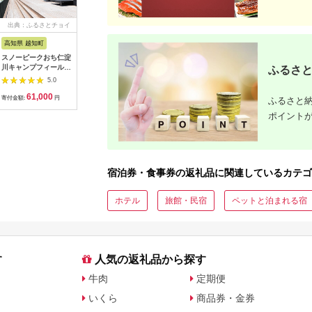
出典：ふるさとチョイ
出典：ふるさとプレミ
出典：ふるなび
出典：ふ
ス
アム
高知県 越知町
富山県 立山町
岐阜県 土岐市
京都 府京
スノーピークおち仁淀
立山町 宿泊施設 宿泊
うなぎ横綱 名物 ひつ
【御池ク
川キャンプフィールド
券 15,000円分 (寄附
まぶし ペア お食事券
んドック 
ふるさと
「住箱-jyubako-」ペ
額 60,000円) 宿泊チ
/ 鰻 ご飯 チケット 旅
ックコー
5.0
5.0
5.0
ア宿泊チケット
ケット 宿泊 宿 山小屋
行 お出かけ うなぎ 食
ト
61,000
60,000
28,000
3
山荘 ホテル 旅 旅行
事 ランチ ディナー ペ
寄付金額:
円
寄付金額:
円
寄付金額:
円
寄付金額:
ふるさと納
観光 レジャー チケッ
ア 夫婦 カップル 送料
ポイント
ト 登山 トレッキング
無料[MFA002]
アルペンルート 山岳
観光 立山観光 立山黒
部観光 F6T-778
宿泊券・食事券の返礼品に関連しているカテゴ
ホテル
旅館・民宿
ペットと泊まれる宿
す
人気の返礼品から探す
牛肉
定期便
いくら
商品券・金券