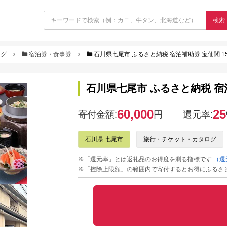
検索
ログ
宿泊券・食事券
石川県七尾市 ふるさと納税 宿泊補助券 宝仙閣 15
石川県七尾市 ふるさと納税 宿泊
60,000
25
寄付金額:
円
還元率:
石川県 七尾市
旅行・チケット・カタログ
※「還元率」とは返礼品のお得度を測る指標です
（還
※「控除上限額」の範囲内で寄付するとお得にふるさ