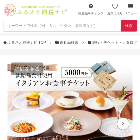
限度額をチェック
お気に入り
メニュー
検索
ふるさと納税ナビ TOP
返礼品検索
旅行・チケット・カタログ
詳細を見る