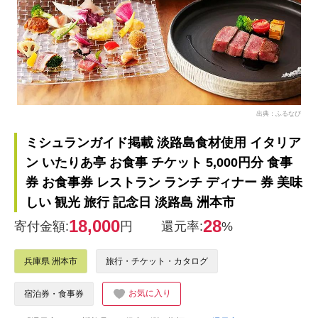
出典：ふるなび
ミシュランガイド掲載 淡路島食材使用 イタリア
ン いたりあ亭 お食事 チケット 5,000円分 食事
券 お食事券 レストラン ランチ ディナー 券 美味
しい 観光 旅行 記念日 淡路島 洲本市
18,000
28
寄付金額:
円
還元率:
%
兵庫県 洲本市
旅行・チケット・カタログ
お気に入り
宿泊券・食事券