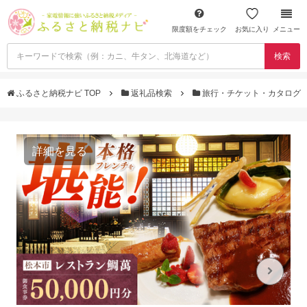
限度額をチェック
お気に入り
メニュー
検索
ふるさと納税ナビ TOP
返礼品検索
旅行・チケット・カタログ
詳細を見る