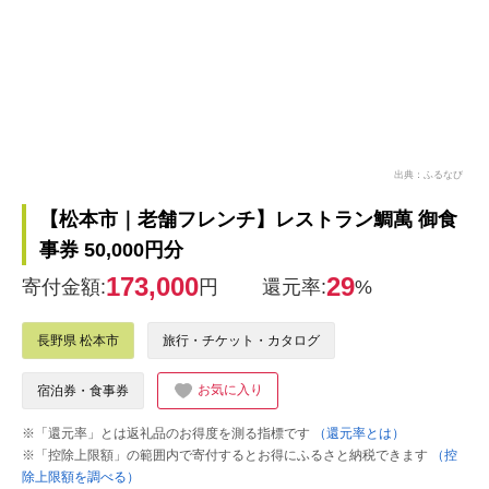
出典：ふるなび
【松本市｜老舗フレンチ】レストラン鯛萬 御食
事券 50,000円分
173,000
29
寄付金額:
円
還元率:
%
長野県 松本市
旅行・チケット・カタログ
お気に入り
宿泊券・食事券
※「還元率」とは返礼品のお得度を測る指標です
（還元率とは）
※「控除上限額」の範囲内で寄付するとお得にふるさと納税できます
（控
除上限額を調べる）