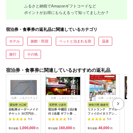
ふるさと納税でAmazonギフトコードなど
ポイントがお得にもらえるって知ってましたか？
宿泊券・食事券の返礼品に関連しているカテゴリ
ホテル
旅館・民宿
ペットと泊まれる宿
温泉
旅行
その他
宿泊券・食事券に関連しているおすすめの返礼品
出典：ふるさとチョイ
出典：ふるさとプレミ
出典：ふるなび
ス
アム
愛知県 大口町
長野県 小諸市
神奈川県 鎌倉市
京
自転車オーダーメイド
宿泊券 中棚荘 1泊2食
リストランテ アマル
専門
チケット 30万円分
付 2名様 ギフト券 チ
フィイのイタリアンデ
菜と
【1360365】
ケット 券 宿泊 旅行
ィナーコースA ペア
池】
5.0
5.0
5.0
温泉 食事
券
鳥コ
064
1,000,000
160,000
48,000
寄付金額:
円
寄付金額:
円
寄付金額:
円
寄付