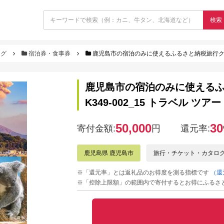
検索
ログ
宿泊券・食事券
鹿児島市の宿泊のみに使えるふるさと納税旅行クーポン【1
鹿児島市の宿泊のみに使えるふる
K349-002_15 トラベル ツ
50,000
30
寄付金額:
円
還元率:
鹿児島県 鹿児島市
旅行・チケット・カタロ
※「還元率」とは返礼品のお得度を測る指標です
（還
※「控除上限額」の範囲内で寄付するとお得にふるさ