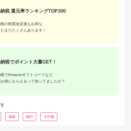
納税 還元率ランキングTOP300
典：ふるなび
出典：ふるさとチョイ
出典：ふるさとチョイ
出典：ふるな
ス
ス
山市
石川県 金沢市
愛知県 安城市
大分県 別府市
納税の制度改定後もお得な
 松山市 】道
FABRIC TOKYO オー
保護猫ホーム&カフェ
【150,000円分】【
ホテル 宿
ダーセットアップお仕
ねこらぼ 施設ご利用
短2営業日以内発送】
まだまだたくさんあります！
5000円分 |
立て券 95,000円相当
券 3000円分
別府市内の旅館やホ
5.0
5.0
5.0
5.0
 道後 旅行
石川 金沢 加賀百万石
【1349586】
ルで使用できる宿泊
0,000
317,000
12,000
500,000
H003】
加賀 百万石 北陸 北陸
助券 楽しい旅の思
円
寄付金額:
円
寄付金額:
円
寄付金額:
円
復興 北陸支援
出を！ 宿泊券 大分県
別府市 3000円 1500
円 3万円 9万円 15万
円 30万円 ホテル 旅
納税でポイント大量GET！
館 温泉 旅行 観光 ト
ラベル 宿泊補助券 チ
ケット クーポン 宿泊
お泊り 別府温泉 別府
税でAmazonギフトコードなど
観光 地獄めぐり 旅 
がお得にもらえるって知ってましたか？
すすめ 人気 体験型 
約_B030-006
リ
温泉
旅行
その他