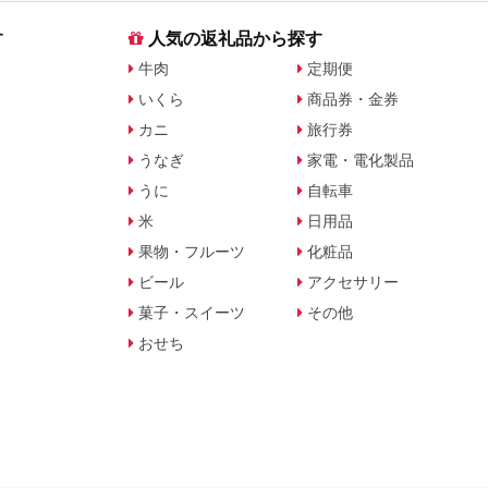
す
人気の返礼品から探す
牛肉
定期便
いくら
商品券・金券
カニ
旅行券
うなぎ
家電・電化製品
うに
自転車
米
日用品
果物・フルーツ
化粧品
ビール
アクセサリー
菓子・スイーツ
その他
おせち