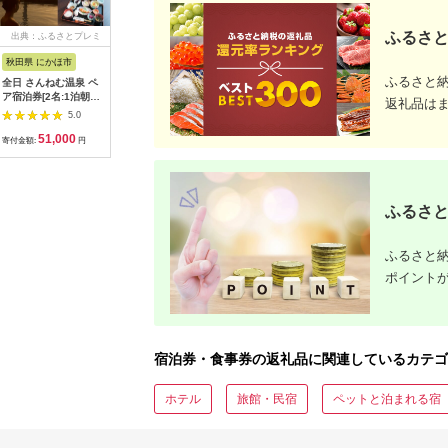
ふるさと
出典：ふるさとプレミ
出典：ふるさとプレミ
出典：ふるさとチョイ
出
アム
アム
ス
秋田県 にかほ市
岡山県 玉野市
静岡県 島田市
愛媛県 松
ふるさと
全日 さんねむ温泉 ペ
瀬戸内 温泉 たまの湯
[№5695-0585]島田市
【 愛媛県
ア宿泊券[2名:1泊朝食
入館優待券 10枚 セッ
総合スポーツセンター
後プリンス
返礼品は
付・スタンダードツイ
ト 利用券 チケット
利用回数券12枚綴り
泊補助券 1
5.0
5.0
5.0
ン] 旅行券 チケット
（プールorトレーニン
四国 温泉
51,000
49,000
14,000
5
グ室)
道後【DP
寄付金額:
円
寄付金額:
円
寄付金額:
円
寄付金額:
ふるさと
ふるさと納
ポイント
宿泊券・食事券の返礼品に関連しているカテゴ
ホテル
旅館・民宿
ペットと泊まれる宿