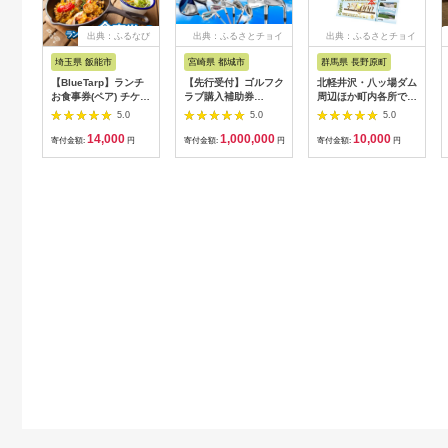
出典：ふるなび
出典：ふるさとチョイ
出典：ふるさとチョイ
ス
ス
埼玉県 飯能市
宮崎県 都城市
群馬県 長野原町
【BlueTarp】ランチ
【先行受付】ゴルフク
北軽井沢・八ッ場ダム
お食事券(ペア) チケッ
ラブ購入補助券
周辺ほか町内各所で利
ト HNNC001
300,000円_GI-
用可能な長野原町ふる
5.0
5.0
5.0
C701_(都城市) ゴルフ
さと感謝券（3,000円
14,000
1,000,000
10,000
ゴルフクラブ ダンロ
分）
寄付金額:
円
寄付金額:
円
寄付金額:
円
ップ ゼクシオ スリク
ソン クリーブランド
チケット 購入補助券
アイアン ドライバー
フェアウェイウッド
ハイブリッド ウエッ
ジ 最新モデル