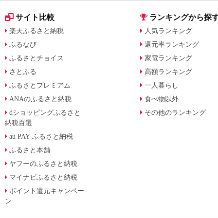
サイト比較
ランキングから探
楽天ふるさと納税
人気ランキング
ふるなび
還元率ランキング
ふるさとチョイス
家電ランキング
さとふる
高額ランキング
ふるさとプレミアム
一人暮らし
ANAのふるさと納税
食べ物以外
dショッピングふるさと
その他のランキング
納税百選
au PAY ふるさと納税
ふるさと本舗
ヤフーのふるさと納税
マイナビふるさと納税
ポイント還元キャンペー
ン