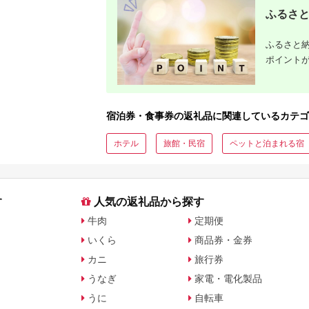
ジ 最新モ
ふるさと
ふるさと納
ポイント
宿泊券・食事券の返礼品に関連しているカテゴ
ホテル
旅館・民宿
ペットと泊まれる宿
す
人気の返礼品から探す
牛肉
定期便
いくら
商品券・金券
カニ
旅行券
うなぎ
家電・電化製品
うに
自転車