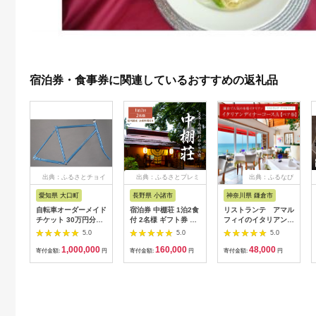
宿泊券・食事券に関連しているおすすめの返礼品
出典：ふるさとチョイ
出典：ふるさとプレミ
出典：ふるなび
ス
アム
愛知県 大口町
長野県 小諸市
神奈川県 鎌倉市
自転車オーダーメイド
宿泊券 中棚荘 1泊2食
リストランテ アマル
チケット 30万円分
付 2名様 ギフト券 チ
フィイのイタリアンデ
【1360365】
ケット 券 宿泊 旅行
ィナーコースA ペア
5.0
5.0
5.0
温泉 食事
券
1,000,000
160,000
48,000
寄付金額:
円
寄付金額:
円
寄付金額:
円