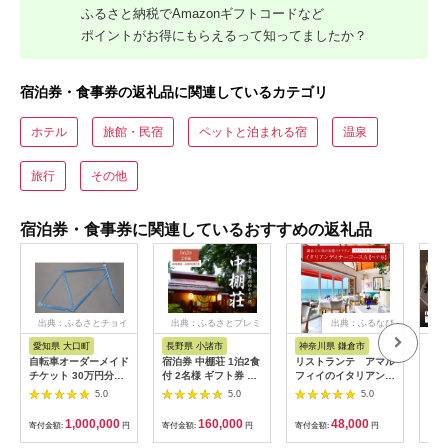
ふるさと納税でAmazonギフトコードなど
ポイントがお得にもらえるって知ってましたか？
宿泊券・食事券の返礼品に関連しているカテゴリ
ホテル
旅館・民宿
ペットと泊まれる宿
温泉
旅行
その他
宿泊券・食事券に関連しているおすすめの返礼品
出典：ふるさとチョイ
出典：ふるさとプレミ
出典：ふるなび
ス
アム
愛知県 大口町
長野県 小諸市
神奈川県 鎌倉市
京
自転車オーダーメイド
宿泊券 中棚荘 1泊2食
リストランテ アマル
専門
チケット 30万円分
付 2名様 ギフト券 チ
フィイのイタリアンデ
菜と
【1360365】
ケット 券 宿泊 旅行
ィナーコースA ペア
池】
5.0
5.0
5.0
温泉 食事
券
鳥コ
064
1,000,000
160,000
48,000
寄付金額:
円
寄付金額:
円
寄付金額:
円
寄付