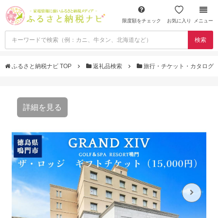
限度額をチェック
お気に入り
メニュー
検索
ふるさと納税ナビ TOP
返礼品検索
旅行・チケット・カタログ
詳細を見る