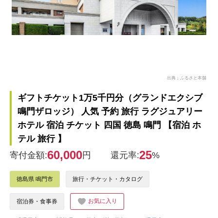
出典：ふるさと本舗
ギフトチケット1万5千円分（グランドエクシブ
鳴門ザロッジ） 人気 予約 旅行 ラグジュアリー
ホテル 宿泊 チケット 四国 徳島 鳴門 【宿泊 ホ
テル 旅行 】
60,000
25
寄付金額:
円
還元率:
%
徳島県 鳴門市
旅行・チケット・カタログ
お気に入り
宿泊券・食事券