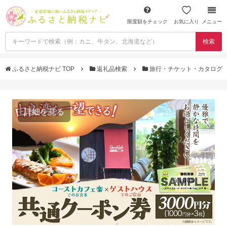
限度額をチェック
お気に入り
メニュー
検索
ふるさと納税ナビ TOP
返礼品検索
旅行・チケット・カタログ
詳細を見る