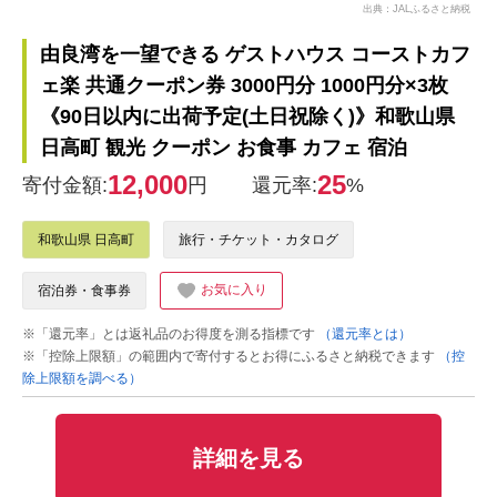
出典：JALふるさと納税
由良湾を一望できる ゲストハウス コーストカフ
ェ楽 共通クーポン券 3000円分 1000円分×3枚
《90日以内に出荷予定(土日祝除く)》和歌山県
日高町 観光 クーポン お食事 カフェ 宿泊
12,000
25
寄付金額:
円
還元率:
%
和歌山県 日高町
旅行・チケット・カタログ
お気に入り
宿泊券・食事券
※「還元率」とは返礼品のお得度を測る指標です
（還元率とは）
※「控除上限額」の範囲内で寄付するとお得にふるさと納税できます
（控
除上限額を調べる）
詳細を見る