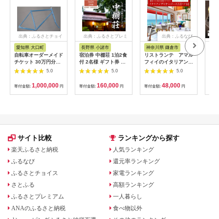
出典：ふるさとチョイ
出典：ふるさとプレミ
出典：ふるなび
ス
アム
愛知県 大口町
長野県 小諸市
神奈川県 鎌倉市
京
自転車オーダーメイド
宿泊券 中棚荘 1泊2食
リストランテ アマル
専門
チケット 30万円分
付 2名様 ギフト券 チ
フィイのイタリアンデ
菜と
【1360365】
ケット 券 宿泊 旅行
ィナーコースA ペア
池】
5.0
5.0
5.0
温泉 食事
券
鳥コ
064
1,000,000
160,000
48,000
寄付金額:
円
寄付金額:
円
寄付金額:
円
寄付
サイト比較
ランキングから探す
楽天ふるさと納税
人気ランキング
ふるなび
還元率ランキング
ふるさとチョイス
家電ランキング
さとふる
高額ランキング
ふるさとプレミアム
一人暮らし
ANAのふるさと納税
食べ物以外