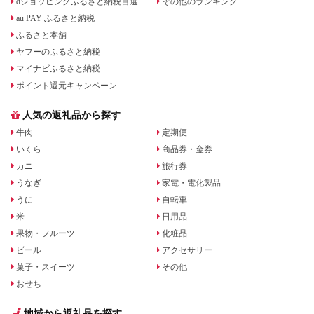
dショッピングふるさと納税百選
その他のランキング
au PAY ふるさと納税
ふるさと本舗
ヤフーのふるさと納税
マイナビふるさと納税
ポイント還元キャンペーン
人気の返礼品から探す
牛肉
定期便
いくら
商品券・金券
カニ
旅行券
うなぎ
家電・電化製品
うに
自転車
米
日用品
果物・フルーツ
化粧品
ビール
アクセサリー
菓子・スイーツ
その他
おせち
地域から返礼品を探す