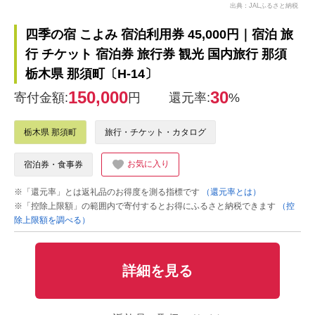
出典：JALふるさと納税
四季の宿 こよみ 宿泊利用券 45,000円｜宿泊 旅
行 チケット 宿泊券 旅行券 観光 国内旅行 那須
栃木県 那須町〔H-14〕
150,000
30
寄付金額:
円
還元率:
%
栃木県 那須町
旅行・チケット・カタログ
お気に入り
宿泊券・食事券
※「還元率」とは返礼品のお得度を測る指標です
（還元率とは）
※「控除上限額」の範囲内で寄付するとお得にふるさと納税できます
（控
除上限額を調べる）
詳細を見る