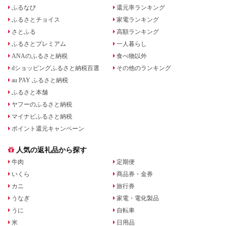
ふるなび
還元率ランキング
ふるさとチョイス
家電ランキング
さとふる
高額ランキング
ふるさとプレミアム
一人暮らし
ANAのふるさと納税
食べ物以外
dショッピングふるさと納税百選
その他のランキング
au PAY ふるさと納税
ふるさと本舗
ヤフーのふるさと納税
マイナビふるさと納税
ポイント還元キャンペーン
人気の返礼品から探す
牛肉
定期便
いくら
商品券・金券
カニ
旅行券
うなぎ
家電・電化製品
うに
自転車
米
日用品