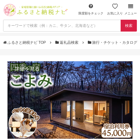
限度額をチェック
お気に入り
メニュー
検索
ふるさと納税ナビ TOP
返礼品検索
旅行・チケット・カタログ
詳細を見る