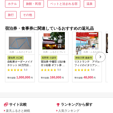
ホテル
旅館・民宿
ペットと泊まれる宿
温泉
旅行
その他
宿泊券・食事券に関連しているおすすめの返礼品
出典：ふるさとチョイ
出典：ふるさとプレミ
出典：ふるなび
ス
アム
愛知県 大口町
長野県 小諸市
神奈川県 鎌倉市
京
自転車オーダーメイド
宿泊券 中棚荘 1泊2食
リストランテ アマル
専門
チケット 30万円分
付 2名様 ギフト券 チ
フィイのイタリアンデ
菜と
【1360365】
ケット 券 宿泊 旅行
ィナーコースA ペア
池】
5.0
5.0
5.0
温泉 食事
券
鳥コ
064
1,000,000
160,000
48,000
寄付金額:
円
寄付金額:
円
寄付金額:
円
寄付
サイト比較
ランキングから探す
楽天ふるさと納税
人気ランキング