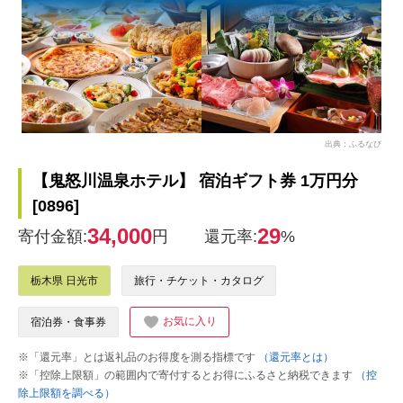
出典：ふるなび
【鬼怒川温泉ホテル】 宿泊ギフト券 1万円分
[0896]
34,000
29
寄付金額:
円
還元率:
%
栃木県 日光市
旅行・チケット・カタログ
お気に入り
宿泊券・食事券
※「還元率」とは返礼品のお得度を測る指標です
（還元率とは）
※「控除上限額」の範囲内で寄付するとお得にふるさと納税できます
（控
除上限額を調べる）