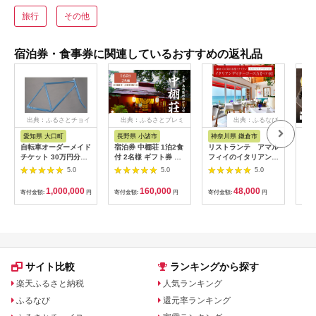
旅行
その他
宿泊券・食事券に関連しているおすすめの返礼品
出典：ふるさとチョイ
出典：ふるさとプレミ
出典：ふるなび
ス
アム
愛知県 大口町
長野県 小諸市
神奈川県 鎌倉市
京
自転車オーダーメイド
宿泊券 中棚荘 1泊2食
リストランテ アマル
専門
チケット 30万円分
付 2名様 ギフト券 チ
フィイのイタリアンデ
菜と
【1360365】
ケット 券 宿泊 旅行
ィナーコースA ペア
池】
5.0
5.0
5.0
温泉 食事
券
鳥コ
064
1,000,000
160,000
48,000
寄付金額:
円
寄付金額:
円
寄付金額:
円
寄付
サイト比較
ランキングから探す
楽天ふるさと納税
人気ランキング
ふるなび
還元率ランキング