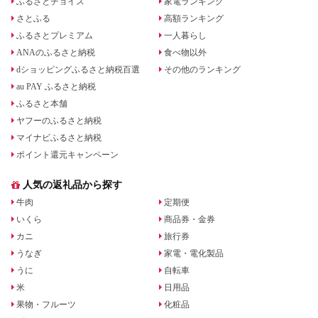
ふるさとチョイス
家電ランキング
さとふる
高額ランキング
ふるさとプレミアム
一人暮らし
ANAのふるさと納税
食べ物以外
dショッピングふるさと納税百選
その他のランキング
au PAY ふるさと納税
ふるさと本舗
ヤフーのふるさと納税
マイナビふるさと納税
ポイント還元キャンペーン
人気の返礼品から探す
牛肉
定期便
いくら
商品券・金券
カニ
旅行券
うなぎ
家電・電化製品
うに
自転車
米
日用品
果物・フルーツ
化粧品