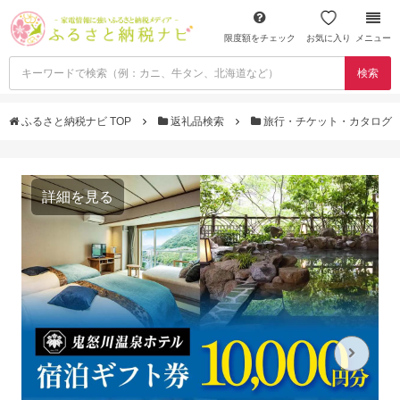
限度額をチェック
お気に入り
メニュー
検索
ふるさと納税ナビ TOP
返礼品検索
旅行・チケット・カタログ
詳細を見る