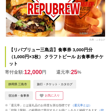
出典：ふるなび
【リパブリュー三島店】食事券 3,000円分
（1,000円×3枚） クラフトビール お食事券チケ
ット
12,000
25
寄付金額:
円
還元率:
%
静岡県 三島市
旅行・チケット・カタログ
お気に入り
宿泊券・食事券
※「還元率」とは返礼品のお得度を測る指標です
（還元率とは）
※「控除上限額」の範囲内で寄付するとお得にふるさと納税できます
（控