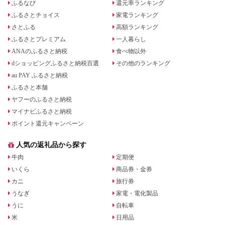
ふるなび
還元率ランキング
ふるさとチョイス
家電ランキング
さとふる
高額ランキング
ふるさとプレミアム
一人暮らし
ANAのふるさと納税
食べ物以外
dショッピングふるさと納税百選
その他のランキング
au PAY ふるさと納税
ふるさと本舗
ヤフーのふるさと納税
マイナビふるさと納税
ポイント還元キャンペーン
人気の返礼品から探す
牛肉
定期便
いくら
商品券・金券
カニ
旅行券
うなぎ
家電・電化製品
うに
自転車
米
日用品