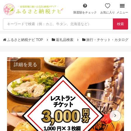
限度額をチェック
お気に入り
メニュー
検索
ふるさと納税ナビ TOP
返礼品検索
旅行・チケット・カタログ
詳細を見る