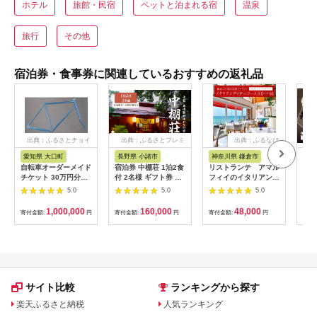
ホテル
旅館・民宿
ペットと泊まれる宿
温泉
旅行
その他
宿泊券・食事券に関連しているおすすめの返礼品
出典：ふるさとチョイ
出典：ふるさとプレミ
出典：ふるなび
ス
アム
愛知県 大口町
長野県 小諸市
神奈川県 鎌倉市
京
自転車オーダーメイド
宿泊券 中棚荘 1泊2食
リストランテ アマル
専門
チケット 30万円分
付 2名様 ギフト券 チ
フィイのイタリアンデ
菜と
【1360365】
ケット 券 宿泊 旅行
ィナーコースA ペア
池】
5.0
5.0
5.0
温泉 食事
券
鳥コ
064
1,000,000
160,000
48,000
寄付金額:
円
寄付金額:
円
寄付金額:
円
寄付
サイト比較
ランキングから探す
楽天ふるさと納税
人気ランキング