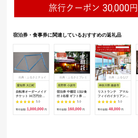
宿泊券・食事券に関連しているおすすめの返礼品
出典：ふるさとチョイ
出典：ふるさとプレミ
出典：ふるなび
ス
アム
愛知県 大口町
長野県 小諸市
神奈川県 鎌倉市
自転車オーダーメイド
宿泊券 中棚荘 1泊2食
リストランテ アマル
チケット 30万円分
付 2名様 ギフト券 チ
フィイのイタリアンデ
【1360365】
ケット 券 宿泊 旅行
ィナーコースA ペア
5.0
5.0
5.0
温泉 食事
券
1,000,000
160,000
48,000
寄付金額:
円
寄付金額:
円
寄付金額:
円