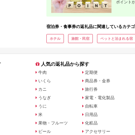
ジ 最新モ
ポイント
宿泊券・食事券の返礼品に関連しているカテゴ
ホテル
旅館・民宿
ペットと泊まれる宿
す
人気の返礼品から探す
牛肉
定期便
いくら
商品券・金券
カニ
旅行券
うなぎ
家電・電化製品
うに
自転車
米
日用品
果物・フルーツ
化粧品
ビール
アクセサリー