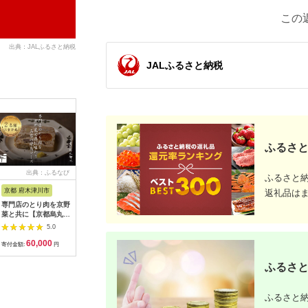
この
出典：JALふるさと納税
JALふるさと納税
ふるさと
出典：ふるなび
出典：ふるなび
出典：ふるなび
出典：ふ
ふるさと
京都 府木津川市
長崎県
埼玉県 飯能市
宮崎県 都
返礼品は
専門店のとり肉を京野
界 雲仙 ふるさと納
【BlueTarp】ランチ
【先行受
菜と共に【京都烏丸御
税宿泊ギフト券
お食事券(ペア) チケッ
ラブ購入
池】で味わう2名様焼
（15,000円）【星野
ト HNNC001
300,000円
5.0
5.0
5.0
鳥コースお食事券
リゾート】
C701_(
60,000
50,000
14,000
1
064-15
ゴルフクラ
寄付金額:
円
寄付金額:
円
寄付金額:
円
寄付金額:
ップ ゼク
ソン クリ
ふるさと
チケット 
アイアン 
フェアウ
ふるさと納
ハイブリッ