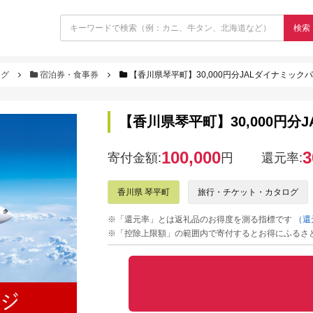
検索
ログ
宿泊券・食事券
【香川県琴平町】30,000円分JALダイナミッ
【香川県琴平町】30,000円
100,000
3
寄付金額:
円
還元率:
香川県 琴平町
旅行・チケット・カタログ
※「還元率」とは返礼品のお得度を測る指標です
（還
※「控除上限額」の範囲内で寄付するとお得にふるさ