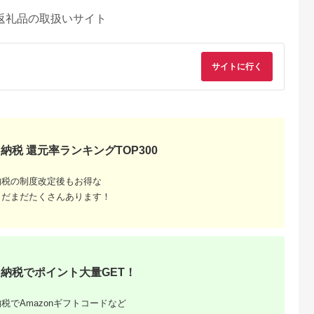
返礼品の取扱いサイト
サイトに行く
納税 還元率ランキングTOP300
るさとチョイ
出典：ふるさとチョイ
出典：ふるさとプレミ
出典：ふるさとプレ
納税の制度改定後もお得な
ス
ス
アム
ア
城市
群馬県 長野原町
秋田県 にかほ市
岡山県 玉野市
まだまだたくさんあります！
付】ゴルフク
北軽井沢・八ッ場ダム
全日 さんねむ温泉 ペ
瀬戸内 温泉 たまの湯
補助券
周辺ほか町内各所で利
ア宿泊券[2名:1泊朝食
入館優待券 10枚 セ
_GI-
用可能な長野原町ふる
付・スタンダードツイ
ト 利用券 チケット
5.0
5.0
5.0
5.0
都城市) ゴルフ
さと感謝券（3,000円
ン] 旅行券 チケット
,000,000
10,000
51,000
49,000
ブ ダンロ
分）
円
寄付金額:
円
寄付金額:
円
寄付金額:
円
シオ スリク
ーブランド
納税でポイント大量GET！
購入補助券
ドライバー
ェイウッド
税でAmazonギフトコードなど
ド ウエッ