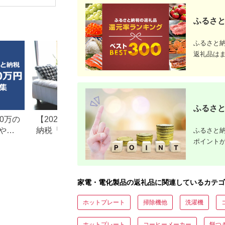
PSE適合
(MOT-
ACPD35
ふるさと
ルアイリス
県 海老名
ふるさと
返礼品は
ふるさと
0万の
【2026年最新版】ふるさと
楽天ふるさと納税
や子
納税「食べ物以外」返礼品
りの家電探し。お
ふるさと納
の還元率ランキング！
ンキングまとめ
ポイント
家電・電化製品の返礼品に関連しているカテゴ
ホットプレート
掃除機他
洗濯機
ホットプレート
コーヒーメーカー
餅つ