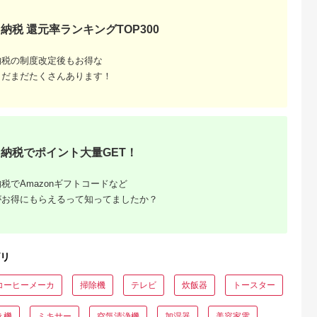
製品 2年保証
最大63W AC充電器
かしこく充電 ２年保
WU1) ペー
証（MOT-
納税 還元率ランキングTOP300
【 神奈川
ACPD65WU1） パ
市 】
ウダーブルー
納税の制度改定後もお得な
まだまだたくさんあります！
納税でポイント大量GET！
でこだわ
すすめラ
税でAmazonギフトコードなど
がお得にもらえるって知ってましたか？
リ
コーヒーメーカ
掃除機
テレビ
炊飯器
トースター
き機
ミキサー
空気清浄機
加湿器
美容家電