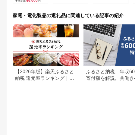
46,000
寄付金額:
円
贈呈品 プレゼント 母
体のみ ｜ 中古 再生品
の日 母の日準備 母の
本体 端末
日ギフト [EV08-NT]
家電・電化製品の返礼品に関連している記事の紹介
【2026年版】楽天ふるさと
ふるさと納税、年収60
納税 還元率ランキング｜高
寄付額を解説。共働き
還元率返礼品をジャンル別
どもがいる場合も
に比較