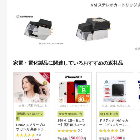
出典
家電・電化製品に関連しているおすすめの返礼品
出典：JRE MALLふる
出典：ふるさとチョイ
出典：JRE MALLふる
さと納税
ス
さと納税
茨城県 つくばみらい
栃木県 那須烏山市
埼玉県 川口市
市
150-4【選べるカラ
ドリテック IHクッカ
LINKA エアリーブロ
ー】高性能リユース
ー 「ピッコリーノ」
ウ リンカ 美容 ドライ
スマホ Apple
ブラック DI-
5.0
5.0
ヤー ヘアケア 髪 エス
iPhoneSE 3 128GB
217BK【1642626】
5.0
150,000
25,000
テ ギフト ラッピング
SIMロック解除済 本
寄付金額:
円
寄付金額:
円