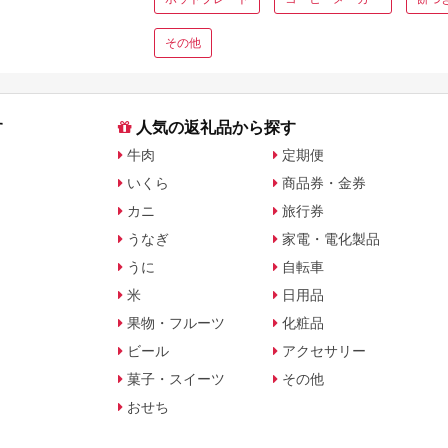
その他
す
人気の返礼品から探す
牛肉
定期便
いくら
商品券・金券
カニ
旅行券
うなぎ
家電・電化製品
うに
自転車
米
日用品
果物・フルーツ
化粧品
ビール
アクセサリー
菓子・スイーツ
その他
おせち