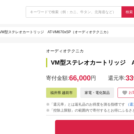
検索
VM型ステレオカートリッジ AT-VM670xSP（オーディオテクニカ）
オーディオテクニカ
VM型ステレオカートリッジ AT
66,000
33
寄付金額:
円
還元率:
お
福井県 越前市
家電・電化製品
※「還元率」とは返礼品のお得度を測る指標です
（還
※「控除上限額」の範囲内で寄付するとお得にふるさ