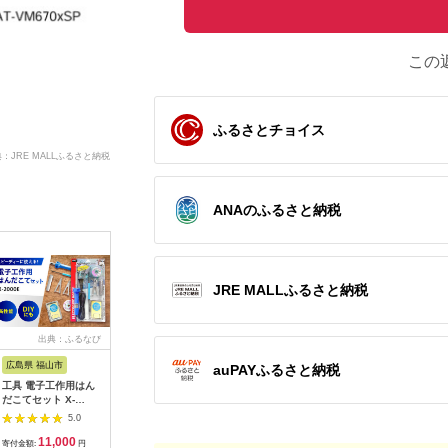
この
ふるさとチョイス
：JRE MALLふるさと納税
ANAのふるさと納税
JRE MALLふるさと納税
出典：ふるなび
出典：JRE MALLふる
出典：ふるなび
出
さと納税
広島県 福山市
宮城県 角田市
大阪府 貝塚市
神奈川県 
auPAYふるさと納税
工具 電子工作用はん
【単3×72本】乾電池
乾電池エボルタNEO
MOTTER
だこてセット X-
BIGCAPA basic plus
単3・4形 計20本 アル
AC充電器 
2000E[BAEG004]工
アルカリ乾電池 単3形
カリ乾電池 パナソニ
USB-C 1
5.0
5.0
5.0
具
12本パック
ック
A 1ポー
11,000
10,000
12,000
1
LR6Bbp/12S
式プラグ 
寄付金額:
円
寄付金額:
円
寄付金額:
円
寄付金額: