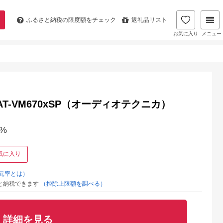
ふるさと納税の
限度額をチェック
返礼品リスト
お気に入り
メニュー
-VM670xSP（オーディオテクニカ）
%
気に入り
元率とは）
と納税できます
（控除上限額を調べる）
詳細を見る