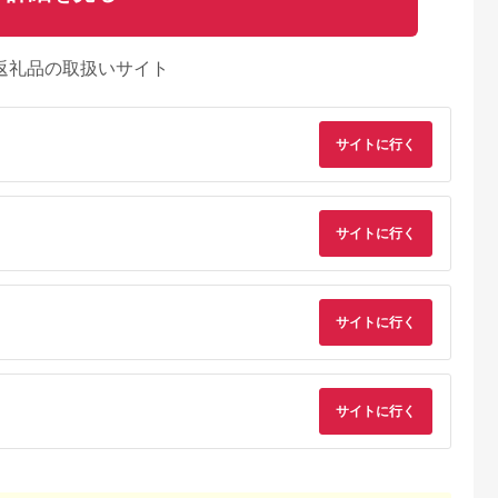
返礼品の取扱いサイト
サイトに行く
サイトに行く
サイトに行く
典：ふるなび
出典：ふるなび
出典：ふるなび
出典：JRE MALLふ
さと納
海老名市
静岡県 浜松市
神奈川県 海老名市
大分県 国東市
サイトに行く
U(モッテル)
ピアノ HP702 ライト
MOTTERU(モッテ
【Canon】 キヤノン
PD35W
オーク調 設置作業付
ル) Power
ミラーレス カメラ
ポートUSB-
ピアノ
Delivery65W対応
EOS R7 ボディー キ
5.0
5.0
5.0
5.0
ト 折りたたみ
USB-C×1ポート、
ャノン 一眼 家電
1,000
600,000
15,000
657,000
急速充電
USB-A×1ポート 合計
_0022C
円
寄付金額:
円
寄付金額:
円
寄付金額:
円