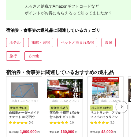
ふるさと納税でAmazonギフトコードなど
ポイントがお得にもらえるって知ってましたか？
宿泊券・食事券の返礼品に関連しているカテゴリ
ホテル
旅館・民宿
ペットと泊まれる宿
温泉
旅行
その他
宿泊券・食事券に関連しているおすすめの返礼品
出典：ふるさとチョイ
出典：ふるさとプレミ
出典：ふるなび
ス
アム
愛知県 大口町
長野県 小諸市
神奈川県 鎌倉市
京
自転車オーダーメイド
宿泊券 中棚荘 1泊2食
リストランテ アマル
専門
チケット 30万円分
付 2名様 ギフト券 チ
フィイのイタリアンデ
菜と
【1360365】
ケット 券 宿泊 旅行
ィナーコースA ペア
池】
5.0
5.0
5.0
温泉 食事
券
鳥コ
064
1,000,000
160,000
48,000
寄付金額:
円
寄付金額:
円
寄付金額:
円
寄付