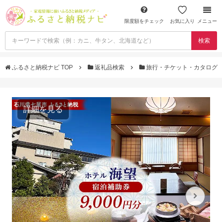
限度額をチェック
お気に入り
メニュー
検索
ふるさと納税ナビ TOP
返礼品検索
旅行・チケット・カタログ
詳細を見る