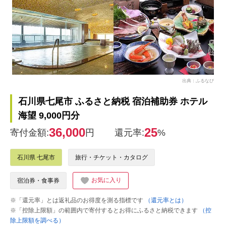
出典：ふるなび
石川県七尾市 ふるさと納税 宿泊補助券 ホテル
海望 9,000円分
36,000
25
寄付金額:
円
還元率:
%
石川県 七尾市
旅行・チケット・カタログ
お気に入り
宿泊券・食事券
※「還元率」とは返礼品のお得度を測る指標です
（還元率とは）
※「控除上限額」の範囲内で寄付するとお得にふるさと納税できます
（控
除上限額を調べる）