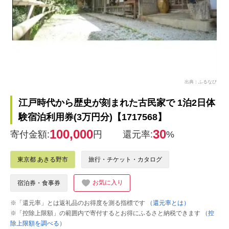
出典：ふるなび
江戸時代から歴史が刻まれた古民家で 1泊2日体
験宿泊利用券(3万円分)【1717568】
100,000
30
寄付金額:
円
還元率:
%
東京都 あきる野市
旅行・チケット・カタログ
お気に入り
宿泊券・食事券
※「還元率」とは返礼品のお得度を測る指標です
（還元率とは）
※「控除上限額」の範囲内で寄付するとお得にふるさと納税できます
（控
除上限額を調べる）