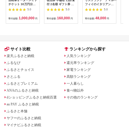
自転車オーダーメイド
宿泊券 中棚荘 1泊2食
リストランテ アマル
専門
チケット 30万円分
付 2名様 ギフト券 チ
フィイのイタリアンデ
菜と
【1360365】
ケット 券 宿泊 旅行
ィナーコースA ペア
池】
5.0
5.0
5.0
温泉 食事
券
鳥コ
064
1,000,000
160,000
48,000
寄付金額:
円
寄付金額:
円
寄付金額:
円
寄付
サイト比較
ランキングから探す
楽天ふるさと納税
人気ランキング
ふるなび
還元率ランキング
ふるさとチョイス
家電ランキング
さとふる
高額ランキング
ふるさとプレミアム
一人暮らし
ANAのふるさと納税
食べ物以外
dショッピングふるさと納税百選
その他のランキング
au PAY ふるさと納税
ふるさと本舗
ヤフーのふるさと納税
マイナビふるさと納税