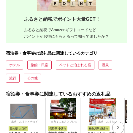
ふるさと納税でポイント大量GET！
ふるさと納税でAmazonギフトコードなど
ポイントがお得にもらえるって知ってましたか？
宿泊券・食事券の返礼品に関連しているカテゴリ
ホテル
旅館・民宿
ペットと泊まれる宿
温泉
旅行
その他
宿泊券・食事券に関連しているおすすめの返礼品
出典：ふるさとチョイ
出典：ふるさとプレミ
出典：ふるなび
ス
アム
愛知県 大口町
長野県 小諸市
神奈川県 鎌倉市
京