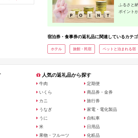
観光 レジャー チケッ
ア 夫婦 カップル 送料
ふるさと納
ト 登山 トレッキング
無料[MFA002]
ポイント
アルペンルート 山岳
観光 立山観光 立山黒
部観光 F6T-778
宿泊券・食事券の返礼品に関連しているカテゴ
ホテル
旅館・民宿
ペットと泊まれる宿
す
人気の返礼品から探す
牛肉
定期便
いくら
商品券・金券
カニ
旅行券
うなぎ
家電・電化製品
うに
自転車
米
日用品
果物・フルーツ
化粧品