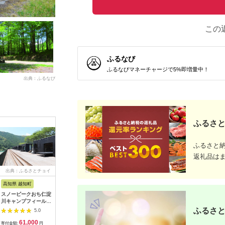
この
ふるなび
ふるなびマネーチャージで5%即増量中！
出典：ふるなび
ふるさと
ふるさと
返礼品は
出典：ふるさとチョイ
出典：ふるさとプレミ
出典：ふるなび
出典：ふ
ス
アム
高知県 越知町
富山県 立山町
岐阜県 土岐市
京都 府京
スノーピークおち仁淀
立山町 宿泊施設 宿泊
うなぎ横綱 名物 ひつ
【御池ク
川キャンプフィールド
券 15,000円分 (寄附
まぶし ペア お食事券
んドック 
「住箱-jyubako-」ペ
額 60,000円) 宿泊チ
/ 鰻 ご飯 チケット 旅
ックコー
ふるさと
5.0
5.0
5.0
ア宿泊チケット
ケット 宿泊 宿 山小屋
行 お出かけ うなぎ 食
ト
61,000
60,000
28,000
3
山荘 ホテル 旅 旅行
事 ランチ ディナー ペ
寄付金額:
円
寄付金額:
円
寄付金額:
円
寄付金額: