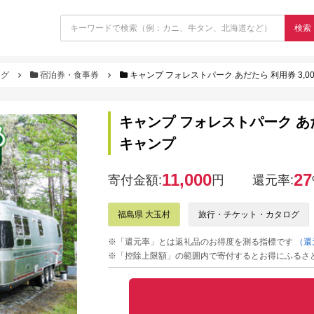
検索
ログ
宿泊券・食事券
キャンプ フォレストパーク あだたら 利用券 3,00
キャンプ フォレストパーク あだた
キャンプ
11,000
27
寄付金額:
円
還元率:
福島県 大玉村
旅行・チケット・カタログ
※「還元率」とは返礼品のお得度を測る指標です
（還
※「控除上限額」の範囲内で寄付するとお得にふるさ