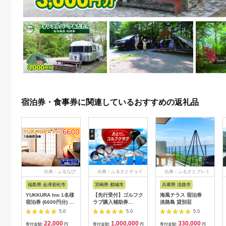
宿泊券・食事券に関連しているおすすめの返礼品
出典：ふるなび
出典：ふるさとチョイ
出典：ふるさとプレミ
ス
アム
福島県 会津若松市
宮崎県 都城市
兵庫県 淡路市
YUKKURA Inn 1名様
【先行受付】ゴルフク
海風テラス 宿泊券
宿泊券 (6600円分) ワ
ラブ購入補助券
淡路島 貸別荘
ーケーションお試しプ
300,000円_GI-
5.0
5.0
5.0
ラン｜東北 福島県 会
C701_(都城市) ゴルフ
22,000
1,000,000
330,000
津若松市 東山温泉 旅
ゴルフクラブ ダンロ
寄付金額:
円
寄付金額:
円
寄付金額:
円