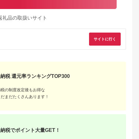
返礼品の取扱いサイト
サイトに行く
納税 還元率ランキングTOP300
納税の制度改定後もお得な
まだまだたくさんあります！
るさとチョイ
出典：ふるさとチョイ
出典：ふるなび
出典：ふるさとチョ
ス
ス
都市
石川県 金沢市
栃木県 那須町
群馬県 長野原町
リニック】が
FABRIC TOKYO オー
四季の宿 こよみ 宿泊
北軽井沢・八ッ場ダ
PETベーシ
ダーセットアップお仕
利用券 30,000円｜宿
周辺ほか町内各所で
ス受診チケッ
立て券 95,000円相当
泊 旅行 チケット 宿泊
用可能な長野原町ふ
納税でポイント大量GET！
5.0
5.0
5.0
5.0
石川 金沢 加賀百万石
券 旅行券 観光 国内旅
さと感謝券（3,000
20,000
317,000
100,000
10,000
加賀 百万石 北陸 北陸
行 那須 栃木県 那須町
分）
円
寄付金額:
円
寄付金額:
円
寄付金額:
円