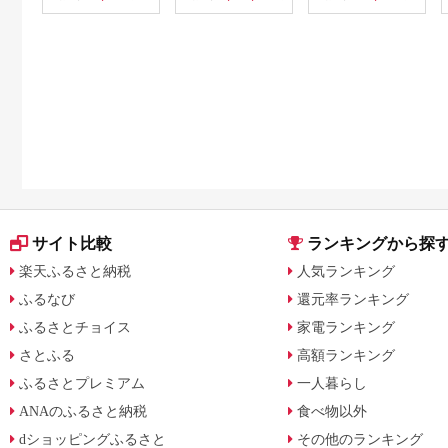
行 クーポン 利用券
ップ ゼクシオ スリク
[0800]
ソン クリーブランド
チケット 購入補助券
アイアン ドライバー
フェアウェイウッド
ハイブリッド ウエッ
ジ 最新モデル
サイト比較
ランキングから探
楽天ふるさと納税
人気ランキング
ふるなび
還元率ランキング
ふるさとチョイス
家電ランキング
さとふる
高額ランキング
ふるさとプレミアム
一人暮らし
ANAのふるさと納税
食べ物以外
dショッピングふるさと
その他のランキング